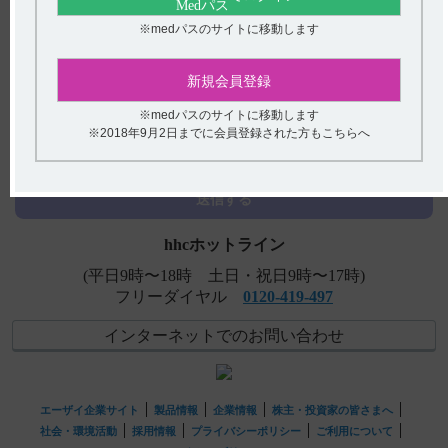
【タンボコール・錠・細粒】 効能又は効果について教え
※medパスのサイトに移動します
てください。
【グラケー】 保存時に注意するべき点を教えてくださ
新規会員登録
い。
アンケート:ご意見をお聞かせください
※medパスのサイトに移動します
【ネオフィリン・注・注PL・注点滴用バッグ】 過量投与
※2018年9月2日までに会員登録された方もこちらへ
時の対処法について教えてください。
(選択してください)
【エラスチーム】 どのような薬剤ですか？特徴はありま
送信する
すか？
hhcホットライン
(平日9時〜18時 土日・祝日9時〜17時)
フリーダイヤル
0120-419-497
インターネットでのお問い合わせ
エーザイ企業サイト
製品情報
企業情報
株主・投資家の皆さまへ
社会・環境活動
採用情報
プライバシーポリシー
ご利用について