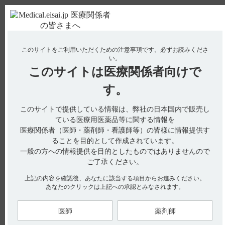
ＰＣ版
お電話はこちら
このサイトをご利用いただくための注意事項です。
必ずお読みくださ
使用期限検索
Drug Information
い。
このサイトは
医療関係者向けで
No : 450
【エラスチーム】 食事の影響について教えてく
す。
ださい。
このサイトで提供している情報は、弊社の日本国内で販売し
【エラスチーム】
ている医療用医薬品等に関する情報を
医療関係者（医師・薬剤師・看護師等）の皆様に情報提供す
食事の影響について教えてください。
ることを目的として作成されています。
一般の方への情報提供を目的としたものではありませんので
ご了承ください。
インタビューフォームには、食事の影響に関する以下の記載が
上記の内容を確認後、あなたに該当する項目からお進みください。
あります。（引用1）
あなたのクリックは上記への承認とみなされます。
■食前投与の理由
腸溶錠であり、食後服用では胃の幽門が開くまで胃中に滞留す
医師
薬剤師
るので、吸収までの時間が遅れる。腸管への移行を速やかにす
るため食前投与が望ましい。