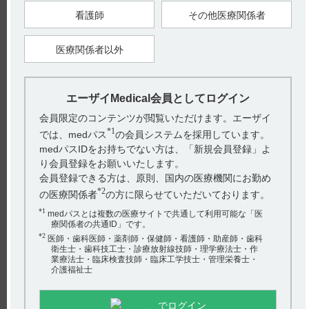
なお、エラスチーム錠の用法及び用量は以下の通りです。（引
看護師
その他医療関係者
用2）
6．用法及び用量
通常、成人には1日量3錠を3回に分けて食前に経口投与する。
医療関係者以外
効果不十分の場合は、6錠まで増量できる。
ただし、年齢、症状により適宜増減する。
【引用】
エーザイMedical会員としてログイン
1）エラスチーム錠1800インタビューフォーム 2022年12月改訂
（第9版） V．治療に関する項目 3．用法及び用量 （1）用法及
会員限定のコンテンツが閲覧いただけます。エーザイ
び用量の解説
2）エラスチーム錠1800電子添文 2022年12月改訂（第1版） 6．
*1
では、medパス
の会員システムを採用しています。
用法及び用量
medパスIDをお持ちでない方は、「新規会員登録」よ
【更新年月】
り会員登録をお願いいたします。
2024年2月
会員登録できる方は、原則、国内の医療機関にお勤め
*2
の医療関係者
の方に限らせていただいております。
戻る
*1
medパスとは複数の医療サイトで共通して利用可能な「医
療関係者の共通ID」です。
*2
医師・歯科医師・薬剤師・保健師・看護師・助産師・歯科
衛生士・歯科技工士・診療放射線技師・理学療法士・作
関連するQ&A
業療法士・臨床検査技師・臨床工学技士・管理栄養士・
介護福祉士
【レンビマ】 可逆性後白質脳症症候群の副作用について
教えてください。
でログイン