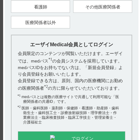
【引用】
1）エラスチーム錠1800電子添文 2022年12月改訂（第1版） 4．
看護師
その他医療関係者
効能又は効果
【更新年月】
医療関係者以外
2024年2月
戻る
エーザイMedical会員としてログイン
会員限定のコンテンツが閲覧いただけます。エーザイ
*1
では、medパス
の会員システムを採用しています。
関連するQ&A
medパスIDをお持ちでない方は、「新規会員登録」よ
り会員登録をお願いいたします。
【エラスチーム】 投薬期間に制限はありますか？
会員登録できる方は、原則、国内の医療機関にお勤め
【エラスチーム】 半減期・Cmaxなど、血中濃度の推移を
*2
の医療関係者
の方に限らせていただいております。
教えてください。
*1
medパスとは複数の医療サイトで共通して利用可能な「医
療関係者の共通ID」です。
【エラスチーム】 小児への投与に関する注意事項につい
*2
医師・歯科医師・薬剤師・保健師・看護師・助産師・歯科
て教えてください。
衛生士・歯科技工士・診療放射線技師・理学療法士・作
業療法士・臨床検査技師・臨床工学技士・管理栄養士・
【エラスチーム】 高齢者への投与に関する注意事項につ
介護福祉士
アンケート:ご意見をお聞かせください
いて教えてください。
(選択してください)
でログイン
【エラスチーム】 妊婦への投与に関する注意事項につい