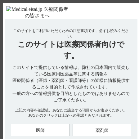
ＰＣ版
お電話はこちら
このサイトをご利用いただくための注意事項です。
必ずお読みくださ
使用期限検索
Drug Information
い。
このサイトは
医療関係者向けで
No : 436
【エラスチーム】 効能又は効果について教えて
す。
ください。
このサイトで提供している情報は、弊社の日本国内で販売し
【エラスチーム】
ている医療用医薬品等に関する情報を
医療関係者（医師・薬剤師・看護師等）の皆様に情報提供す
効能又は効果について教えてください。
ることを目的として作成されています。
一般の方への情報提供を目的としたものではありませんので
ご了承ください。
電子添文には、効能又は効果に関する以下の記載があります。
上記の内容を確認後、あなたに該当する項目からお進みください。
（引用1）
あなたのクリックは上記への承認とみなされます。
4．効能又は効果
高脂血症
医師
薬剤師