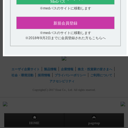
て教えてください。
※medパスのサイトに移動します
送信する
hhcホットライン
新規会員登録
(平日9時〜18時 土日・祝日9時〜17時)
※medパスのサイトに移動します
フリーダイヤル
0120-419-497
※2018年9月2日までに会員登録された方もこちらへ
インターネットでのお問い合わせ
エーザイ企業サイト
製品情報
企業情報
株主・投資家の皆さまへ
社会・環境活動
採用情報
プライバシーポリシー
ご利用について
アクセシビリティ
Copyright(C) 2017 Eisai Co., Ltd. All rights reserved.
HOME
pagetop