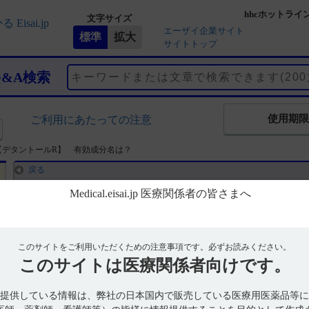
hhcホットライ
文字サイズ
エーザイ企業サイト
サイトトップ
Q&A検索
使用期限
ご利用にあたっての注意
【デタントールR】 有効成分名は？
戻る
【デタントールR】 有効成分名は？
回答
このサイトをご利用いただくための注意事項です。
必ずお読みください。
このサイトは
一般名：ブナゾシン塩酸塩（Bunazosin Hydrochloride）
医療関係者向けです。
【引用】
提供している情報は、弊社の日本国内で販売している医療用医薬品等に
･デタントールR錠3mg・R錠6mg 添付文書 2018年4 月改訂（第1