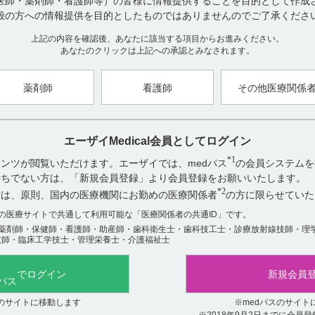
医師・薬剤師・看護師等）の皆様に情報提供することを目的として作成
般の方への情報提供を目的としたものではありませんのでご了承くださ
【関連情報】
特にありません。
上記の内容を確認後、あなたに該当する項目からお進みください。
あなたのクリックは上記への承認とみなされます。
【作成年月】
2018年4月
薬剤師
看護師
その他医療関係
アンケート:ご意見をお聞かせください
エーザイMedical会員としてログイン
*1
ンツが閲覧いただけます。エーザイでは、medパス
の会員システムを
役に立った
お持ちでない方は、「新規会員登録」より会員登録をお願いいたします。
役に立たなかった
*2
方は、原則、国内の医療機関にお勤めの医療関係者
の方に限らせていた
数の医療サイトで共通して利用可能な「医療関係者の共通ID」です。
薬剤師・保健師・看護師・助産師・歯科衛生士・歯科技工士・診療放射線技師・理
技師・臨床工学技士・管理栄養士・介護福祉士
でログイン
新規会員
関連するQ&A
スのサイトに移動します
※medパスのサイト
※2018年9月2日までに会員