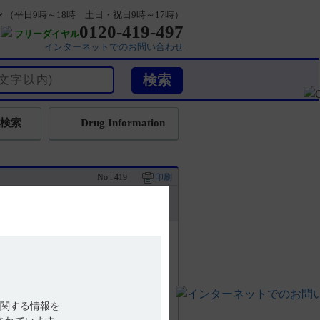
ン
（平日9時～18時 土日・祝日9時～17時）
0120-419-497
フリーダイヤル
インターネットでのお問い合わせ
検索
Drug Information
No : 419
印刷
関する情報を
3版） 【有効成分に関する理化学的知見】