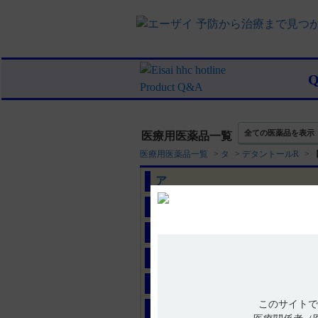
全ての医薬品を表示
医療用医薬品一覧
医療用医薬品一覧
>
タ
>
デタントールR
>
ア
カ
サ
タ
ナ
このサイトで
ハ