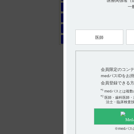
医療関係者（
マ
一
ヤ
ラ
医師
ワ
会員限定のコンテ
medパスIDを
会員登録できる
*1
medパスとは複
*2
医師・歯科医師・
法士・臨床検査
※medパ