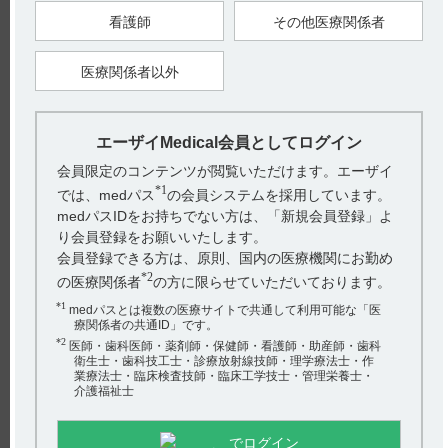
果、デタントールRの相対的生物学的利用率は81.1％であり、
看護師
その他医療関係者
平均滞留時間（MRT）から持続性を有することが示された。
■生物学的同等性（引用3）
医療関係者以外
健康成人（24名）を対象にデタントールR錠3mgと同錠6mgの
生物学的同等性を検討した。ブナゾシン塩酸塩として6mgを
各々1回経口投与し、血漿中濃度推移を比較したところ両製剤
は同等であった。
エーザイMedical会員としてログイン
【引用】
会員限定のコンテンツが閲覧いただけます。エーザイ
1）デタントールR錠3mg・R錠6mg 電子添文 2022年6月改訂
*1
では、medパス
の会員システムを採用しています。
（第1版） 16．薬物動態 16．1血中濃度 16．1．1健康成人にお
ける生物学的利用性
medパスIDをお持ちでない方は、「新規会員登録」よ
2）朝野芳郎ら：薬理と治療， 20(12)，p4939-4945 （1992）
り会員登録をお願いいたします。
［DTA-0347］（本研究はエーザイ株式会社の支援を受けて実
施された。）
会員登録できる方は、原則、国内の医療機関にお勤め
3）デタントールR錠3mg・R錠6mg 電子添文 2022年6月改訂
*2
の医療関係者
の方に限らせていただいております。
（第1版） 16．薬物動態 16．1血中濃度 16．1．2生物学的同
等性
*1
medパスとは複数の医療サイトで共通して利用可能な「医
【更新年月】
療関係者の共通ID」です。
2022年12月
*2
医師・歯科医師・薬剤師・保健師・看護師・助産師・歯科
衛生士・歯科技工士・診療放射線技師・理学療法士・作
業療法士・臨床検査技師・臨床工学技士・管理栄養士・
介護福祉士
戻る
でログイン