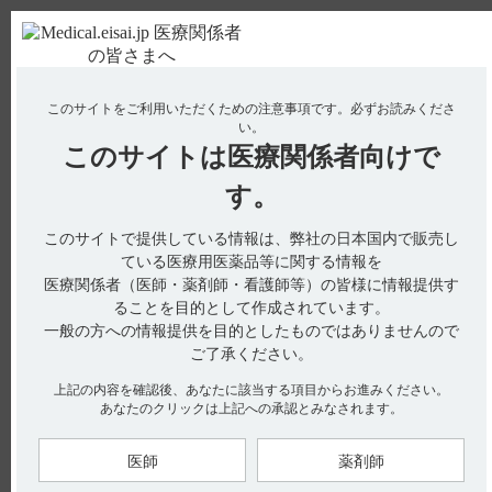
ＰＣ版
お電話はこちら
このサイトをご利用いただくための注意事項です。
必ずお読みくださ
使用期限検索
Drug Information
い。
このサイトは
医療関係者向けで
No : 414
【デタントールR】 Cmaxなど、血中濃度の推移
す。
を教えてください。
このサイトで提供している情報は、弊社の日本国内で販売し
【デタントールR】
ている医療用医薬品等に関する情報を
医療関係者（医師・薬剤師・看護師等）の皆様に情報提供す
C
など、血中濃度の推移を教えてください。
max
ることを目的として作成されています。
一般の方への情報提供を目的としたものではありませんので
ご了承ください。
上記の内容を確認後、あなたに該当する項目からお進みください。
電子添文には、薬物動態に関する以下の記載があります。（引
あなたのクリックは上記への承認とみなされます。
用1）
■血中濃度（引用1、2）
健康成人における生物学的利用性
医師
薬剤師
健康成人男子（12名）にデタントール錠1mg 2錠及びデタント
ールR錠6mg 1錠を経口投与し血漿中濃度推移を比較した結