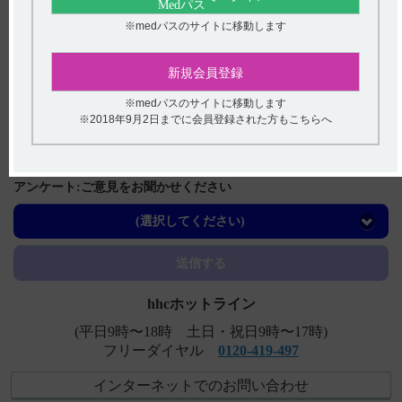
関連するQ&A
※medパスのサイトに移動します
【デタントール】 禁忌及び特定の背景を有する患者に関
する注意事項について教えてください。
新規会員登録
【デタントール】 作用機序について教えてください。
※medパスのサイトに移動します
※2018年9月2日までに会員登録された方もこちらへ
【ニトロール・錠】 簡易懸濁法に関する情報はあります
か？
【コスパノン】 効能又は効果について教えてください。
アンケート:ご意見をお聞かせください
【ケイツーＮ静注】 有効成分、規格の種類、添加物など
(選択してください)
を教えてください。
送信する
hhcホットライン
(平日9時〜18時 土日・祝日9時〜17時)
フリーダイヤル
0120-419-497
インターネットでのお問い合わせ