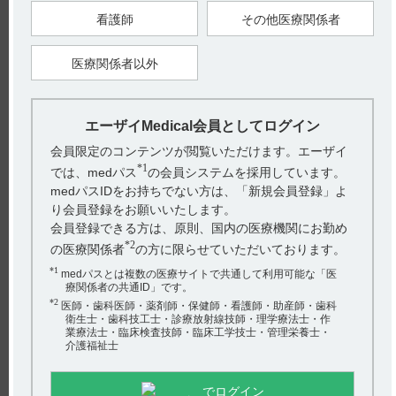
看護師
その他医療関係者
【引用】
1）デタントール錠0.5mg・錠1mg電子添文 2022年10月改訂（第
1版） 貯法
医療関係者以外
2）デタントール錠0.5mg・錠1mg電子添文 2022年10月改訂（第
1版） 20．取扱い上の注意 20．1
【更新年月】
2023年2月
エーザイMedical会員としてログイン
会員限定のコンテンツが閲覧いただけます。エーザイ
戻る
*1
では、medパス
の会員システムを採用しています。
medパスIDをお持ちでない方は、「新規会員登録」よ
り会員登録をお願いいたします。
会員登録できる方は、原則、国内の医療機関にお勤め
関連するQ&A
*2
の医療関係者
の方に限らせていただいております。
【テオロング】 薬効薬理について教えてください。
*1
medパスとは複数の医療サイトで共通して利用可能な「医
療関係者の共通ID」です。
【ケーワン】 使用期限は何年ですか？
*2
医師・歯科医師・薬剤師・保健師・看護師・助産師・歯科
衛生士・歯科技工士・診療放射線技師・理学療法士・作
【タンボコール・錠・細粒】 授乳婦への投与に関する注
業療法士・臨床検査技師・臨床工学技士・管理栄養士・
意事項について教えてください。
介護福祉士
【デタントール】 副作用について教えてください。
でログイン