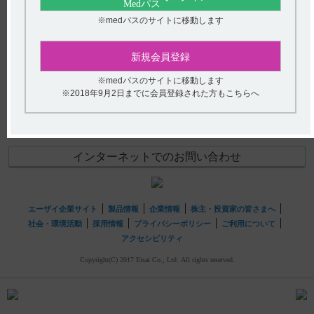
アンケート:ご意見をお聞かせください
【デタントール】 自動車運転への影響について教えてく
※medパスのサイトに移動します
ださい。
(選択してください)
新規会員登録
送信する
※medパスのサイトに移動します
hhcホットライン
※2018年9月2日までに会員登録された方もこちらへ
(平日9時〜18時 土日・祝日9時〜17時)
フリーダイヤル
0120-419-497
インターネットでのお問い合わせ
エーザイ企業サイト
製品情報
企業情報
株主・投資家の皆さまへ
社会・環境活動
採用情報
プライバシーポリシー
ご利用について
アクセシビリティ
Copyright(C) 2017 Eisai Co., Ltd. All rights reserved.