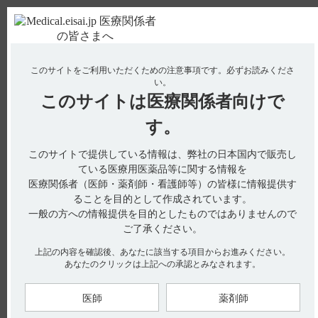
ＰＣ版
お電話はこちら
このサイトをご利用いただくための注意事項です。
必ずお読みくださ
使用期限検索
Drug Information
い。
このサイトは
医療関係者向けで
No : 389
【デタントール】 保管方法について教えてくだ
す。
さい。
このサイトで提供している情報は、弊社の日本国内で販売し
【デタントール】
ている医療用医薬品等に関する情報を
医療関係者（医師・薬剤師・看護師等）の皆様に情報提供す
保管方法について教えてください。
ることを目的として作成されています。
一般の方への情報提供を目的としたものではありませんので
ご了承ください。
電子添文には、保存に関する以下の記載があります。
上記の内容を確認後、あなたに該当する項目からお進みください。
あなたのクリックは上記への承認とみなされます。
■貯法：室温保存（引用1）
■取扱い上の注意
医師
薬剤師
外箱開封後は光を遮り保存すること（光により退色することが
ある）。（引用2）