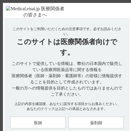
ＰＣ版
お電話はこちら
このサイトをご利用いただくための注意事項です。
必ずお読みくださ
使用期限検索
Drug Information
い。
このサイトは
医療関係者向けで
No : 380
【デタントール】 肝機能障害の患者に関する注
す。
意事項について教えてください。
このサイトで提供している情報は、弊社の日本国内で販売し
【デタントール】
ている医療用医薬品等に関する情報を
医療関係者（医師・薬剤師・看護師等）の皆様に情報提供す
肝機能障害の患者に関する注意事項について教えてください。
ることを目的として作成されています。
一般の方への情報提供を目的としたものではありませんので
ご了承ください。
電子添文には、肝機能障害のある患者の投与に関する以下の記
上記の内容を確認後、あなたに該当する項目からお進みください。
載があります。
あなたのクリックは上記への承認とみなされます。
本剤は主として肝で抱合を受けて糞中に排泄されるので、肝機
能の低下している患者では血中濃度が上昇するおそれがある。
医師
薬剤師
（引用1）