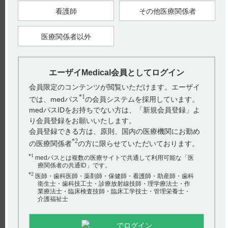
【関連情報】
（解説）
看護師
その他医療関係者
本剤は主として肝で抱合を受けて糞中に排泄されるので、肝機
能の低下している患者では血中濃度が上昇するおそれがある。
また、慢性肝炎合併症例において、本剤投与中にAST、ALTが
医療関係者以外
上昇したとの報告がある。（引用2）
【引用】
1）デタントール錠0.5mg・錠1mg電子添文 2022年10月改訂（第
エーザイMedical会員としてログイン
1版） 9．特定の背景を有する患者に関する注意 9．3肝機能障
害患者 9．3．1肝障害のある患者
会員限定のコンテンツが閲覧いただけます。エーザイ
2）デタントール錠0.5mg・錠1mgインタビューフォーム 2022年
10月改訂（改訂第8版） VIII．安全性（使用上の注意等）に関
*1
では、medパス
の会員システムを採用しています。
する項目 6．特定の背景を有する患者に関する注意 （3）肝機
medパスIDをお持ちでない方は、「新規会員登録」よ
能障害患者
り会員登録をお願いいたします。
【更新年月】
会員登録できる方は、原則、国内の医療機関にお勤め
2023年2月
*2
の医療関係者
の方に限らせていただいております。
*1
medパスとは複数の医療サイトで共通して利用可能な「医
戻る
療関係者の共通ID」です。
*2
医師・歯科医師・薬剤師・保健師・看護師・助産師・歯科
衛生士・歯科技工士・診療放射線技師・理学療法士・作
業療法士・臨床検査技師・臨床工学技士・管理栄養士・
関連するQ&A
介護福祉士
【メチコバール・錠・細粒】 承認条件（使用成績調査や
RMPなど）はありますか？
でログイン