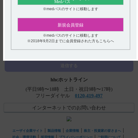
【デタントールR】 作用機序について教えてください。
※medパスのサイトに移動します
【ニトロール・スプレー】 効能又は効果について教えて
新規会員登録
ください。
※medパスのサイトに移動します
【テラプチク】 食事の影響について教えてください。
アンケート:ご意見をお聞かせください
※2018年9月2日までに会員登録された方もこちらへ
【エクフィナ】 同効薬はありますか？
(選択してください)
送信する
hhcホットライン
(平日9時〜18時 土日・祝日9時〜17時)
フリーダイヤル
0120-419-497
インターネットでのお問い合わせ
エーザイ企業サイト
製品情報
企業情報
株主・投資家の皆さまへ
社会・環境活動
採用情報
プライバシーポリシー
ご利用について