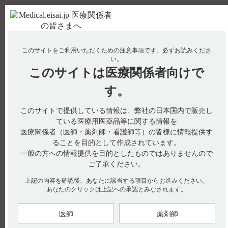
ＰＣ版
お電話はこちら
このサイトをご利用いただくための注意事項です。
必ずお読みくださ
使用期限検索
Drug Information
い。
このサイトは
医療関係者向けで
No : 355
【フィコンパ錠・細粒】 飲み忘れた場合の対応
す。
について教えてください。
このサイトで提供している情報は、弊社の日本国内で販売し
【フィコンパ錠・細粒】
ている医療用医薬品等に関する情報を
医療関係者（医師・薬剤師・看護師等）の皆様に情報提供す
飲み忘れた場合の対応について教えてください。
ることを目的として作成されています。
一般の方への情報提供を目的としたものではありませんので
ご了承ください。
くすりのしおりには、飲み忘れに関して以下の記載がありま
上記の内容を確認後、あなたに該当する項目からお進みください。
す。（引用1、2、3）
あなたのクリックは上記への承認とみなされます。
もし飲み忘れてしまった場合には、次の日の就寝前に服用して
ください。翌日からまた続けて就寝前に毎日服用してくださ
医師
薬剤師
い。絶対に2回分を一度に飲んではいけません。