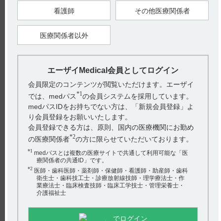
患者指導箋には、飲み忘れに関して以下の記載があります。
（引用4）
看護師
その他医療関係者
医療関係者以外
【引用】
1）フィコンパ錠2mgくすりのしおり 用法・用量（この薬の使
い方）
2）フィコンパ錠4mgくすりのしおり 用法・用量（この薬の使
エーザイMedical会員としてログイン
い方）
3）フィコンパ細粒1%くすりのしおり 用法・用量（この薬の使
会員限定のコンテンツが閲覧いただけます。エーザイ
い方）
*1
4）患者指導箋「フィコンパを服用する方とそのご家族へ」 服
では、medパス
の会員システムを採用しています。
用にあたってのその他のご注意 p7（DI-J-951）
medパスIDをお持ちでない方は、「新規会員登録」よ
【更新年月】
り会員登録をお願いいたします。
2024年10月
会員登録できる方は、原則、国内の医療機関にお勤め
*2
の医療関係者
の方に限らせていただいております。
*1
medパスとは複数の医療サイトで共通して利用可能な「医
戻る
療関係者の共通ID」です。
*2
医師・歯科医師・薬剤師・保健師・看護師・助産師・歯科
衛生士・歯科技工士・診療放射線技師・理学療法士・作
業療法士・臨床検査技師・臨床工学技士・管理栄養士・
介護福祉士
関連するQ&A
【フィコンパ錠・細粒】 就寝前投与の理由を教えてくだ
でログイン
さい。