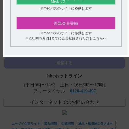
※medパスのサイトに移動します
【フィコンパ錠・細粒】 有効血中濃度の目安はあります
か？
新規会員登録
【フィコンパ】 一包化に関する情報はありますか？
※medパスのサイトに移動します
【フィコンパ】 （1）併用により、フィコンパの血中濃度
アンケート:ご意見をお聞かせください
※2018年9月2日までに会員登録された方もこちらへ
に影響を与える抗てんかん薬はありますか？ （2）併用に
より、...
(選択してください)
【コスパノン】 高齢者への投与に関する注意事項につい
送信する
て教えてください。
hhcホットライン
(平日9時〜18時 土日・祝日9時〜17時)
フリーダイヤル
0120-419-497
インターネットでのお問い合わせ
エーザイ企業サイト
製品情報
企業情報
株主・投資家の皆さまへ