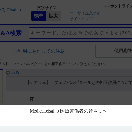
hhcホットライ
文字サイズ
エーザイ企業サイト
サイトトップ
Q&A検索
使用期限
ご利用にあたっての注意
ラム】 フェノバルビタールとの相互作用について教えてください。
戻る
【ケアラム】 フェノバルビタールとの相互作用につい
回答
電子添文には、相互作用について、以下の記載があります。
10. 相互作用
10.2 併用注意（併用に注意すること）（引用1）
フェノバルビタール：本剤の血漿中濃度が低下するおそれがある。