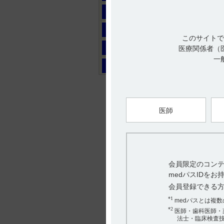
マ
ヤ
このサイトで
ラ
医療関係者（
一
ワ
医師
会員限定のコンテ
medパスIDを
会員登録できる
*1
medパスとは複
*2
医師・歯科医師・
法士・臨床検査