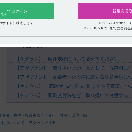
役に立たなかった
でログイン
新規会員
スのサイトに移動します
※medパスのサイト
※2018年9月2日までに会員
関連するQ&A
【ケアラム】 臨床成績について教えてください。
【アゼプチン】 取り扱い上の注意として、保存時に
【アゼプチン】 高齢者への投与に関する注意事項に
【ケアラム】 高齢者への投与に関する注意事項につ
【ケアラム】 薬剤交付時など、取り扱いで注意する
業情報
株主・投資家の皆さまへ
社会・環境活動
ご利用について
アクセシビリティ
.