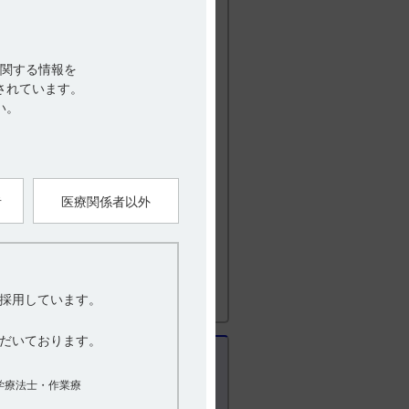
て、以下の記載があります。
ルビタールによる代謝酵素活性の誘導に
関する情報を
とから記載した。
されています。
はないが、併用する場合は、本剤の血漿
い。
、フェノバルビタール（80mg／kg）
のイグラチモドの血漿中濃度は単独投与群
影響がみられた。
者
医療関係者以外
用 10.2 併用注意（併用に注意すること）
VIII．安全性（使用上の注意等）に関する
採用しています。
に関する検討） ［CRM-0067］
だいております。
学療法士・作業療