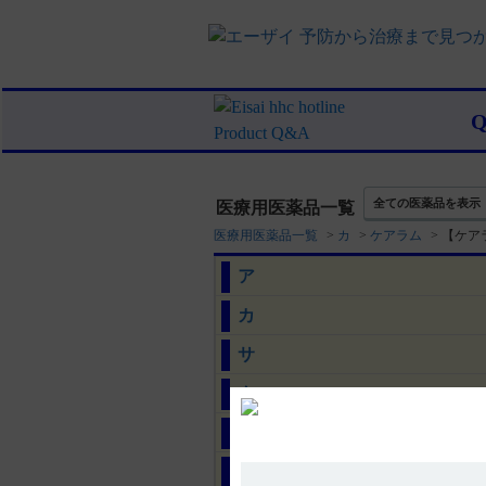
全ての医薬品を表示
医療用医薬品一覧
医療用医薬品一覧
>
カ
>
ケアラム
>
【ケア
ア
カ
サ
タ
ナ
ハ