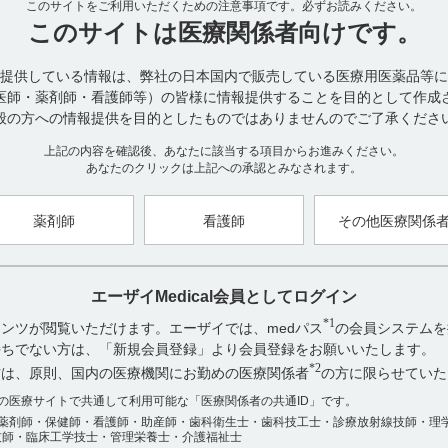
このサイトをご利用いただくための注意事項です。
必ずお読みください。
インタビューフォームには、フェノバルビタールとの併用試験に関し
このサイトは
医療関係者向けです。
■フェノバルビタール（引用2）
ラットを用いたフェノバルビタールとの併用試験において、フェノバ
提供している情報は、弊社の日本国内で販売している医療用医薬品等に
より、イグラチモドの血漿中濃度は単独投与時に比べ低く推移したこ
医師・薬剤師・看護師等）の皆様に情報提供することを目的として作成
臨床試験において、フェノバルビタールと相互作用が認められた症例
般の方への情報提供を目的としたものではありませんのでご了承くださ
中濃度が低下するおそれがあるので、注意すること。
上記の内容を確認後、あなたに該当する項目からお進みください。
＜参考＞動物におけるデータ（引用3）
あなたのクリックは上記への承認とみなされます。
ラットを用いてフェノバルビタールとの相互作用を検討した試験において
を前投与した後にイグラチモド（10mg／kg）を単回経口投与した時
に比べて低く、フェノバルビタールによる代謝酵素活性の誘導による
薬剤師
看護師
その他医療関係
【引用】
エーザイMedical会員としてログイン
1）ケアラム錠25mg 電子添文 2022年8月改訂（第1版） 10. 相互作
*1
2）ケアラム錠25mgインタビューフォーム2023年1月改訂（第8版） 
ンツが閲覧いただけます。エーザイでは、medパス
の会員システムを
項目 7．相互作用 (2)併用注意とその理由
お持ちでない方は、「新規会員登録」より会員登録をお願いいたします。
3)社内資料（シメチジン及びフェノバルビタールとの薬物動態学的相互作用
*2
方は、原則、国内の医療機関にお勤めの医療関係者
の方に限らせていた
アンケート:ご意見をお聞かせください
数の医療サイトで共通して利用可能な「医療関係者の共通ID」です。
【更新年月】
2024年4月
薬剤師・保健師・看護師・助産師・歯科衛生士・歯科技工士・診療放射線技師・理
役に立った
技師・臨床工学技士・管理栄養士・介護福祉士