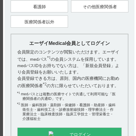
臨床第I相試験において食事による影響は認められなかったこ
看護師
その他医療関係者
とや関節リウマチ（RA）疾患に対して併用される薬剤の多く
が食後投与であることから食後投与とすることとしました。
（引用2）
医療関係者以外
【関連情報】
インタビューフォームには、食事の影響について以下の記載が
あります。（引用3）
エーザイMedical会員としてログイン
■食事・併用薬の影響
注
健康成人男子6名に本剤100mg
を食後30分及び空腹時に単回経
会員限定のコンテンツが閲覧いただけます。エーザイ
口投与したとき、イグラチモド並びに活性代謝物M1及びM2は
*1
類似した血漿中濃度推移を示し、食事による影響はないと考え
では、medパス
の会員システムを採用しています。
られた。（引用4）
medパスIDをお持ちでない方は、「新規会員登録」よ
注：承認外の用法及び用量です。引用1の用法及び用量をご参
り会員登録をお願いいたします。
照ください。
会員登録できる方は、原則、国内の医療機関にお勤め
*2
の医療関係者
の方に限らせていただいております。
【引用】
1）ケアラム錠25mg電子添文2022年8月改訂（第1版） 6.用法及
*1
medパスとは複数の医療サイトで共通して利用可能な「医
び用量
療関係者の共通ID」です。
2）社内資料：イグラチモドの投与方法（CTD2.7.3.4.2）
*2
[CRM-0143]
医師・歯科医師・薬剤師・保健師・看護師・助産師・歯科
3）ケアラム錠25mgインタビューフォーム2023年1月改訂(第8
衛生士・歯科技工士・診療放射線技師・理学療法士・作
版) VII.薬物動態に関する項目 1.血中濃度の推移 (4）食事・
業療法士・臨床検査技師・臨床工学技士・管理栄養士・
併用薬の影響
介護福祉士
4）[承認時申請資料] 社内資料：臨床第Ⅰ相試験 ［CRM-
0048］
でログイン
【更新年月】