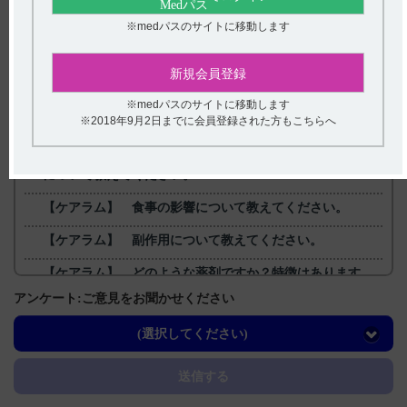
2024年9月
※medパスのサイトに移動します
戻る
新規会員登録
※medパスのサイトに移動します
※2018年9月2日までに会員登録された方もこちらへ
関連するQ&A
【ケアラム】 薬剤交付時など、取り扱いで注意すること
について教えてください。
【ケアラム】 食事の影響について教えてください。
【ケアラム】 副作用について教えてください。
【ケアラム】 どのような薬剤ですか？特徴はあります
か？
アンケート:ご意見をお聞かせください
【ケアラム】 高齢者の半減期・Cmaxなど、血中濃度の推
(選択してください)
移を教えてください。
送信する