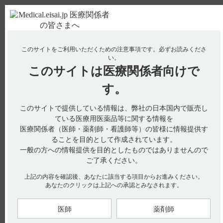
ＰＣ版
お電話はこちら
このサイトをご利用いただくための注意事項です。
必ずお読みくださ
使用期限検索
Drug Information
い。
このサイトは
医療関係者向けで
No : 3370
【ケアラム】 食後以外のタイミングでの服用に
す。
ついて教えてください。
このサイトで提供している情報は、弊社の日本国内で販売し
【ケアラム】
ている医療用医薬品等に関する情報を
医療関係者（医師・薬剤師・看護師等）の皆様に情報提供す
食後以外のタイミングでの服用について教えてください。
ることを目的として作成されています。
一般の方への情報提供を目的としたものではありませんので
ご了承ください。
電子添文には、用法及び用量について、以下の記載がありま
上記の内容を確認後、あなたに該当する項目からお進みください。
す。
あなたのクリックは上記への承認とみなされます。
6.用法及び用量（引用1）
通常、成人にはイグラチモドとして、1回25mgを1日1回朝食後
医師
薬剤師
に4週間以上経口投与し、それ以降、1回25mgを1日2回（朝食
後、夕食後）に増量する。