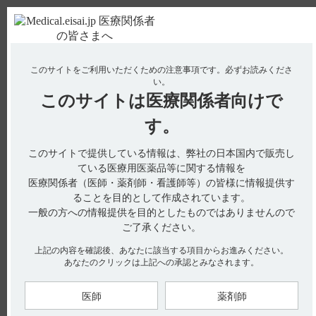
ＰＣ版
お電話はこちら
このサイトをご利用いただくための注意事項です。
必ずお読みくださ
使用期限検索
Drug Information
い。
このサイトは
医療関係者向けで
No : 3349
【レンビマ・肝細胞癌】 副作用として報告され
す。
ている肝性脳症の発現率や起こりやすい時期を教
このサイトで提供している情報は、弊社の日本国内で販売し
えてください。
ている医療用医薬品等に関する情報を
医療関係者（医師・薬剤師・看護師等）の皆様に情報提供す
ることを目的として作成されています。
国際共同第III相試験（304試験，REFLECT）において、肝性脳
一般の方への情報提供を目的としたものではありませんので
症の副作用は全体集団で3.8％（18／476例）、日本人集団で
※
ご了承ください。
7.4％（6／81例）に認められました。肝性脳症事象
の初発ま
での期間［中央値（最小値，最大値）］は全体で16.5日（6
日，365日）、日本人では15.5日（7日，94日）でした。（引用
上記の内容を確認後、あなたに該当する項目からお進みください。
1）
あなたのクリックは上記への承認とみなされます。
※「肝性脳症」、「肝性昏睡」、「脳症」及び「代謝性脳症」
を肝性脳症事象と定義し、そのうち、「肝性脳症」、「肝性昏
睡」及び「代謝性脳症」は因果関係が否定できない副作用とし
医師
薬剤師
て報告されました。