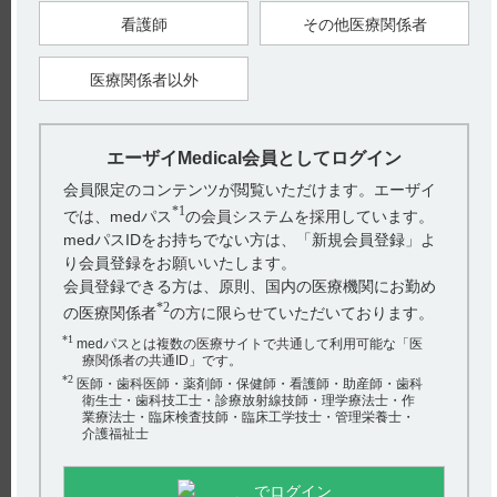
●発現状況
国際共同第III相試験（304試験，REFLECT）のレンバチニブ群
看護師
その他医療関係者
における肝性脳症関連の副作用の発現状況は下表のとおりで
す。（引用1）
医療関係者以外
CTCAEｖ4.0のGrade分類（引用2）
●発現時期
国際共同第III相試験（304試験，REFLECT）のレンバチニブ投
＊
与群における肝性脳症事象
の初発までの期間［中央値（最小
エーザイMedical会員としてログイン
値，最大値）］は全体で16.5日（6日，365日）、日本人では
15.5日（7日，94日）でした。（引用1）
会員限定のコンテンツが閲覧いただけます。エーザイ
*1
では、medパス
の会員システムを採用しています。
medパスIDをお持ちでない方は、「新規会員登録」よ
＊本試験では、肝性脳症事象は、MedDRA基本語の「肝性脳
り会員登録をお願いいたします。
症」、「肝性昏睡」、「脳症」及び「代謝性脳症」として収集
会員登録できる方は、原則、国内の医療機関にお勤め
しました。レンバチニブ投与群では、「肝性脳症」、「肝性昏
睡」は因果関係が否定できない副作用として報告されました。
*2
の医療関係者
の方に限らせていただいております。
【引用】
*1
medパスとは複数の医療サイトで共通して利用可能な「医
1) 【肝細胞癌】レンビマカプセル4mg適正にご使用いただくた
療関係者の共通ID」です。
めのガイドブック II.注意いただきたい副作用とその対策 5. 肝
性脳症 p33-36 （LEN1087ESG）
*2
医師・歯科医師・薬剤師・保健師・看護師・助産師・歯科
2) 【肝細胞癌】レンビマカプセル4mg適正にご使用いただくた
衛生士・歯科技工士・診療放射線技師・理学療法士・作
めのガイドブックV.参考 p84（LEN1087ESG）
業療法士・臨床検査技師・臨床工学技士・管理栄養士・
介護福祉士
【更新年月】
2024年9月
でログイン