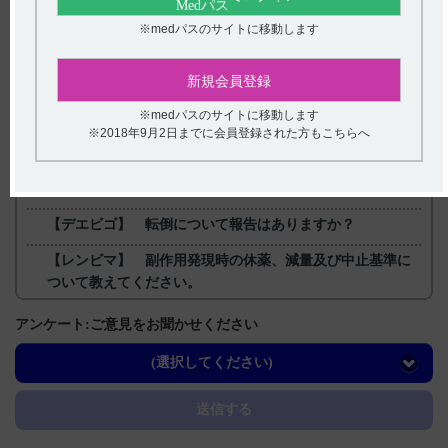
※medパスのサイトに移動します
戻る
新規会員登録
※medパスのサイトに移動します
※2018年9月2日までに会員登録された方もこちらへ
関連するQ&A
【クリアクター】 授乳婦への投与に関する注意事項につ
いて教えてください。
【デエビゴ】 転倒について報告はありますか？
【レンビマ】 副作用発現時の休薬、減量及び中止基準に
ついて教えてください。
【レンビマ・肝細胞癌】 副作用として報告されている肝
アンケート:ご意見をお聞かせください
性脳症はどのような患者に起きやすいですか？投与前、投
与中の注意点は？
(選択してください)
【ベサコリン】 てんかんのある患者が禁忌である理由に
送信する
ついて教えてください。