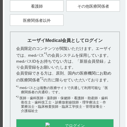
【関連情報】
看護師
その他医療関係者
インタビューフォームには、自動車運転への影響に関して以下
の記載があります。（引用2）
医療関係者以外
5．重要な基本的注意とその理由
（解説）
8．5 臨床試験の本剤投与例において、浮動性めまい、傾眠及
び疲労等、日常生活上の活動に影響を生じる可能性のある有害
事象が比較的高い頻度で認められたことから設定した。
エーザイMedical会員としてログイン
会員限定のコンテンツが閲覧いただけます。エーザイ
【引用】
1）フィコンパ錠2mg･4mg･細粒1%電子添文 2024年2月改訂
*1
では、medパス
の会員システムを採用しています。
（第5版） 8．重要な基本的注意 8．5
medパスIDをお持ちでない方は、「新規会員登録」よ
2）フィコンパ錠2mg・4mg・細粒1%インタビューフォーム
2020年9月改訂（改訂第6版） VIII．安全性（使用上の注意等）
り会員登録をお願いいたします。
に関する項目 5．重要な基本的注意とその理由
会員登録できる方は、原則、国内の医療機関にお勤め
【更新年月】
*2
の医療関係者
の方に限らせていただいております。
2024年7月
*1
medパスとは複数の医療サイトで共通して利用可能な「医
療関係者の共通ID」です。
戻る
*2
医師・歯科医師・薬剤師・保健師・看護師・助産師・歯科
衛生士・歯科技工士・診療放射線技師・理学療法士・作
業療法士・臨床検査技師・臨床工学技士・管理栄養士・
介護福祉士
関連するQ&A
でログイン
【フェロミア】 禁忌とその設定理由を教えてください。