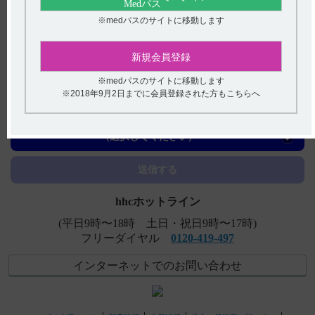
※medパスのサイトに移動します
【フィコンパ錠・細粒】 使用期限は何年ですか?
【フェロミア】 警告の内容とその理由について教えてく
新規会員登録
ださい。
※medパスのサイトに移動します
【フェロミア】 製剤の各種条件下における安定性につい
※2018年9月2日までに会員登録された方もこちらへ
て教えてください。
アンケート:ご意見をお聞かせください
【ケイツーＮ静注】 作用機序について教えてください。
(選択してください)
送信する
hhcホットライン
(平日9時〜18時 土日・祝日9時〜17時)
フリーダイヤル
0120-419-497
インターネットでのお問い合わせ