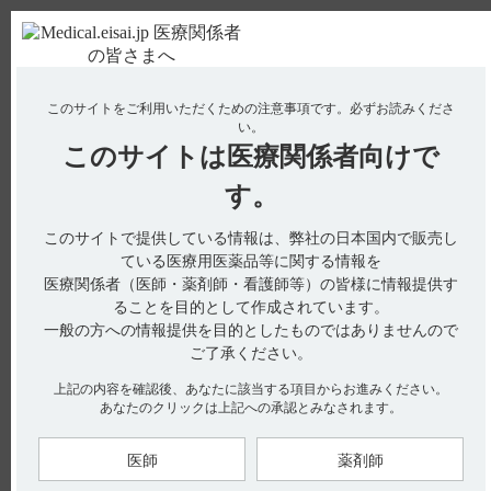
ＰＣ版
お電話はこちら
このサイトをご利用いただくための注意事項です。
必ずお読みくださ
使用期限検索
Drug Information
い。
このサイトは
医療関係者向けで
No : 332
【フィコンパ錠・細粒】 自動車運転への影響に
す。
ついて教えてください。
このサイトで提供している情報は、弊社の日本国内で販売し
【フィコンパ錠・細粒】
ている医療用医薬品等に関する情報を
医療関係者（医師・薬剤師・看護師等）の皆様に情報提供す
自動車運転への影響について教えてください。
ることを目的として作成されています。
一般の方への情報提供を目的としたものではありませんので
ご了承ください。
電子添文には、自動車運転への影響に関して以下の記載があり
上記の内容を確認後、あなたに該当する項目からお進みください。
ます。
あなたのクリックは上記への承認とみなされます。
8．重要な基本的注意（引用1）
8．5 めまい、眠気、注意力・集中力・反射運動能力等の低下
医師
薬剤師
が起こることがあるので、本剤投与中の患者には自動車の運転
など危険を伴う操作に従事させないよう注意すること。