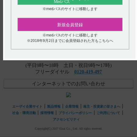
【レンビマ】 他の抗悪性腫瘍剤の併用はできますか？
※medパスのサイトに移動します
アンケート:ご意見をお聞かせください
【レンビマ・肝細胞癌】 胃食道静脈瘤がある患者に投与
新規会員登録
できますか？
(選択してください)
※medパスのサイトに移動します
※2018年9月2日までに会員登録された方もこちらへ
送信する
hhcホットライン
(平日9時〜18時 土日・祝日9時〜17時)
フリーダイヤル
0120-419-497
インターネットでのお問い合わせ
エーザイ企業サイト
製品情報
企業情報
株主・投資家の皆さまへ
社会・環境活動
採用情報
プライバシーポリシー
ご利用について
アクセシビリティ
Copyright(C) 2017 Eisai Co., Ltd. All rights reserved.