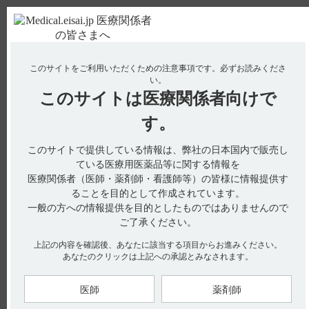
ＰＣ版
お電話はこちら
このサイトをご利用いただくための注意事項です。
必ずお読みくださ
使用期限検索
Drug Information
い。
このサイトは
医療関係者向けで
No : 3311
【レンビマ・肝細胞癌】 局所療法後はいつから
す。
レンビマ投与が可能ですか？
このサイトで提供している情報は、弊社の日本国内で販売し
ている医療用医薬品等に関する情報を
医療関係者（医師・薬剤師・看護師等）の皆様に情報提供す
局所療法後のレンビマ開始のタイミングについて明確なエビデ
ることを目的として作成されています。
ンスを持ち合わせておりません。
ご参考として第III相臨床試験の情報を以下にご紹介します。
一般の方への情報提供を目的としたものではありませんので
（引用1）
ご了承ください。
切除不能な肝細胞癌に対する国際共同第III相試験（304試験,
上記の内容を確認後、あなたに該当する項目からお進みください。
REFLECT）において、レンビマ投与群では478例中327例に肝
あなたのクリックは上記への承認とみなされます。
細胞癌に対する前治療が実施されていました。
本試験では、無作為化（投与開始日又は前日）から28日以内に
何らかの抗癌治療（外科手術、経皮的エタノール注入療法、ラ
ジオ波焼灼療法、肝動脈[化学]塞栓療法、肝動注化学療法、生
医師
薬剤師
物学的製剤による治療、免疫療法、ホルモン療法、放射線療法
を含む）を受けた患者は除外されていました。