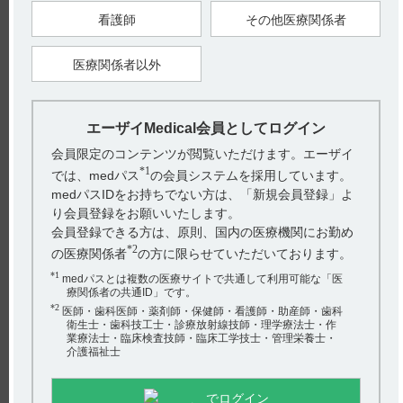
看護師
その他医療関係者
【引用】
1）【肝細胞癌】適正にご使用いただくためのガイドブック
医療関係者以外
IV.Q&A Q10 p78（LEN1087ESG）
【更新年月】
2025年5月
エーザイMedical会員としてログイン
?
会員限定のコンテンツが閲覧いただけます。エーザイ
*1
では、medパス
の会員システムを採用しています。
medパスIDをお持ちでない方は、「新規会員登録」よ
り会員登録をお願いいたします。
戻る
会員登録できる方は、原則、国内の医療機関にお勤め
*2
の医療関係者
の方に限らせていただいております。
*1
medパスとは複数の医療サイトで共通して利用可能な「医
関連するQ&A
療関係者の共通ID」です。
【ケアラム】 副作用について教えてください。
*2
医師・歯科医師・薬剤師・保健師・看護師・助産師・歯科
衛生士・歯科技工士・診療放射線技師・理学療法士・作
業療法士・臨床検査技師・臨床工学技士・管理栄養士・
【デタントール】 効能又は効果について教えてくださ
介護福祉士
い。
【ルネスタ】 高齢者は何歳以上ですか。
でログイン