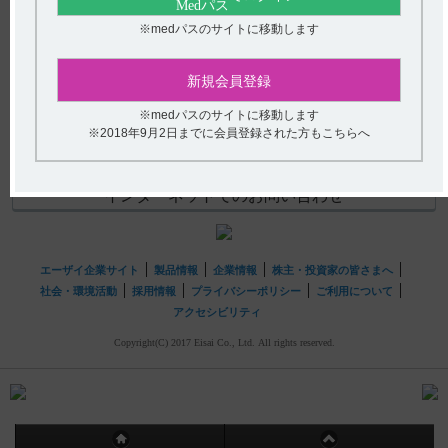
か？
(選択してください)
※medパスのサイトに移動します
【フィコンパ】 易刺激性・攻撃性・敵意に対する対処
送信する
法・注意事項を教えてください。
新規会員登録
hhcホットライン
※medパスのサイトに移動します
※2018年9月2日までに会員登録された方もこちらへ
(平日9時〜18時 土日・祝日9時〜17時)
フリーダイヤル
0120-419-497
インターネットでのお問い合わせ
エーザイ企業サイト
製品情報
企業情報
株主・投資家の皆さまへ
社会・環境活動
採用情報
プライバシーポリシー
ご利用について
アクセシビリティ
Copyright(C) 2017 Eisai Co., Ltd. All rights reserved.