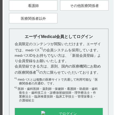
看護師
その他医療関係者
【引用】
1）フィコンパ錠2mg･4mg･細粒1%電子添文 2024年2月改訂
（第5版） 4．効能又は効果
医療関係者以外
【更新年月】
2024年7月
エーザイMedical会員としてログイン
戻る
会員限定のコンテンツが閲覧いただけます。エーザイ
*1
では、medパス
の会員システムを採用しています。
medパスIDをお持ちでない方は、「新規会員登録」よ
関連するQ&A
り会員登録をお願いいたします。
会員登録できる方は、原則、国内の医療機関にお勤め
【ハイコバール】 肝機能障害の患者に関する注意事項に
*2
の医療関係者
の方に限らせていただいております。
ついて教えてください。
*1
medパスとは複数の医療サイトで共通して利用可能な「医
【フィコンパ・細粒】 電子添文には黄色の細粒と記載さ
療関係者の共通ID」です。
*2
れていますが、白い粒が見られることはありますか？
医師・歯科医師・薬剤師・保健師・看護師・助産師・歯科
衛生士・歯科技工士・診療放射線技師・理学療法士・作
業療法士・臨床検査技師・臨床工学技士・管理栄養士・
【フィコンパ錠・細粒】 部分発作（二次性全般化発作を
介護福祉士
含む）併用療法の臨床成績について教えてください。
アンケート:ご意見をお聞かせください
【フィコンパ】 どのような薬剤ですか？特徴はあります
でログイン