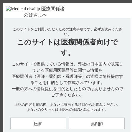
ＰＣ版
お電話はこちら
このサイトをご利用いただくための注意事項です。
必ずお読みくださ
使用期限検索
Drug Information
い。
このサイトは
医療関係者向けで
No : 329
【フィコンパ錠・細粒】 「効能又は効果」につ
す。
いて教えてください。
このサイトで提供している情報は、弊社の日本国内で販売し
【フィコンパ錠・細粒】
ている医療用医薬品等に関する情報を
医療関係者（医師・薬剤師・看護師等）の皆様に情報提供す
「効能又は効果」について教えてください。
ることを目的として作成されています。
一般の方への情報提供を目的としたものではありませんので
ご了承ください。
電子添文には、「効能又は効果」に関して以下の記載がありま
上記の内容を確認後、あなたに該当する項目からお進みください。
す。
あなたのクリックは上記への承認とみなされます。
4．効能又は効果（引用1）
○てんかん患者の部分発作（二次性全般化発作を含む）
医師
薬剤師
○他の抗てんかん薬で十分な効果が認められないてんかん患者
の強直間代発作に対する抗てんかん薬との併用療法