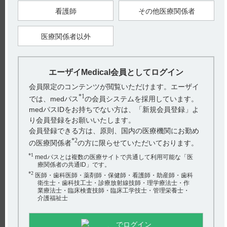
11.1.3 末梢神経障害（末梢性ニューロパチー）（28.0％）（引
用1）
看護師
その他医療関係者
観察を十分に行い、しびれ等の症状が認められた場合には、減
量や休薬等の適切な処置を行うこと。
医療関係者以外
<乳癌>
発現状況、発現時期、転帰、対処法、長期投与による懸念及び
発症機序は以下の通りです。
■ 発現状況（引用2）
エーザイMedical会員としてログイン
国内臨床試験（221試験）、外国臨床試験（201、211、305試
験）において、末梢神経障害が下表の通り認められました。ま
会員限定のコンテンツが閲覧いただけます。エーザイ
た、重篤と判断されたのは、外国臨床試験での5例でした。
なお、投与前の末梢神経障害の発現状況や前治療歴の種類によ
*1
では、medパス
の会員システムを採用しています。
り、末梢神経障害が発現しやすくなったり、より高いGradeの
medパスIDをお持ちでない方は、「新規会員登録」よ
ものが発現するという傾向はみられませんでした。
り会員登録をお願いいたします。
会員登録できる方は、原則、国内の医療機関にお勤め
*2
の医療関係者
の方に限らせていただいております。
■発現時期（引用2）
末梢神経障害が発現するまでの期間の中央値は、国内臨床試験
*1
medパスとは複数の医療サイトで共通して利用可能な「医
（221試験）では投与開始39.1週後、外国臨床試験（201、
療関係者の共通ID」です。
211、305試験）では投与開始23.4週後でした。
*2
医師・歯科医師・薬剤師・保健師・看護師・助産師・歯科
衛生士・歯科技工士・診療放射線技師・理学療法士・作
■転帰（引用2）
外国臨床試験（201、211、305試験）において、末梢神経障害
業療法士・臨床検査技師・臨床工学技士・管理栄養士・
が投与前までに回復するまでの期間の中央値は、最終投与日か
介護福祉士
ら8.1週後でした。
なお、末梢神経障害による投与中止は、国内臨床試験（221試
験）では1例、外国臨床試験（201、211、305試験）では47例
でログイン
（5.7％）でした。