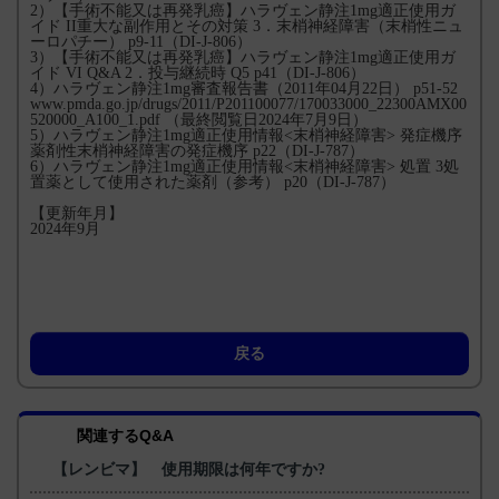
2）【手術不能又は再発乳癌】ハラヴェン静注1mg適正使用ガ
イド II重大な副作用とその対策 3．末梢神経障害（末梢性ニュ
ーロパチー） p9-11（DI-J-806）
3）【手術不能又は再発乳癌】ハラヴェン静注1mg適正使用ガ
イド VI Q&A 2．投与継続時 Q5 p41（DI-J-806）
4）ハラヴェン静注1mg審査報告書（2011年04月22日） p51-52
www.pmda.go.jp/drugs/2011/P201100077/170033000_22300AMX00
520000_A100_1.pdf （最終閲覧日2024年7月9日）
5）ハラヴェン静注1mg適正使用情報<末梢神経障害> 発症機序
薬剤性末梢神経障害の発症機序 p22（DI-J-787）
6）ハラヴェン静注1mg適正使用情報<末梢神経障害> 処置 3処
置薬として使用された薬剤（参考） p20（DI-J-787）
【更新年月】
2024年9月
戻る
関連するQ&A
【レンビマ】 使用期限は何年ですか?