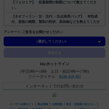
【フェロミア】 投薬期間の制限について教えてくださ
い。
【ネオフィリン・注・注PL・注点滴用バッグ】 有効成
分、規格の種類、製剤の性状、添加物などを教えてくださ
い。
アンケート:ご意見をお聞かせください
【ハイコバール】 投薬期間制限はありますか？
(選択してください)
【ルネスタ】 作用時間でいうと何に分類されるのです
か？
送信する
hhcホットライン
(平日9時〜18時 土日・祝日9時〜17時)
フリーダイヤル
0120-419-497
インターネットでのお問い合わせ
エーザイ企業サイト
製品情報
企業情報
株主・投資家の皆さまへ