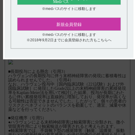
※
※medパスのサイトに移動します
［参考］末梢神経障害のGrade
別の処置状況および転帰（引
用2）
乳癌患者を対象とした国内使用成績調査で末梢神経障害を発現
した174例について、処置薬投与の有無、本剤の投与状況およ
新規会員登録
び転帰についてGrade別に示しました。
※medパスのサイトに移動します
※2018年9月2日までに会員登録された方もこちらへ
■対処法（引用2）
末梢神経障害が認められた場合には、下図を参考に必要に応じ
て、投与を延期または休薬してください。
■長期投与による懸念（引用3）
ハラヴェンの長期投与に伴う末梢神経障害の発現に蓄積毒性は
認められませんでした。（引用4）
なお、ハラヴェン投与中［国内臨床試験（221試験）および外
国臨床試験］に発現したGrade2以上の末梢神経障害の累積発現
率をKaplan-Meier法を用いて検討した結果、投与が長期にわた
るに伴い累積発現率は直線的に増加しており、発現率が高くな
る可能性は否定できませんでした。したがって、個々の患者の
リスクとベネフィットのバランスを勘案して、適宜、減量や休
薬などを行ってください。
■発症機序（引用5）
●ハラヴェンによる末梢神経障害は軸索障害に分類され、微小
管阻害作用により軸索輸送が障害されると考えられます。
●軸索障害では、手袋靴下型の感覚障害（触覚、温痛覚、振動
覚などの感覚鈍麻や異常感覚）や遠位部優位の筋萎縮を呈しま