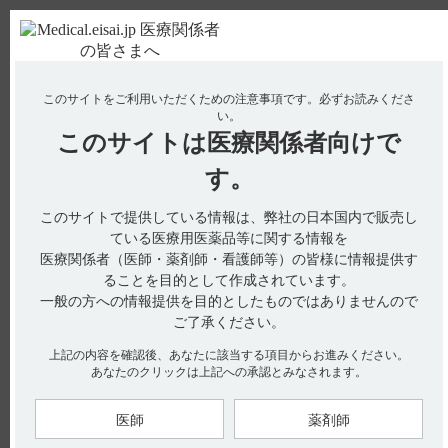
ＰＣ版
お電話はこちら
このサイトをご利用いただくための注意事項です。
必ずお読みくださ
使用期限検索
Drug Information
い。
このサイトは
医療関係者向けで
No : 3289
【ハラヴェン・手術不能又は再発乳癌】 末梢神
す。
経障害（末梢性ニューロパチー）の副作用につい
このサイトで提供している情報は、弊社の日本国内で販売し
て教えてください。
ている医療用医薬品等に関する情報を
【ハラヴェン・手術不能又は再発乳癌】
医療関係者（医師・薬剤師・看護師等）の皆様に情報提供す
ることを目的として作成されています。
末梢神経障害（末梢性ニューロパチー）の副作用について教え
一般の方への情報提供を目的としたものではありませんので
てください。
ご了承ください。
上記の内容を確認後、あなたに該当する項目からお進みください。
あなたのクリックは上記への承認とみなされます。
電子添文には末梢神経障害の副作用（疾患共通）について以下
の記載があります。
医師
薬剤師
11. 副作用
11.1 重大な副作用