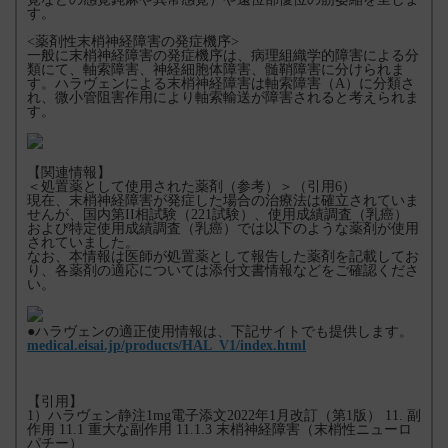
す。
<薬剤性末梢神経障害の発症機序>
一般に末梢神経障害の発症機序は、病理組織学的障害による分
類にて、軸索障害、神経細胞体障害、髄鞘障害に分けられま
す。ハラヴェンによる末梢神経障害は軸索障害（A）に分類さ
れ、微小管阻害作用により軸索輸送が障害されると考えられま
す。
【関連情報】
＜処置薬として使用された薬剤（参考）＞（引用6）
現在、末梢神経障害が発症した場合の治療法は確立されていま
せんが、国内第II相試験（221試験）、使用成績調査（乳癌）
および特定使用成績調査（乳癌）では以下のような薬剤が使用
されていました。
なお、本情報は医師が処置薬として報告した薬剤を記載してお
り、各薬剤の適応については添付文書情報などをご確認くださ
い。
●ハラヴェンの適正使用情報は、下記サイトでも提供します。
medical.eisai.jp/products/HAL_V1/index.html
【引用】
1）ハラヴェン静注1mg電子添文2022年1月改訂（第1版） 11. 副
作用 11.1 重大な副作用 11.1.3 末梢神経障害（末梢性ニューロ
パチー）