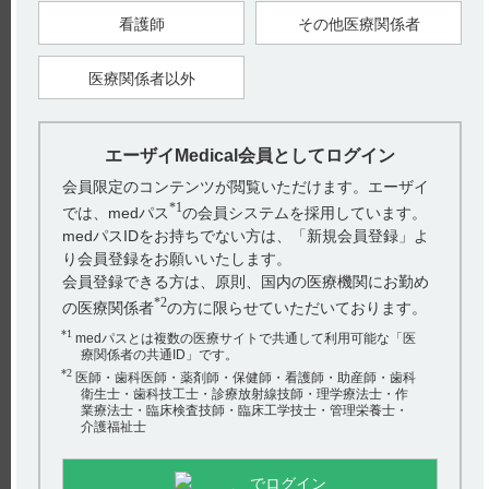
3．組成・性状
看護師
その他医療関係者
3．2 製剤の性状（引用2）
医療関係者以外
【引用】
1）フィコンパ錠2mg･4mg･細粒1%電子添文 2024年2月改訂
（第5版） 3．組成・性状 3．1 組成
2）フィコンパ錠2mg・4mg・細粒1%電子添文 2024年2月改訂
（第5版） 3．組成・性状 3．2 製剤の性状
エーザイMedical会員としてログイン
【更新年月】
会員限定のコンテンツが閲覧いただけます。エーザイ
2024年7月
*1
では、medパス
の会員システムを採用しています。
medパスIDをお持ちでない方は、「新規会員登録」よ
り会員登録をお願いいたします。
会員登録できる方は、原則、国内の医療機関にお勤め
*2
の医療関係者
の方に限らせていただいております。
*1
medパスとは複数の医療サイトで共通して利用可能な「医
療関係者の共通ID」です。
*2
医師・歯科医師・薬剤師・保健師・看護師・助産師・歯科
戻る
衛生士・歯科技工士・診療放射線技師・理学療法士・作
業療法士・臨床検査技師・臨床工学技士・管理栄養士・
介護福祉士
関連するQ&A
でログイン