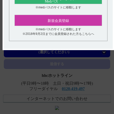
【テオロング】 有効成分、規格の種類、製剤の大きさ、
※medパスのサイトに移動します
添加物などを教えてください。
【コスパノン】 妊婦、授乳婦への投与について教えてく
新規会員登録
ださい。
※medパスのサイトに移動します
【エクフィナ】 レボドパ由来の副作用（ジスキネジア
※2018年9月2日までに会員登録された方もこちらへ
等）があらわれた場合の対処法について教えてください。
アンケート:ご意見をお聞かせください
【フィコンパ錠・細粒】 ＜単剤療法＞2mgや6mgでの有効
性・安全性を検討していますか？
(選択してください)
【フィコンパ錠・細粒】 ＜単剤療法＞臨床第III相試験
送信する
（日本人を含む国際共同試験342試験）における年齢別の副
作用...
hhcホットライン
(平日9時〜18時 土日・祝日9時〜17時)
フリーダイヤル
0120-419-497
インターネットでのお問い合わせ