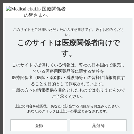
ＰＣ版
お電話はこちら
このサイトをご利用いただくための注意事項です。
必ずお読みくださ
使用期限検索
Drug Information
い。
このサイトは
医療関係者向けで
No : 323
【フィコンパ錠・細粒】 規格の種類、製剤の大
す。
きさ、添加剤などを教えてください。
このサイトで提供している情報は、弊社の日本国内で販売し
【フィコンパ錠・細粒】
ている医療用医薬品等に関する情報を
医療関係者（医師・薬剤師・看護師等）の皆様に情報提供す
規格の種類、製剤の大きさ、添加剤などを教えてください。
ることを目的として作成されています。
一般の方への情報提供を目的としたものではありませんので
ご了承ください。
電子添文には、組成（有効成分・添加剤）、製剤の性状などに
上記の内容を確認後、あなたに該当する項目からお進みください。
関して以下の記載があります。
あなたのクリックは上記への承認とみなされます。
3．組成・性状
3．1 組成（引用1）
医師
薬剤師