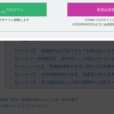
役に立たなかった
でログイン
新規会員
スのサイトに移動します
※medパスのサイト
※2018年9月2日までに会員
関連するQ&A
【デエビゴ】 頓服投与は可能ですか？効果はありま
【デタントール】 腎機能障害の患者に関する注意事
【レンビマ】 副作用発現時の休薬、減量及び中止基
業情報
株主・投資家の皆さまへ
社会・環境活動
ご利用について
アクセシビリティ
.