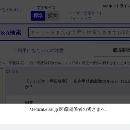
hhcホットライ
文字サイズ
エーザイ企業サイト
サイトトップ
Q&A検索
使用期限
ご利用にあたっての注意
ビマ・甲状腺癌】 血中甲状腺刺激ホルモン（TSH）濃度の管理の目安はあります
戻る
【レンビマ・甲状腺癌】 血中甲状腺刺激ホルモン（TS
か？
回答
レンビマ投与にあたり、TSH濃度の管理基準は設定されていません。
なお、臨床試験でのTSH濃度管理については以下のとおりです。（引用