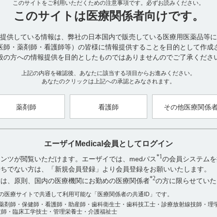
このサイトをご利用いただくための注意事項です。
血中TSHが甲状腺分化癌の増殖を促す作用を有することから、進行性
必ずお読みください。
準的な治療としてTSH抑制療法が施行されています｡根治切除不能な甲
このサイトは
医療関係者向けです。
（303試験, SELECT）では、TSH抑制療法を受けておりTSHが上昇して
択基準とし、忍容される場合、TSH抑制状態の達成（TSH<0.50μI
提供している情報は、弊社の日本国内で販売している医療用医薬品等に
更することとされていました。また、レンビマ投与中にはTSHの上昇
医師・薬剤師・看護師等）の皆様に情報提供することを目的として作成
TSHレベルを達成するために甲状腺ホルモン剤の投与量を調節してく
般の方への情報提供を目的としたものではありませんのでご了承くださ
上記の内容を確認後、あなたに該当する項目からお進みください。
【引用】
あなたのクリックは上記への承認とみなされます。
1)【甲状腺癌】レンビマカプセル4mg・10mg適正にご使用いただくためのガ
（LEN1002ISG）
2）甲状腺腫瘍診療ガイドライン作成委員会：甲状腺腫瘍診療ガイドライン
薬剤師
看護師
その他医療関係
学会雑誌 2018; 35(Suppl 3)：1-87 jaes.umin.jp/pdf/guideline2
【更新年月】
2024年9月
エーザイMedical会員としてログイン
*1
ンツが閲覧いただけます。エーザイでは、medパス
の会員システムを
お持ちでない方は、「新規会員登録」より会員登録をお願いいたします。
*2
方は、原則、国内の医療機関にお勤めの医療関係者
の方に限らせていた
アンケート:ご意見をお聞かせください
数の医療サイトで共通して利用可能な「医療関係者の共通ID」です。
薬剤師・保健師・看護師・助産師・歯科衛生士・歯科技工士・診療放射線技師・理
役に立った
技師・臨床工学技士・管理栄養士・介護福祉士