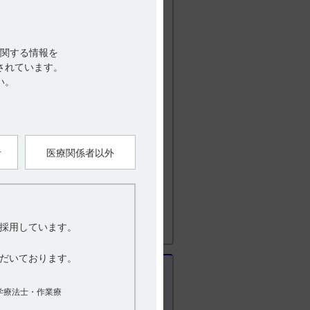
甲状腺分化癌の高リスク症例に対する標
状腺癌を対象とした国際共同第III相試験
いない患者（TSH≦5.50μIU／mL）を選
U／mL）のために甲状腺ホルモンの用量を変
関する情報を
が認められており、必要に応じて適切な
されています。
ださい。
い。
イドブック IV Q&A 4 p88
2018, p63日本内分泌・甲状腺外科
者
医療関係者以外
018.pdf（最終閲覧日：2024年5月10日）
採用しています。
だいております。
学療法士・作業療