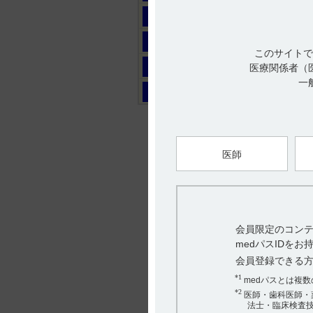
マ
ヤ
このサイトで
ラ
医療関係者（
一
ワ
医師
会員限定のコンテ
medパスIDを
会員登録できる
*1
medパスとは複
*2
医師・歯科医師・
法士・臨床検査