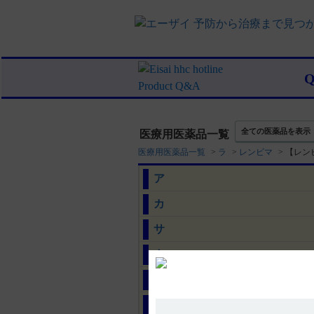
全ての医薬品を表示
医療用医薬品一覧
医療用医薬品一覧
>
ラ
>
レンビマ
>
【レン
ア
カ
サ
タ
ナ
ハ