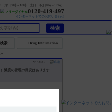
ン
（平日9時～18時 土日・祝日9時～17時）
0120-419-497
フリーダイヤル
インターネットでのお問い合わせ
検索
Drug Information
か？
No : 3183
印刷
H）濃度の管理の目安はあります
1、2）