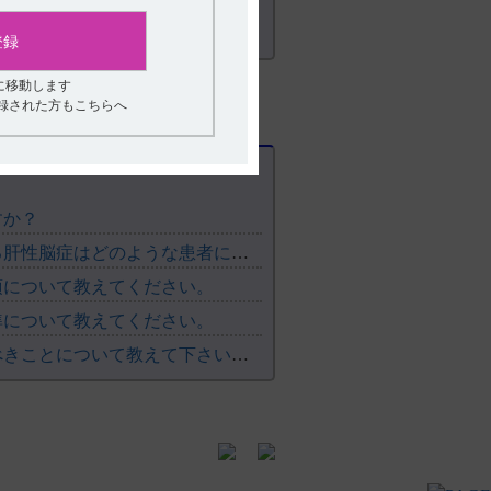
登録
に移動します
登録された方もこちらへ
すか？
【レンビマ・肝細胞癌】 副作用として報告されている肝性脳症はどのような患者に起きやすいですか？投与前、投与中の注意点は？
項について教えてください。
準について教えてください。
【レンビマ】 投与開始前および投与期間中に注意すべきことについて教えて下さい。