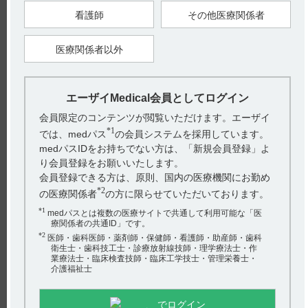
である。
看護師
その他医療関係者
添加物としてカルナウバロウ、含水二酸化ケイ素、結晶セルロ
ース、酸化チタン、ステアリン酸、ステアリン酸カルシウム、
精製白糖、タルク、沈降炭酸カルシウム、トウモロコシデンプ
医療関係者以外
ン、乳糖水和物、白色セラック、ヒドロキシプロピルセルロー
ス、プルラン、ポビドン、マクロゴール6000を含有する。
細粒0.1％
：1g中にメコバラミン1000μg（1mg）を含有する桃赤
色の細粒剤である。
エーザイMedical会員としてログイン
添加物として含水二酸化ケイ素、結晶セルロース、赤色102
号、トウモロコシデンプン、ヒドロキシプロピルセルロース、
会員限定のコンテンツが閲覧いただけます。エーザイ
D－マンニトールを含有する。
*1
では、medパス
の会員システムを採用しています。
２．製剤の性状
medパスIDをお持ちでない方は、「新規会員登録」よ
り会員登録をお願いいたします。
会員登録できる方は、原則、国内の医療機関にお勤め
*2
の医療関係者
の方に限らせていただいております。
【引用】
*1
1）メチコバール錠250μg・錠500μg・細粒0.1％ 添付文書 2014
medパスとは複数の医療サイトで共通して利用可能な「医
年2月改訂（第11版） 【組成･性状】
療関係者の共通ID」です。
*2
医師・歯科医師・薬剤師・保健師・看護師・助産師・歯科
【更新年月】
衛生士・歯科技工士・診療放射線技師・理学療法士・作
2020年7月
業療法士・臨床検査技師・臨床工学技士・管理栄養士・
介護福祉士
でログイン
戻る