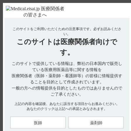
ＰＣ版
お電話はこちら
このサイトをご利用いただくための注意事項です。
必ずお読みくださ
使用期限検索
Drug Information
い。
このサイトは
医療関係者向けで
No : 3127
【メチコバール・錠・細粒】 規格の種類、製剤
す。
の大きさ、添加物などを教えてください。
このサイトで提供している情報は、弊社の日本国内で販売し
ている医療用医薬品等に関する情報を
医療関係者（医師・薬剤師・看護師等）の皆様に情報提供す
添付文書には、以下の記載がございます。（引用1）
ることを目的として作成されています。
一般の方への情報提供を目的としたものではありませんので
１．組成
ご了承ください。
錠250μg
：1錠中にメコバラミン250μgを含有する白色の糖衣錠
である。
上記の内容を確認後、あなたに該当する項目からお進みください。
添加物としてカルナウバロウ、含水二酸化ケイ素、結晶セルロ
ース、酸化チタン、ステアリン酸、ステアリン酸カルシウム、
あなたのクリックは上記への承認とみなされます。
精製白糖、タルク、沈降炭酸カルシウム、トウモロコシデンプ
ン、乳糖水和物、白色セラック、ヒドロキシプロピルセルロー
ス、プルラン、ポビドン、マクロゴール6000を含有する。
医師
薬剤師
錠500μg
：1錠中にメコバラミン500μgを含有する白色の糖衣錠