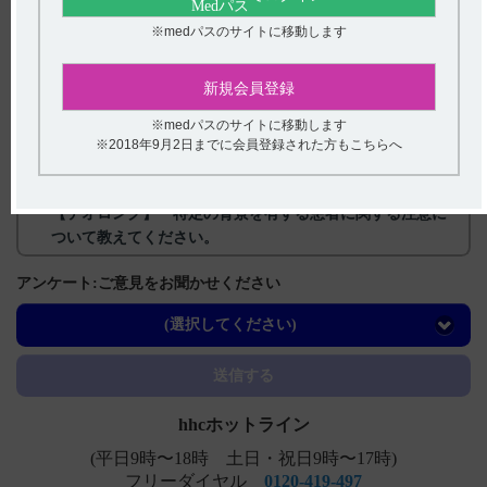
※medパスのサイトに移動します
関連するQ&A
新規会員登録
【ケイツーカプセル】 効能又は効果について教えてくだ
※medパスのサイトに移動します
さい。
※2018年9月2日までに会員登録された方もこちらへ
【ジプロフィリン】 副作用について教えてください。
【テオロング】 特定の背景を有する患者に関する注意に
ついて教えてください。
【テオロング】 高齢者への投与について教えてくださ
アンケート:ご意見をお聞かせください
い。
(選択してください)
【テオロング】 臨床成績について教えてください。
送信する
hhcホットライン
(平日9時〜18時 土日・祝日9時〜17時)
フリーダイヤル
0120-419-497