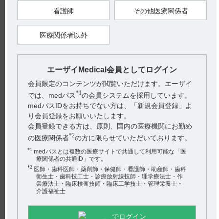
静脈内投与でそれぞれ22.4、85.0ng／mLであった。
また、投与後144時間までの実測値から算出した血清中総B
濃
看護師
その他医療関係者
12
度時間曲線下面積（ΔAUC）は、筋肉内、静脈内投与時それぞ
れ、204.1、358.6ng・hr／mLであった。
結合飽和率については、両投与群とも、投与後144時間までほ
医療関係者以外
ぼ同等の増加が認められた。（引用2）
エーザイMedical会員としてログイン
16．1．2 反復投与
会員限定のコンテンツが閲覧いただけます。エーザイ
健康成人男子6名にメコバラミン500μgを10日間反復静脈内投与
※
した。各投与直前の血清中総B
濃度は、投与日数とともに
*1
では、medパス
の会員システムを採用しています。
12
徐々に増加し、初回投与24時間後値（3.9±1.2ng／mL）に比べ2
medパスIDをお持ちでない方は、「新規会員登録」よ
日目投与後では約1.4倍（5.3±1.8ng／mL）、3日目投与後では
り会員登録をお願いいたします。
約1.7倍（6.8±1.5ng／mL）となり、投与期間中はこの濃度で維
持された。（引用2）
会員登録できる方は、原則、国内の医療機関にお勤め
*2
の医療関係者
の方に限らせていただいております。
※メチコバール注射液の用法及び用量は以下の通りです。
6．用法及び用量（引用3）
*1
medパスとは複数の医療サイトで共通して利用可能な「医
＜末梢性神経障害＞
療関係者の共通ID」です。
通常、成人は1日1回1アンプル（メコバラミンとして500μg）を
*2
週3回、筋肉内または静脈内に注射する。
医師・歯科医師・薬剤師・保健師・看護師・助産師・歯科
ただし、年齢及び症状により適宜増減する。
衛生士・歯科技工士・診療放射線技師・理学療法士・作
＜巨赤芽球性貧血＞
業療法士・臨床検査技師・臨床工学技士・管理栄養士・
通常、成人は1日1回1アンプル（メコバラミンとして500μg）を
介護福祉士
週3回、筋肉内または静脈内に注射する。
約2ヵ月投与した後、維持療法として1～3ヵ月に1回1アンプル
を投与する。
でログイン