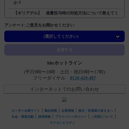
か？
【ギリアデル】 過量投与時の対処方法について教えてく
ださい。
アンケート:ご意見をお聞かせください
【メチコバール・注射】 高齢者への投与に関する注意事
項について教えてください。
(選択してください)
【メチコバール・錠・細粒】 半減期・Cmaxなど、血中濃
送信する
度の推移を教えてください。
hhcホットライン
(平日9時〜18時 土日・祝日9時〜17時)
フリーダイヤル
0120-419-497
インターネットでのお問い合わせ
エーザイ企業サイト
製品情報
企業情報
株主・投資家の皆さまへ
社会・環境活動
採用情報
プライバシーポリシー
ご利用について
アクセシビリティ