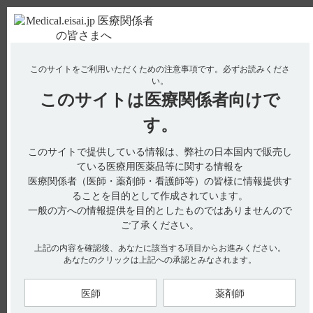
ＰＣ版
お電話はこちら
このサイトをご利用いただくための注意事項です。
必ずお読みくださ
使用期限検索
Drug Information
い。
このサイトは
医療関係者向けで
No : 3105
【メチコバール・注射】 半減期・Cmaxなど、血
す。
中濃度の推移を教えてください。
このサイトで提供している情報は、弊社の日本国内で販売し
ている医療用医薬品等に関する情報を
医療関係者（医師・薬剤師・看護師等）の皆様に情報提供す
電子添文には、薬物動態に関する以下の記載があります。
ることを目的として作成されています。
一般の方への情報提供を目的としたものではありませんので
16．薬物動態（引用1）
16．1 血中濃度
ご了承ください。
16．1．1 単回投与
健康成人男子12名にメコバラミン500μgを単回筋肉内並びに静
上記の内容を確認後、あなたに該当する項目からお進みください。
脈内投与した場合、最高血清中総ビタミンB
（以下B
）濃度
12
12
あなたのクリックは上記への承認とみなされます。
到達時間（t
）は、筋肉内投与時では0.9時間、静脈内投与時
max
では投与終了直後～3分後であった。
投与後の血清中総B
濃度から投与前の内因性血清総B
濃度を
12
12
医師
薬剤師
引いた増加分の最高血清中総B
濃度（ΔC
）は、筋肉内、
12
max