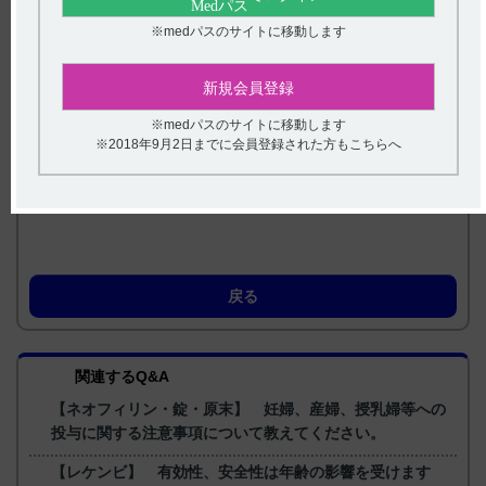
※medパスのサイトに移動します
【引用】
1）メチコバール注射液500μg電子添文 2023年4月改訂（第1
版） 16．薬物動態
2）小川正ら：ビタミン，1989；63（3）：123-131 ［MBL-
新規会員登録
0652］
3）メチコバール注射液500μg電子添文 2023年4月改訂（第1
※medパスのサイトに移動します
版） 6．用法及び用量
※2018年9月2日までに会員登録された方もこちらへ
【更新年月】
2025年3月
戻る
関連するQ&A
【ネオフィリン・錠・原末】 妊婦、産婦、授乳婦等への
投与に関する注意事項について教えてください。
【レケンビ】 有効性、安全性は年齢の影響を受けます