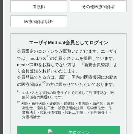
用させると誤嚥や口唇が傷付くおそれがある。（引用2）
看護師
その他医療関係者
医療関係者以外
【引用】
1）ケイツーシロップ0.2％電子添文 2023年4月改訂（第2版）
14．適用上の注意 14．1薬剤投与時の注意 14．1．1
エーザイMedical会員としてログイン
2）ケイツーシロップ0.2％電子添文 2023年4月改訂（第2版）
14．適用上の注意 14．1薬剤投与時の注意 14．1．2
会員限定のコンテンツが閲覧いただけます。エーザイ
*1
では、medパス
の会員システムを採用しています。
【更新年月】
medパスIDをお持ちでない方は、「新規会員登録」よ
2024年2月
り会員登録をお願いいたします。
会員登録できる方は、原則、国内の医療機関にお勤め
*2
の医療関係者
の方に限らせていただいております。
*1
medパスとは複数の医療サイトで共通して利用可能な「医
療関係者の共通ID」です。
*2
医師・歯科医師・薬剤師・保健師・看護師・助産師・歯科
衛生士・歯科技工士・診療放射線技師・理学療法士・作
電子添文には、薬剤投与時の注意に関する以下の記載がありま
業療法士・臨床検査技師・臨床工学技士・管理栄養士・
す。
介護福祉士
14．適用上の注意
14．1薬剤投与時の注意
14．1．1出生後早期の新生児への投与は白湯で10倍程度に薄め
でログイン