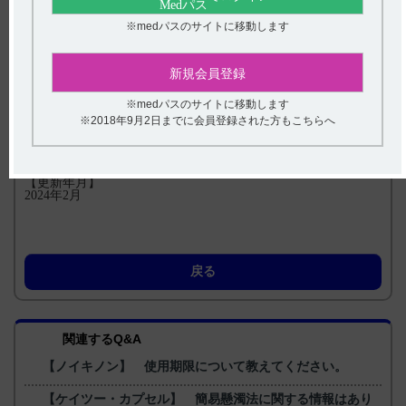
るか、又は哺乳確立後に投与を行うこと。本剤は、シロップ剤
で高浸透圧になっている。（引用1）
※medパスのサイトに移動します
14．1．2新生児又は乳児では、スティック包装から哺乳瓶やス
プーン等に移して服用させること。スティック包装から直接服
用させると誤嚥や口唇が傷付くおそれがある。（引用2）
新規会員登録
※medパスのサイトに移動します
【引用】
1）ケイツーシロップ0.2％電子添文 2023年4月改訂（第2版）
※2018年9月2日までに会員登録された方もこちらへ
14．適用上の注意 14．1薬剤投与時の注意 14．1．1
2）ケイツーシロップ0.2％電子添文 2023年4月改訂（第2版）
14．適用上の注意 14．1薬剤投与時の注意 14．1．2
【更新年月】
2024年2月
戻る
関連するQ&A
【ノイキノン】 使用期限について教えてください。
【ケイツー・カプセル】 簡易懸濁法に関する情報はあり