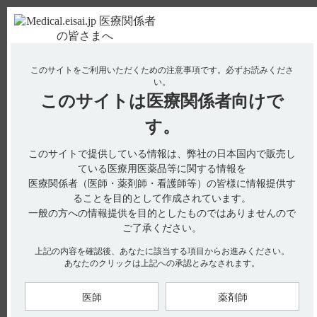
ＰＣ版
お電話はこちら
このサイトをご利用いただくための注意事項です。
必ずお読みくださ
使用期限検索
Drug Information
い。
このサイトは
医療関係者向けで
No : 3104
【ケイツーシロップ】 薬剤交付時など取り扱い
す。
で、注意することはありますか？
このサイトで提供している情報は、弊社の日本国内で販売し
電子添文には、薬剤投与時の注意に関する以下の記載がありま
ている医療用医薬品等に関する情報を
す。
医療関係者（医師・薬剤師・看護師等）の皆様に情報提供す
ることを目的として作成されています。
14．適用上の注意
一般の方への情報提供を目的としたものではありませんので
14．1薬剤投与時の注意
ご了承ください。
14．1．1出生後早期の新生児への投与は白湯で10倍程度に薄め
るか、又は哺乳確立後に投与を行うこと。本剤は、シロップ剤
上記の内容を確認後、あなたに該当する項目からお進みください。
あなたのクリックは上記への承認とみなされます。
で高浸透圧になっている。（引用1）
14．1．2新生児又は乳児では、スティック包装から哺乳瓶やス
医師
薬剤師
プーン等に移して服用させること。スティック包装から直接服