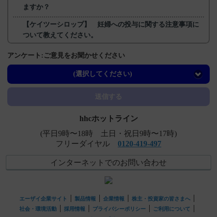
ますか？
【ケイツーシロップ】 妊婦への投与に関する注意事項に
ついて教えてください。
【ケイツーシロップ】 小児への投与に関する注意事項に
アンケート:ご意見をお聞かせください
ついて教えてください。
(選択してください)
【ケイツーシロップ】 半減期・Cmaxなど、血中濃度の推
移を教えてください。
送信する
hhcホットライン
(平日9時〜18時 土日・祝日9時〜17時)
フリーダイヤル
0120-419-497
インターネットでのお問い合わせ
エーザイ企業サイト
製品情報
企業情報
株主・投資家の皆さまへ
社会・環境活動
採用情報
プライバシーポリシー
ご利用について