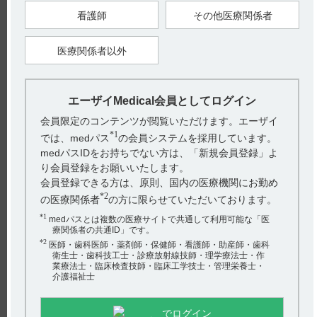
看護師
その他医療関係者
【引用】
1）ケイツーシロップ0.2％電子添文 2023年4月改訂（第2版）
有効期間
医療関係者以外
【更新年月】
2024年8月
エーザイMedical会員としてログイン
会員限定のコンテンツが閲覧いただけます。エーザイ
*1
では、medパス
の会員システムを採用しています。
medパスIDをお持ちでない方は、「新規会員登録」よ
り会員登録をお願いいたします。
電子添文には、「有効期間：3年」と記載があります。（引用
会員登録できる方は、原則、国内の医療機関にお勤め
1）
*2
の医療関係者
の方に限らせていただいております。
※お手元のエーザイ製品の製造番号から使用期限を検索できま
す。
*1
medパスとは複数の医療サイトで共通して利用可能な「医
療関係者の共通ID」です。
使用期限検索サイトはこちら
*2
医師・歯科医師・薬剤師・保健師・看護師・助産師・歯科
お探しの情報が見つからない場合やご不明な点は、hhcホット
衛生士・歯科技工士・診療放射線技師・理学療法士・作
ライン（0120-419-497）までお問い合わせ下さい。
業療法士・臨床検査技師・臨床工学技士・管理栄養士・
介護福祉士
【引用】
1）ケイツーシロップ0.2％電子添文 2023年4月改訂（第2版）
でログイン
有効期間