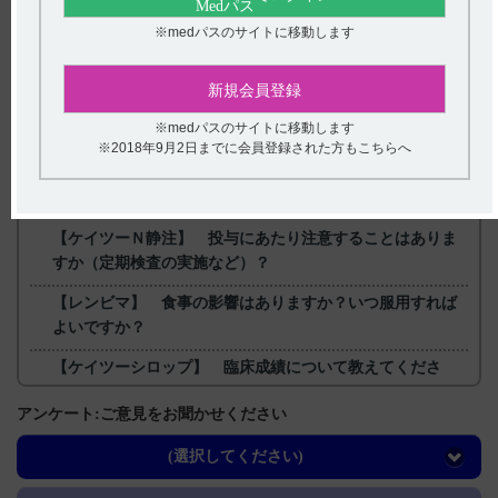
【更新年月】
※medパスのサイトに移動します
2024年8月
新規会員登録
戻る
※medパスのサイトに移動します
※2018年9月2日までに会員登録された方もこちらへ
関連するQ&A
【ケイツーＮ静注】 投与にあたり注意することはありま
すか（定期検査の実施など）？
【レンビマ】 食事の影響はありますか？いつ服用すれば
よいですか？
【ケイツーシロップ】 臨床成績について教えてくださ
い。
アンケート:ご意見をお聞かせください
【ケイツーシロップ】 作用機序について教えてくださ
い。
(選択してください)
【ユベラ】 包装について教えてください。