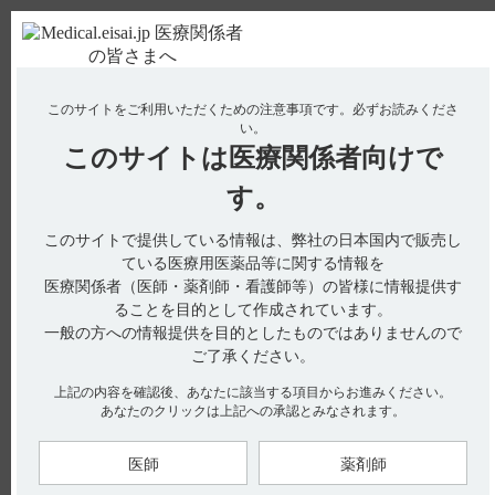
ＰＣ版
お電話はこちら
このサイトをご利用いただくための注意事項です。
必ずお読みくださ
使用期限検索
Drug Information
い。
このサイトは
医療関係者向けで
No : 2993
す。
【ケイツーシロップ】 使用期限は何年ですか？
電子添文には、「有効期間：3年」と記載があります。（引用
このサイトで提供している情報は、弊社の日本国内で販売し
1）
ている医療用医薬品等に関する情報を
医療関係者（医師・薬剤師・看護師等）の皆様に情報提供す
※お手元のエーザイ製品の製造番号から使用期限を検索できま
ることを目的として作成されています。
す。
一般の方への情報提供を目的としたものではありませんので
ご了承ください。
使用期限検索サイトはこちら
上記の内容を確認後、あなたに該当する項目からお進みください。
あなたのクリックは上記への承認とみなされます。
お探しの情報が見つからない場合やご不明な点は、hhcホット
ライン（0120-419-497）までお問い合わせ下さい。
医師
薬剤師