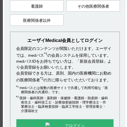
社会・環境活動
採用情報
プライバシーポリシー
ご利用について
【引用】
看護師
その他医療関係者
アクセシビリティ
1）ケイツーシロップ0.2％電子添文2023年4月改訂（第2版）
Copyright(C) 2017 Eisai Co., Ltd. All rights reserved.
9．特定の背景を有する患者に関する注意
医療関係者以外
2）ケイツーシロップ0.2％電子添文2023年4月改訂（第2版）
4．効能又は効果
HOME
エーザイMedical会員としてログイン
【更新年月】
pagetop
2024年2月
会員限定のコンテンツが閲覧いただけます。エーザイ
*1
では、medパス
の会員システムを採用しています。
medパスIDをお持ちでない方は、「新規会員登録」よ
り会員登録をお願いいたします。
カテゴリー：
会員登録できる方は、原則、国内の医療機関にお勤め
ケイツー
*2
の医療関係者
の方に限らせていただいております。
シロップ
*1
medパスとは複数の医療サイトで共通して利用可能な「医
療関係者の共通ID」です。
*2
医師・歯科医師・薬剤師・保健師・看護師・助産師・歯科
衛生士・歯科技工士・診療放射線技師・理学療法士・作
業療法士・臨床検査技師・臨床工学技士・管理栄養士・
電子添文には、妊婦への投与に関する注意事項は設定されてい
介護福祉士
ません。（引用1）
なお、ケイツーシロップの効能又は効果は以下の通りです。
（引用2）
でログイン