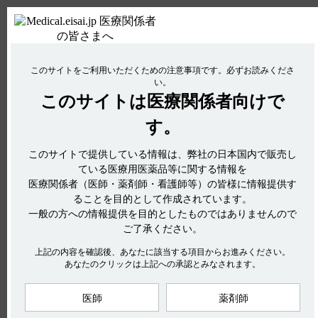
関連するQ&A
【インフリー】 その他の注意について教えてください。
【ギリアデル】 授乳婦への投与について教えてください。
ＰＣ版
お電話はこちら
【ケイツーＮ静注】 小児への投与に関する注意事項について教え
このサイトをご利用いただくための注意事項です。
必ずお読みくださ
使用期限検索
Drug Information
てください。
い。
【ケイツーシロップ】 授乳婦への投与に関する注意事項について
このサイトは
医療関係者向けで
No : 2972
教えてください。
【ケイツーシロップ】 妊婦への投与に関する注
す。
【ケイツーシロップ】 高齢者への投与に関する注意事項について
アンケート:ご意見をお聞かせください
教えてください。
意事項について教えてください。
このサイトで提供している情報は、弊社の日本国内で販売し
電子添文には、妊婦への投与に関する注意事項は設定されてい
ている医療用医薬品等に関する情報を
ません。（引用1）
医療関係者（医師・薬剤師・看護師等）の皆様に情報提供す
hhcホットライン
ることを目的として作成されています。
なお、ケイツーシロップの効能又は効果は以下の通りです。
(平日9時〜18時 土日・祝日9時〜17時)
一般の方への情報提供を目的としたものではありませんので
（引用2）
フリーダイヤル
0120-419-497
ご了承ください。
インターネットでのお問い合わせ
4．効能又は効果
上記の内容を確認後、あなたに該当する項目からお進みください。
あなたのクリックは上記への承認とみなされます。
○新生児出血症及び新生児低プロトロンビン血症の治療
○新生児・乳児ビタミンK欠乏性出血症の予防
医師
薬剤師
エーザイ企業サイト
製品情報
企業情報
株主・投資家の皆さまへ