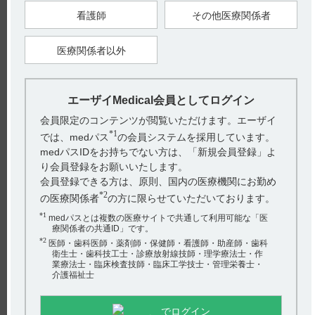
【引用】
看護師
その他医療関係者
1）フェロミア錠50mg･顆粒8.3％電子添文 2023年7月改訂（第1
版） 8．重要な基本的注意
医療関係者以外
【更新年月】
2024年7月
エーザイMedical会員としてログイン
戻る
会員限定のコンテンツが閲覧いただけます。エーザイ
*1
では、medパス
の会員システムを採用しています。
medパスIDをお持ちでない方は、「新規会員登録」よ
関連するQ&A
り会員登録をお願いいたします。
会員登録できる方は、原則、国内の医療機関にお勤め
【コアテック】 承認条件（使用成績調査やRMPなど）は
*2
の医療関係者
の方に限らせていただいております。
ありますか？
*1
medパスとは複数の医療サイトで共通して利用可能な「医
【ニトロール・Rカプセル】 禁忌及び特定の背景を有する
療関係者の共通ID」です。
*2
患者に関する注意事項について教えてください。
医師・歯科医師・薬剤師・保健師・看護師・助産師・歯科
衛生士・歯科技工士・診療放射線技師・理学療法士・作
業療法士・臨床検査技師・臨床工学技士・管理栄養士・
【チョコラA・筋注】 用法及び用量について教えてくださ
介護福祉士
い。
アンケート:ご意見をお聞かせください
【メチコバール・注射】 投薬期間に制限はありますか？
でログイン