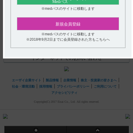
(選択してください)
【エクフィナ】 どのように保存したら良いですか？／保
※medパスのサイトに移動します
管方法と注意点を教えてください。
送信する
新規会員登録
hhcホットライン
※medパスのサイトに移動します
※2018年9月2日までに会員登録された方もこちらへ
(平日9時〜18時 土日・祝日9時〜17時)
フリーダイヤル
0120-419-497
インターネットでのお問い合わせ
エーザイ企業サイト
製品情報
企業情報
株主・投資家の皆さまへ
社会・環境活動
採用情報
プライバシーポリシー
ご利用について
アクセシビリティ
Copyright(C) 2017 Eisai Co., Ltd. All rights reserved.