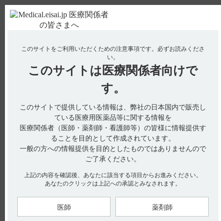
ＰＣ版
お電話はこちら
このサイトをご利用いただくための注意事項です。
必ずお読みくださ
使用期限検索
Drug Information
い。
このサイトは
医療関係者向けで
No : 294
【フェロミア】 定期検査の実施など重要な基本
す。
的注意を教えてください。
このサイトで提供している情報は、弊社の日本国内で販売し
【フェロミア】
ている医療用医薬品等に関する情報を
医療関係者（医師・薬剤師・看護師等）の皆様に情報提供す
定期検査の実施など重要な基本的注意を教えてください。
ることを目的として作成されています。
一般の方への情報提供を目的としたものではありませんので
ご了承ください。
電子添文には重要な基本的注意について以下の記載がありま
上記の内容を確認後、あなたに該当する項目からお進みください。
す。
あなたのクリックは上記への承認とみなされます。
8．重要な基本的注意（引用1）
8．1 本剤投与中は、適宜血液検査を実施し、過量投与になら
医師
薬剤師
ないよう注意する。