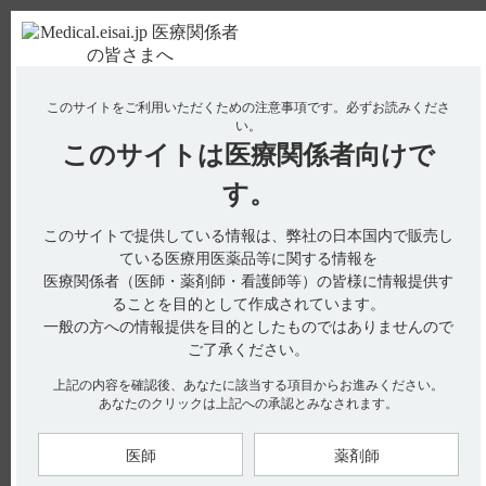
ＰＣ版
お電話はこちら
このサイトをご利用いただくための注意事項です。
必ずお読みくださ
使用期限検索
Drug Information
い。
このサイトは
医療関係者向けで
No : 2864
【アクトネル錠75mg】 用法及び用量や服薬時の
す。
注意事項について教えてください。
このサイトで提供している情報は、弊社の日本国内で販売し
ている医療用医薬品等に関する情報を
医療関係者（医師・薬剤師・看護師等）の皆様に情報提供す
電子添文には、用法及び用量、用法及び用量に関連する注意に
ることを目的として作成されています。
関する以下の記載があります。
一般の方への情報提供を目的としたものではありませんので
6. 用法及び用量（引用1）
ご了承ください。
通常、成人にはリセドロン酸ナトリウムとして75mgを月1回、
起床時に十分量（約180mL）の水とともに経口投与する。
上記の内容を確認後、あなたに該当する項目からお進みください。
なお、服用後少なくとも30分は横にならず、水以外の飲食並び
に他の薬剤の経口摂取も避けること。
あなたのクリックは上記への承認とみなされます。
7．用法及び用量に関連する注意（引用2）
投与にあたっては次の点を患者に指導すること。
医師
薬剤師
・水以外の飲料（Ca、Mg等の含量の特に高いミネラルウォー
ターを含む）や食物あるいは他の薬剤と同時に服用すると、本