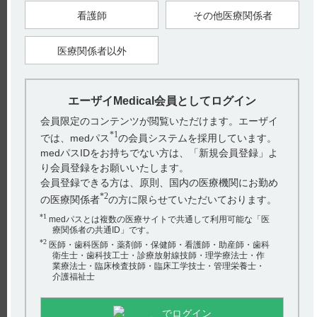
剤の吸収を妨げることがあるので、起床後、最初の飲食前に服
看護師
その他医療関係者
用し、かつ服用後少なくとも30分は水以外の飲食を避ける。
・食道炎や食道潰瘍が報告されているので、立位あるいは坐位
で、十分量（約180mL）の水とともに服用し、服用後30分は横
たわらない。
医療関係者以外
・就寝時又は起床前に服用しない。
・口腔咽頭刺激の可能性があるので噛まずに、なめずに服用す
る。
・食道疾患の症状（嚥下困難又は嚥下痛、胸骨後部の痛み、高
度の持続する胸やけ等）があらわれた場合には主治医に連絡す
エーザイMedical会員としてログイン
る。
・本剤は月1回服用する薬剤であり、原則として毎月同じ日に
会員限定のコンテンツが閲覧いただけます。エーザイ
服用すること。また、本剤の服用を忘れた場合は、翌日に1錠
*1
服用し、その後はあらかじめ定めた日に服用すること。
では、medパス
の会員システムを採用しています。
medパスIDをお持ちでない方は、「新規会員登録」よ
り会員登録をお願いいたします。
【引用】
会員登録できる方は、原則、国内の医療機関にお勤め
1）アクトネル錠75mg電子添文 2025年3月改訂（第5版） 6．用
法及び用量
*2
の医療関係者
の方に限らせていただいております。
2）アクトネル錠75mg電子添文 2025年3月改訂（第5版） 7．用
法及び用量に関連する注意
*1
medパスとは複数の医療サイトで共通して利用可能な「医
療関係者の共通ID」です。
【更新年月】
2025年5月
*2
医師・歯科医師・薬剤師・保健師・看護師・助産師・歯科
衛生士・歯科技工士・診療放射線技師・理学療法士・作
業療法士・臨床検査技師・臨床工学技士・管理栄養士・
戻る
介護福祉士
でログイン