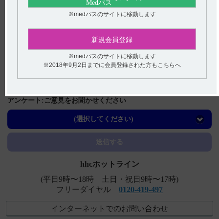
関連するQ&A
※medパスのサイトに移動します
【アクトネル錠17.5mg】 副作用について教えてくださ
い。
新規会員登録
【アクトネル錠75mg】 臨床成績について教えてくださ
※medパスのサイトに移動します
い。
※2018年9月2日までに会員登録された方もこちらへ
【アクトネル錠17.5mg】 半減期・Cmaxなど、薬物動態に
ついて教えてください。
アンケート:ご意見をお聞かせください
【フィコンパ錠・細粒】 半減期・最高血漿中濃度などの
薬物動態パラメータについて教えてください。
(選択してください)
【アクトネル】 保管方法について教えてください。
送信する
hhcホットライン
(平日9時〜18時 土日・祝日9時〜17時)
フリーダイヤル
0120-419-497
インターネットでのお問い合わせ