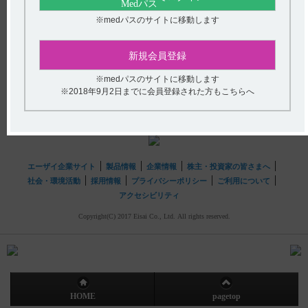
【ハラヴェン】 使用期限は何年ですか？
※medパスのサイトに移動します
送信する
hhcホットライン
新規会員登録
(平日9時〜18時 土日・祝日9時〜17時)
※medパスのサイトに移動します
フリーダイヤル
0120-419-497
※2018年9月2日までに会員登録された方もこちらへ
インターネットでのお問い合わせ
エーザイ企業サイト
製品情報
企業情報
株主・投資家の皆さまへ
社会・環境活動
採用情報
プライバシーポリシー
ご利用について
アクセシビリティ
Copyright(C) 2017 Eisai Co., Ltd. All rights reserved.
HOME
pagetop