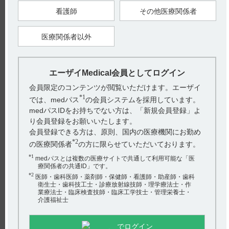
【引用】
看護師
その他医療関係者
1）ハラヴェン静注1mg電子添文 2022年1月改訂（第1版）
【更新年月】
医療関係者以外
2025年2月
戻る
エーザイMedical会員としてログイン
会員限定のコンテンツが閲覧いただけます。エーザイ
*1
では、medパス
の会員システムを採用しています。
関連するQ&A
medパスIDをお持ちでない方は、「新規会員登録」よ
り会員登録をお願いいたします。
【コスパノン】 禁忌とその設定理由について教えてくだ
会員登録できる方は、原則、国内の医療機関にお勤め
さい。
*2
の医療関係者
の方に限らせていただいております。
【ハラヴェン】 感染症の副作用について教えてくださ
*1
medパスとは複数の医療サイトで共通して利用可能な「医
い。
療関係者の共通ID」です。
*2
医師・歯科医師・薬剤師・保健師・看護師・助産師・歯科
【ハラヴェン】 組成や製剤の性状について教えてくださ
衛生士・歯科技工士・診療放射線技師・理学療法士・作
い。
業療法士・臨床検査技師・臨床工学技士・管理栄養士・
介護福祉士
アンケート:ご意見をお聞かせください
【ハラヴェン】 高齢者に投与できますか。用量調節が必
要ですか。
(選択してください)
でログイン