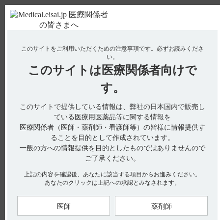
ＰＣ版
お電話はこちら
このサイトをご利用いただくための注意事項です。
必ずお読みくださ
使用期限検索
Drug Information
い。
このサイトは
医療関係者向けで
No : 2842
【ハラヴェン】 過量投与時の対処法について教
す。
えてください。
このサイトで提供している情報は、弊社の日本国内で販売し
【ハラヴェン】
ている医療用医薬品等に関する情報を
医療関係者（医師・薬剤師・看護師等）の皆様に情報提供す
過量投与時の対処法について教えてください。
ることを目的として作成されています。
一般の方への情報提供を目的としたものではありませんので
ご了承ください。
電子添文には、過量投与は設定されていません。（引用1）
上記の内容を確認後、あなたに該当する項目からお進みください。
過量投与が行われた場合には、観察を十分に行い、異常が認め
あなたのクリックは上記への承認とみなされます。
られた場合には、対症療法等の適切な処置を行ってください。
●ハラヴェンの適正使用情報は、下記サイトでも提供します。
医師
薬剤師
medical.eisai.jp/products/HAL_V1/index.html