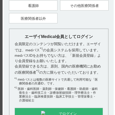
AST、ALTの増加等を伴う肝機能障害、黄疸があらわれること
看護師
その他医療関係者
がある。また、肝機能については、臨床試験において、
AST、ALT増加の発現率が高かったことから、異常が認められ
た場合には、投与継続の可否を検討するとともに、特に目安と
して100IU以上に増加した場合は投与を中止すること。
医療関係者以外
11.1.2汎血球減少症（0.1％）、無顆粒球症（頻度不明）、白血
球減少（0.1％）
異常が認められた場合には、投与継続の可否を検討するととも
に、適切な処置を行うこと。なお、赤血球減少、白血球減少、
血小板減少等の血液障害が認められた場合は、必要に応じ本剤
エーザイMedical会員としてログイン
の投与を中止又は休薬し、適切な処置を行うこと。
11.1.3消化性潰瘍（0.7％）
会員限定のコンテンツが閲覧いただけます。エーザイ
シクロオキシゲナーゼ阻害作用によると考えられる消化性潰瘍
があらわれることがあるので、下血等の消化器症状があらわれ
*1
では、medパス
の会員システムを採用しています。
た場合には投与を中止し、適切な処置を行うこと。
medパスIDをお持ちでない方は、「新規会員登録」よ
11.1.4間質性肺炎（0.3％）
発熱、咳嗽、呼吸困難等の症状に注意し、異常が認められた場
り会員登録をお願いいたします。
合には速やかに胸部X線検査等やKL-6、CRP等の臨床検査値を
会員登録できる方は、原則、国内の医療機関にお勤め
確認し、投与を中止するとともに、ニューモシスティス肺炎と
の鑑別診断（β-Dグルカンの測定等）を考慮に入れ、副腎皮質
*2
の医療関係者
の方に限らせていただいております。
ホルモン剤の投与等の適切な処置を行うこと。
11.1.5感染症（0.2％）
*1
medパスとは複数の医療サイトで共通して利用可能な「医
敗血症、膿胸等の感染症があらわれることがある。
療関係者の共通ID」です。
11.2その他の副作用
*2
医師・歯科医師・薬剤師・保健師・看護師・助産師・歯科
衛生士・歯科技工士・診療放射線技師・理学療法士・作
業療法士・臨床検査技師・臨床工学技士・管理栄養士・
介護福祉士
【引用】
1)ケアラム錠25mg電子添文2022年8月改訂（第1版） 11.副作用
でログイン