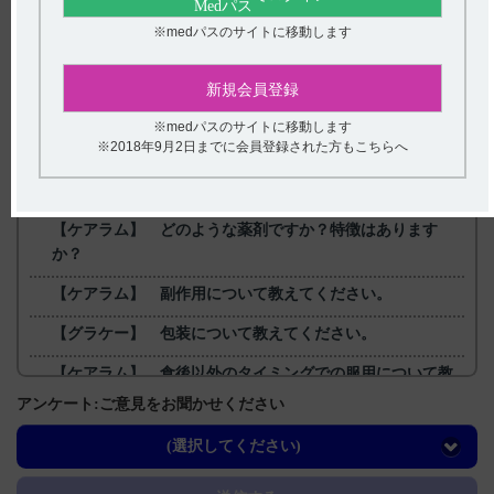
【更新年月】
※medパスのサイトに移動します
2024年9月
新規会員登録
戻る
※medパスのサイトに移動します
※2018年9月2日までに会員登録された方もこちらへ
関連するQ&A
【ケアラム】 どのような薬剤ですか？特徴はあります
か？
【ケアラム】 副作用について教えてください。
【グラケー】 包装について教えてください。
【ケアラム】 食後以外のタイミングでの服用について教
えてください。
アンケート:ご意見をお聞かせください
【エクフィナ】 血中濃度はどのくらいの期間で定常状態
(選択してください)
になりますか？