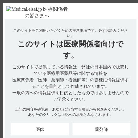
ＰＣ版
お電話はこちら
このサイトをご利用いただくための注意事項です。
必ずお読みくださ
使用期限検索
Drug Information
い。
このサイトは
医療関係者向けで
No : 2807
す。
【ケアラム】 副作用について教えてください。
【ケアラム】
このサイトで提供している情報は、弊社の日本国内で販売し
ている医療用医薬品等に関する情報を
副作用について教えてください。
医療関係者（医師・薬剤師・看護師等）の皆様に情報提供す
ることを目的として作成されています。
一般の方への情報提供を目的としたものではありませんので
ご了承ください。
電子添文には、副作用について以下の記載があります。
上記の内容を確認後、あなたに該当する項目からお進みください。
あなたのクリックは上記への承認とみなされます。
11.副作用（引用1）
次の副作用があらわれることがあるので、観察を十分に行い、
異常が認められた場合には投与を中止するなど適切な処置を行
うこと。
医師
薬剤師
11.1 重大な副作用
11.1.1 肝機能障害（0.5％）、黄疸（0.1％）