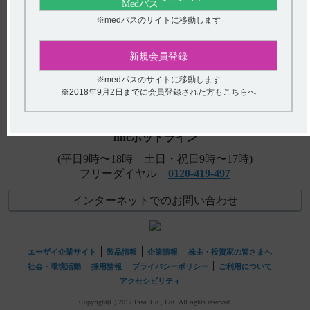
【アプニション】 取り扱い上の注意として、保存時に注
※medパスのサイトに移動します
意することを教えてください。
アンケート:ご意見をお聞かせください
新規会員登録
【イノベロン】 服用にあたり注意することはありますか
（定期検査の実施など）？
(選択してください)
※medパスのサイトに移動します
※2018年9月2日までに会員登録された方もこちらへ
【アプニション】 投与時や調製時などで、注意すること
送信する
はありますか？
hhcホットライン
(平日9時〜18時 土日・祝日9時〜17時)
フリーダイヤル
0120-419-497
インターネットでのお問い合わせ
エーザイ企業サイト
製品情報
企業情報
株主・投資家の皆さまへ
社会・環境活動
採用情報
プライバシーポリシー
ご利用について
アクセシビリティ
Copyright(C) 2017 Eisai Co., Ltd. All rights reserved.