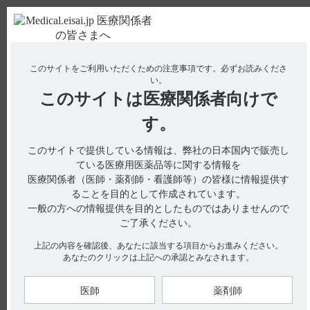
ＰＣ版
お電話はこちら
このサイトをご利用いただくための注意事項です。
必ずお読みくださ
使用期限検索
Drug Information
い。
このサイトは
医療関係者向けで
No : 275
【アプニション】 臨床成績について教えてくだ
す。
さい。
このサイトで提供している情報は、弊社の日本国内で販売し
ている医療用医薬品等に関する情報を
医療関係者（医師・薬剤師・看護師等）の皆様に情報提供す
電子添文の17．臨床成績には、以下の記載があります。
ることを目的として作成されています。
■特定使用成績調査
一般の方への情報提供を目的としたものではありませんので
早産、低出生体重児における原発性無呼吸に対して行われた使
ご了承ください。
用実態下における安全性及び有効性に関する調査（調査期間：
2004年11月1日～2005年12月31日）の結果、有効率は
94.8％（73／77例）であった。
上記の内容を確認後、あなたに該当する項目からお進みください。
有効性評価にあたっては、本剤を投与している期間中、機械的
あなたのクリックは上記への承認とみなされます。
人工換気又はドキサプラム塩酸塩水和物を必要とせずに症状を
コントロールできたか否かで判定し、機械的人工換気と併用し
て本剤の投与を開始した場合には機械的人工換気の中止または
医師
薬剤師
終了後の経過から有効性を判定した。ただし、本剤開始時から
終了時まで機械的人工換気を併用した場合は判定不能とし、有