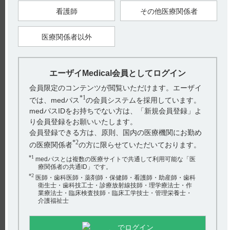
効性解析対象症例から除外した。
また、安全性解析対象症例118症例中、6例（5.1％）に7件の副
看護師
その他医療関係者
作用が認められた。その内訳は、新生児嘔吐2件（1.7％）、頻
脈2件（1.7％）、腹部膨満1件（0.8％）、嘔吐1件（0.8％）、
新生児低ナトリウム血症1件（0.8％）であった。（引用1、2）
医療関係者以外
【引用】
1）アプニション静注15mg電子添文 2021年1月改訂（第1版）
17．臨床成績 17．2製造販売後調査等 17．2．1特定使用成績調
査
エーザイMedical会員としてログイン
2）板橋家頭夫：周産期医学, 2007； 37（8）：1054-1061 ［N-
2517］
会員限定のコンテンツが閲覧いただけます。エーザイ
*1
では、medパス
の会員システムを採用しています。
【更新年月】
2022年3月
medパスIDをお持ちでない方は、「新規会員登録」よ
り会員登録をお願いいたします。
戻る
会員登録できる方は、原則、国内の医療機関にお勤め
*2
の医療関係者
の方に限らせていただいております。
*1
medパスとは複数の医療サイトで共通して利用可能な「医
療関係者の共通ID」です。
関連するQ&A
*2
医師・歯科医師・薬剤師・保健師・看護師・助産師・歯科
【イノベロン】 禁忌とその設定理由について教えてくだ
衛生士・歯科技工士・診療放射線技師・理学療法士・作
業療法士・臨床検査技師・臨床工学技士・管理栄養士・
さい。
介護福祉士
【アプニション】 分布、代謝及び排泄など薬物動態につ
いて教えてください。
でログイン