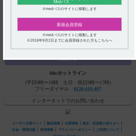
【アプニション】 腎機能障害の患者様に関する注意事項
※medパスのサイトに移動します
について教えてください。
【アプニション】 効能又は効果を教えてください。
新規会員登録
【アプニション】 禁忌とその設定理由について教えてく
アンケート:ご意見をお聞かせください
※medパスのサイトに移動します
ださい。
※2018年9月2日までに会員登録された方もこちらへ
(選択してください)
【アプニション】 半減期・Cmaxなど、血中濃度の推移を
教えてください。
送信する
hhcホットライン
(平日9時〜18時 土日・祝日9時〜17時)
フリーダイヤル
0120-419-497
インターネットでのお問い合わせ
エーザイ企業サイト
製品情報
企業情報
株主・投資家の皆さまへ
社会・環境活動
採用情報
プライバシーポリシー
ご利用について