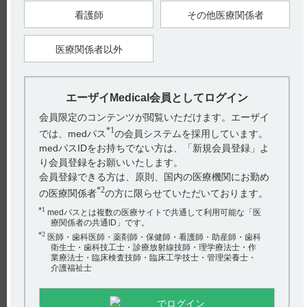
（本剤は保存剤を含有していない。）（引用2）
看護師
その他医療関係者
■取扱い上の注意
本剤は、窒素ガスにて置換充?を行っているが、裸のアンプル
のまま保管すると、溶液中の溶存酸素により光や温度の影響を
受けて褐変現象を起こすおそれがあるので注意すること。（引
医療関係者以外
用3）
【引用】
1）アプニション静注15mg電子添文 2021年1月改訂（第1版）
エーザイMedical会員としてログイン
14．適用上の注意 14．1薬剤調製時の注意
2）アプニション静注15mg電子添文 2021年1月改訂（第1版）
会員限定のコンテンツが閲覧いただけます。エーザイ
14．適用上の注意 14．2薬剤投与時の注意
*1
では、medパス
の会員システムを採用しています。
3）アプニション静注15mg電子添文 2021年1月改訂（第1版）
20．取扱い上の注意 20．2
medパスIDをお持ちでない方は、「新規会員登録」よ
り会員登録をお願いいたします。
【更新年月】
2022年3月
会員登録できる方は、原則、国内の医療機関にお勤め
*2
の医療関係者
の方に限らせていただいております。
戻る
*1
medパスとは複数の医療サイトで共通して利用可能な「医
療関係者の共通ID」です。
*2
医師・歯科医師・薬剤師・保健師・看護師・助産師・歯科
衛生士・歯科技工士・診療放射線技師・理学療法士・作
関連するQ&A
業療法士・臨床検査技師・臨床工学技士・管理栄養士・
介護福祉士
【アプニション】 肝機能障害の患者様に関する注意事項
について教えてください。
でログイン