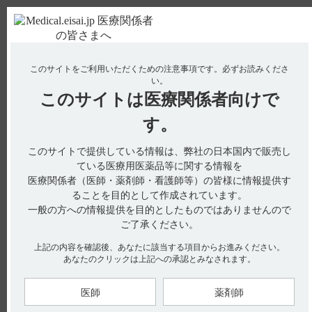
ＰＣ版
お電話はこちら
このサイトをご利用いただくための注意事項です。
必ずお読みくださ
使用期限検索
Drug Information
い。
このサイトは
医療関係者向けで
No : 271
【アプニション】 投与時や調製時などで、注意
す。
することはありますか？
このサイトで提供している情報は、弊社の日本国内で販売し
ている医療用医薬品等に関する情報を
医療関係者（医師・薬剤師・看護師等）の皆様に情報提供す
電子添文には、投与時や調製時の注意に関する以下の記載があ
ることを目的として作成されています。
ります。
一般の方への情報提供を目的としたものではありませんので
■適用上の注意
ご了承ください。
（1）薬剤調製時の注意
本剤は緩衝性が強く、他剤を本剤のpH域に近づける性質があ
る。したがって、アルカリ性で不安定な薬剤や酸性の薬剤等と
上記の内容を確認後、あなたに該当する項目からお進みください。
は変化を生ずる場合があるので配合には注意すること。（引用
あなたのクリックは上記への承認とみなされます。
1）
（2）薬剤投与時の注意
医師
薬剤師
開封後はできるだけ速やかに使用すること。また、一部を使用
した残液は、細菌汚染のおそれがあるので使用しないこと。