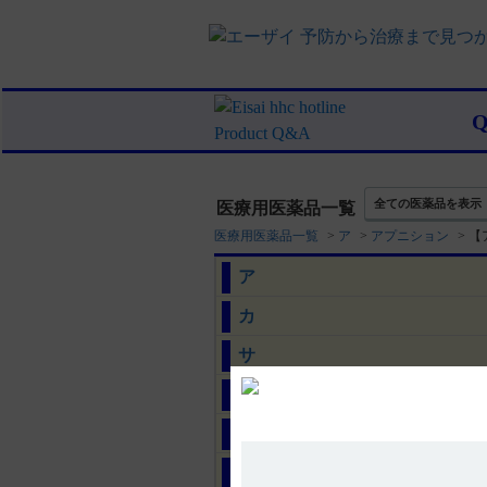
全ての医薬品を表示
医療用医薬品一覧
医療用医薬品一覧
>
ア
>
アプニション
>
【
ア
カ
サ
タ
ナ
ハ