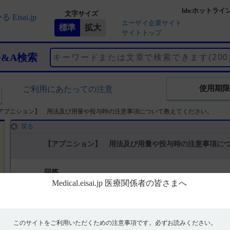
hhcホットライ
文字サイズ
エーザイ企業サイト
サイトトップ
Q&A検索
使用期限
ご利用にあたっての注意
アプニション】 用法及び用量や投与時の注意事項について教えてください。
戻る
【アプニション】 用法及び用量や投与時の注意事項に
回答
電子添文には、用法及び用量に関する以下の記載があります。
■用法及び用量
このサイトをご利用いただくための注意事項です。
必ずお読みください。
アミノフィリン水和物として、初回投与量を4～6mg／kg（本剤0.8～1.