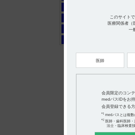
マ
このサイトで
ヤ
医療関係者（
ラ
一
ワ
医師
会員限定のコンテ
medパスIDを
会員登録できる
*1
medパスとは複
*2
医師・歯科医師・
法士・臨床検査