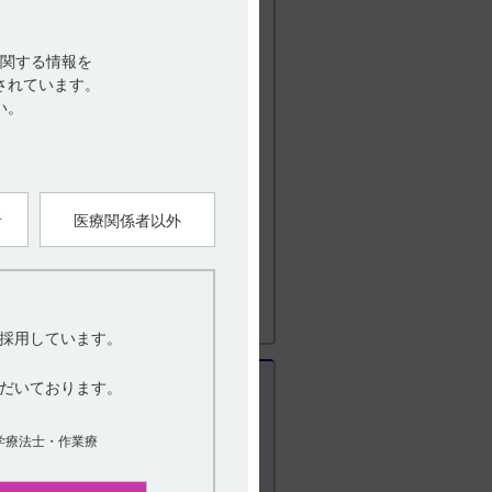
脈内注射する。なお、臨床症状、血中濃度に
関する情報を
されています。
を超えないよう注意すること。また、血中
い。
療法への切り替えを考慮すること。（引
法及び用量
者
医療関係者以外
用法及び用量に関連する注意
採用しています。
だいております。
学療法士・作業療