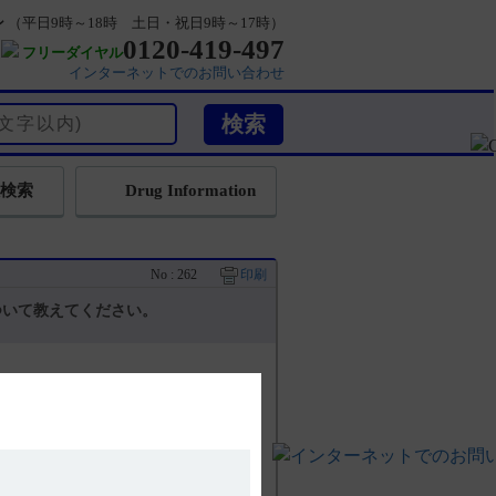
ン
（平日9時～18時 土日・祝日9時～17時）
0120-419-497
フリーダイヤル
インターネットでのお問い合わせ
検索
Drug Information
No : 262
印刷
ついて教えてください。
2mL／kg）、維持投与量2～6mg／kg／