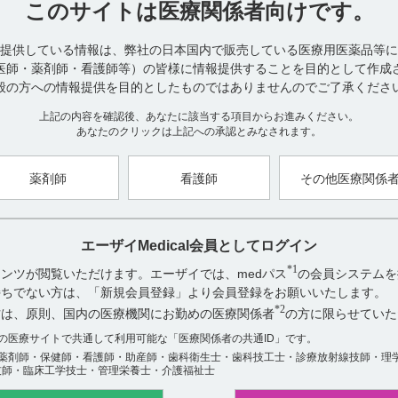
このサイトは
日（本剤0.4～1.2mL／kg／日）を1日2～3回に分けて、緩徐に静
医療関係者向けです。
応じて適宜増減する。（引用1）
提供している情報は、弊社の日本国内で販売している医療用医薬品等に
■用法及び用量に関連する注意
医師・薬剤師・看護師等）の皆様に情報提供することを目的として作成
適宜増減の際にはテオフィリン有効血中濃度の上限である15μg／mL
般の方への情報提供を目的としたものではありませんのでご了承くださ
濃度の上限付近でも治療に反応しない場合は、投与を中止し、他の治
用2）
上記の内容を確認後、あなたに該当する項目からお進みください。
あなたのクリックは上記への承認とみなされます。
【引用】
1）アプニション静注15mg電子添文 2021年1月改訂（第1版） 6．用
薬剤師
看護師
その他医療関係
2）アプニション静注15mg電子添文 2021年1月改訂（第1版） 7．
【更新年月】
2022年3月
エーザイMedical会員としてログイン
*1
ンツが閲覧いただけます。エーザイでは、medパス
の会員システムを
お持ちでない方は、「新規会員登録」より会員登録をお願いいたします。
*2
アンケート:ご意見をお聞かせください
方は、原則、国内の医療機関にお勤めの医療関係者
の方に限らせていた
数の医療サイトで共通して利用可能な「医療関係者の共通ID」です。
役に立った
薬剤師・保健師・看護師・助産師・歯科衛生士・歯科技工士・診療放射線技師・理
役に立たなかった
技師・臨床工学技士・管理栄養士・介護福祉士