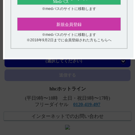
【スピロピタン】 飲み忘れた場合の対応について教えて
ください。
※medパスのサイトに移動します
【ケイツーカプセル】 飲み忘れた場合の対応について教
新規会員登録
えてください。
※medパスのサイトに移動します
【エラスチーム】 どのような薬剤ですか？特徴はありま
※2018年9月2日までに会員登録された方もこちらへ
すか？
アンケート:ご意見をお聞かせください
【スピロピタン】 食事の影響について教えてください。
(選択してください)
【スピロピタン】 重要な基本的注意について教えてくだ
さい。
送信する
hhcホットライン
(平日9時〜18時 土日・祝日9時〜17時)
フリーダイヤル
0120-419-497
インターネットでのお問い合わせ