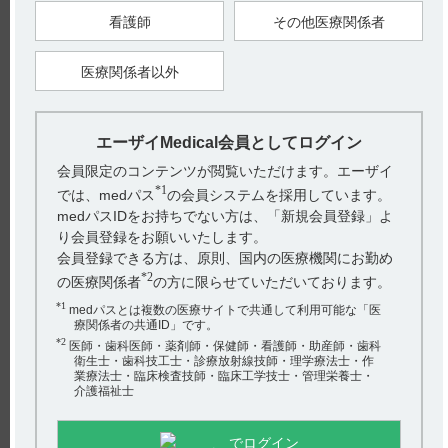
ましい。
看護師
その他医療関係者
他のブチロフェノン系化合物による動物実験で胎児吸収、流産
等の胎児毒性が報告されている。妊娠後期に抗精神病薬が投与
されている場合、新生児に哺乳障害、傾眠、呼吸障害、振戦、
筋緊張低下、易刺激性等の離脱症状や錐体外路症状があらわれ
医療関係者以外
たとの報告がある。
9.6 授乳婦（引用2）
授乳しないことが望ましい。
他のブチロフェノン系化合物でヒト母乳中への移行が報告され
エーザイMedical会員としてログイン
ている。
会員限定のコンテンツが閲覧いただけます。エーザイ
*1
では、medパス
の会員システムを採用しています。
【引用】
1）スピロピタン錠0.25mg･1mg電子添文2024年10月改訂（第4
medパスIDをお持ちでない方は、「新規会員登録」よ
版） 9．特定の背景を有する患者に関する注意 9.5 妊婦
り会員登録をお願いいたします。
2）スピロピタン錠0.25mg･1mg電子添文 2024年10月改訂（第4
版） 9．特定の背景を有する患者に関する注意 9.6 授乳婦
会員登録できる方は、原則、国内の医療機関にお勤め
*2
【更新年月】
の医療関係者
の方に限らせていただいております。
2025年1月
*1
medパスとは複数の医療サイトで共通して利用可能な「医
療関係者の共通ID」です。
*2
医師・歯科医師・薬剤師・保健師・看護師・助産師・歯科
戻る
衛生士・歯科技工士・診療放射線技師・理学療法士・作
業療法士・臨床検査技師・臨床工学技士・管理栄養士・
介護福祉士
関連するQ&A
でログイン