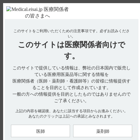
ＰＣ版
お電話はこちら
このサイトをご利用いただくための注意事項です。
必ずお読みくださ
使用期限検索
Drug Information
い。
このサイトは
医療関係者向けで
No : 2592
【スピロピタン】 妊婦又は授乳婦への投与に関
す。
する注意事項について教えてください。
このサイトで提供している情報は、弊社の日本国内で販売し
【スピロピタン】
ている医療用医薬品等に関する情報を
医療関係者（医師・薬剤師・看護師等）の皆様に情報提供す
妊婦又は授乳婦への投与に関する注意事項について教えてくだ
ることを目的として作成されています。
さい。
一般の方への情報提供を目的としたものではありませんので
ご了承ください。
上記の内容を確認後、あなたに該当する項目からお進みください。
あなたのクリックは上記への承認とみなされます。
電子添文には、妊婦又は授乳婦への注意として以下の記載があ
ります。
9.特定の背景を有する患者に関する注意
医師
薬剤師
9.5 妊婦（引用1）
妊婦、妊娠している可能性のある女性には投与しないことが望