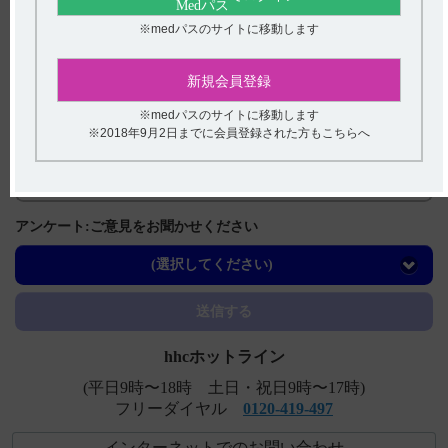
※medパスのサイトに移動します
関連するQ&A
【テオロング】 食事の影響について教えてください。
新規会員登録
【ジプロフィリン】 禁忌及び特定の背景を有する患者に
※medパスのサイトに移動します
関する注意事項について教えてください。
※2018年9月2日までに会員登録された方もこちらへ
【ジプロフィリン】 妊婦への投与に関する注意事項につ
いて教えてください。
【ジプロフィリン】 小児への投与に関する注意事項につ
アンケート:ご意見をお聞かせください
いて教えてください。
(選択してください)
【ネオフィリン・注・注PL・注点滴用バッグ】 効能又は
効果について教えてください。
送信する
hhcホットライン
(平日9時〜18時 土日・祝日9時〜17時)
フリーダイヤル
0120-419-497
インターネットでのお問い合わせ