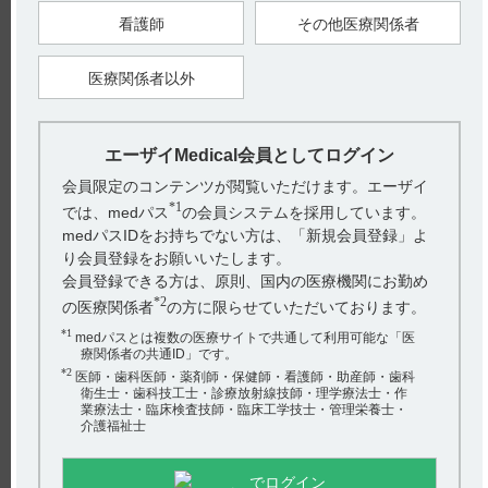
＜参考＞外国人のデータ
授乳婦20名にジプロフィリン8mg／kgを筋肉内投与したとこ
看護師
その他医療関係者
ろ、乳汁／血清 濃度比は2.08±0.52（Mean±S.D.）であった。
（引用2、3）
医療関係者以外
なお、本剤の用法及び用量は以下の通りです。（引用4）
ジプロフィリンとして、通常成人1回300～600mg（1～2管）を
皮下、筋肉内または静脈内注射する。
なお、年齢、症状により適宜増減する。
エーザイMedical会員としてログイン
会員限定のコンテンツが閲覧いただけます。エーザイ
【引用】
1）ジプロフィリン注300mgインタビューフォーム 2021年6月改
*1
では、medパス
の会員システムを採用しています。
訂（改訂第6版） VIII．安全性（使用上の注意等）に関する項
medパスIDをお持ちでない方は、「新規会員登録」よ
目 6．特定の背景を有する患者に関する注意 （6）授乳婦
2）ジプロフィリン注300mgインタビューフォーム 2021年6月改
り会員登録をお願いいたします。
訂（改訂第6版） VII．薬物動態に関する項目 5．分布 （3）乳
会員登録できる方は、原則、国内の医療機関にお勤め
汁への移行性
3）Jarboe, C. H. et al.：J. Clin. Pharmacol., 21（10）, p405-­410,
*2
の医療関係者
の方に限らせていただいております。
（1981） ［DIP-0022］
4）ジプロフィリン注300mg電子添文 2021年3月改訂（第1版）
*1
medパスとは複数の医療サイトで共通して利用可能な「医
6．用法及び用量
療関係者の共通ID」です。
【更新年月】
*2
医師・歯科医師・薬剤師・保健師・看護師・助産師・歯科
2023年2月
衛生士・歯科技工士・診療放射線技師・理学療法士・作
業療法士・臨床検査技師・臨床工学技士・管理栄養士・
介護福祉士
戻る
でログイン