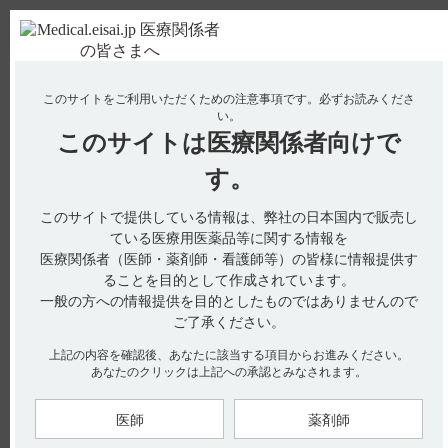
ＰＣ版
お電話はこちら
このサイトをご利用いただくための注意事項です。
必ずお読みくださ
使用期限検索
Drug Information
い。
このサイトは
医療関係者向けで
No : 2559
【ジプロフィリン】 授乳婦への投与に関する注
す。
意事項について教えてください。
このサイトで提供している情報は、弊社の日本国内で販売し
【ジプロフィリン】
ている医療用医薬品等に関する情報を
医療関係者（医師・薬剤師・看護師等）の皆様に情報提供す
授乳婦への投与に関する注意事項について教えてください。
ることを目的として作成されています。
一般の方への情報提供を目的としたものではありませんので
ご了承ください。
電子添文には、授乳婦への投与に関する注意事項は設定されて
上記の内容を確認後、あなたに該当する項目からお進みください。
いません。
あなたのクリックは上記への承認とみなされます。
また、インタビューフォームにおきましても設定されていませ
ん。（引用1）
医師
薬剤師
【関連情報】
■乳汁への移行性