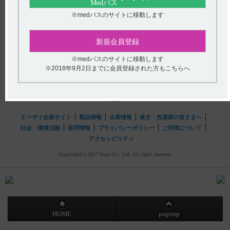
送信する
※medパスのサイトに移動します
hhcホットライン
新規会員登録
(平日9時〜18時 土日・祝日9時〜17時)
フリーダイヤル
0120-419-497
※medパスのサイトに移動します
※2018年9月2日までに会員登録された方もこちらへ
インターネットでのお問い合わせ
エーザイ企業サイト
製品情報
企業情報
株主・投資家の皆さまへ
社会・環境活動
採用情報
プライバシーポリシー
ご利用について
アクセシビリティ
Copyright(C) 2017 Eisai Co., Ltd. All rights reserved.
HOME
pagetop