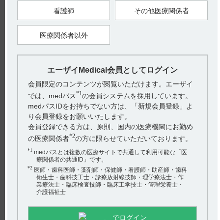
1）ジプロフィリン注300mg電子添文 2021年3月改訂（第1版）
4．効能又は効果
看護師
その他医療関係者
【更新年月】
2023年2月
医療関係者以外
戻る
エーザイMedical会員としてログイン
会員限定のコンテンツが閲覧いただけます。エーザイ
関連するQ&A
*1
では、medパス
の会員システムを採用しています。
medパスIDをお持ちでない方は、「新規会員登録」よ
【ジプロフィリン】 作用機序について教えてください。
り会員登録をお願いいたします。
会員登録できる方は、原則、国内の医療機関にお勤め
【ジプロフィリン】 使用期限は何年ですか？
*2
の医療関係者
の方に限らせていただいております。
【ネオフィリン・注・注PL・注点滴用バッグ】 過量投与
*1
medパスとは複数の医療サイトで共通して利用可能な「医
時の対処法について教えてください。
療関係者の共通ID」です。
*2
医師・歯科医師・薬剤師・保健師・看護師・助産師・歯科
【デタントールR】 服用にあたり注意することはあります
衛生士・歯科技工士・診療放射線技師・理学療法士・作
か（定期検査の実施など）？
業療法士・臨床検査技師・臨床工学技士・管理栄養士・
アンケート:ご意見をお聞かせください
介護福祉士
【ジプロフィリン】 食事の影響について教えてくださ
(選択してください)
い。
でログイン