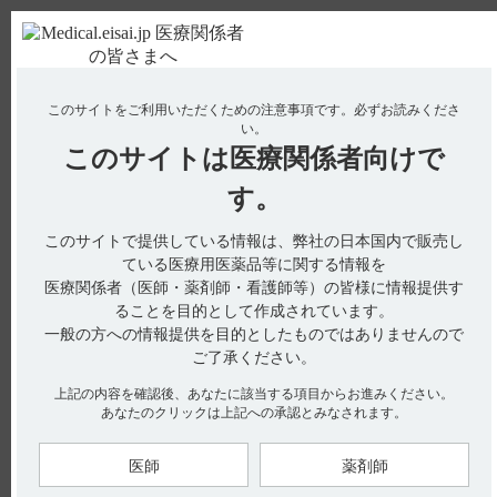
ＰＣ版
お電話はこちら
このサイトをご利用いただくための注意事項です。
必ずお読みくださ
使用期限検索
Drug Information
い。
このサイトは
医療関係者向けで
No : 2550
【ジプロフィリン】 効能又は効果について教え
す。
てください。
このサイトで提供している情報は、弊社の日本国内で販売し
【ジプロフィリン】
ている医療用医薬品等に関する情報を
医療関係者（医師・薬剤師・看護師等）の皆様に情報提供す
効能又は効果について教えてください。
ることを目的として作成されています。
一般の方への情報提供を目的としたものではありませんので
ご了承ください。
電子添文には、効能又は効果に関する以下の記載があります。
上記の内容を確認後、あなたに該当する項目からお進みください。
あなたのクリックは上記への承認とみなされます。
気管支喘息、喘息性（様）気管支炎、うっ血性心不全（引用
1）
医師
薬剤師
【引用】