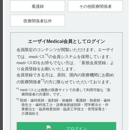
【引用】
1）コアテック注5mg電子添文 2020年11月改訂（第1版） 4．効
看護師
その他医療関係者
能又は効果
2）コアテック注SB9mg電子添文 2020年7月改訂（第1版） 4．
効能又は効果
医療関係者以外
【更新年月】
2021年3月
エーザイMedical会員としてログイン
戻る
会員限定のコンテンツが閲覧いただけます。エーザイ
*1
では、medパス
の会員システムを採用しています。
medパスIDをお持ちでない方は、「新規会員登録」よ
関連するQ&A
り会員登録をお願いいたします。
会員登録できる方は、原則、国内の医療機関にお勤め
【テラプチク】 投与時や調製時などで、注意することは
*2
の医療関係者
の方に限らせていただいております。
あるか教えてください。
*1
medパスとは複数の医療サイトで共通して利用可能な「医
【レンビマ】 疲労・倦怠感・無力症の副作用について教
療関係者の共通ID」です。
*2
えてください。
医師・歯科医師・薬剤師・保健師・看護師・助産師・歯科
衛生士・歯科技工士・診療放射線技師・理学療法士・作
業療法士・臨床検査技師・臨床工学技士・管理栄養士・
【コアテック】 規制区分について教えてください。
介護福祉士
【コアテック】 どのような薬剤ですか？特徴はあります
アンケート:ご意見をお聞かせください
か？
でログイン