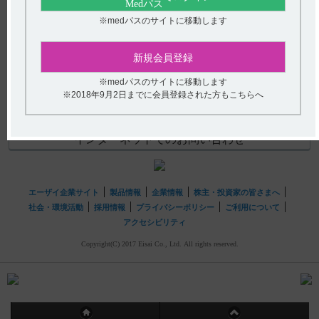
(選択してください)
【コアテック】 警告の内容とその理由は？
※medパスのサイトに移動します
送信する
新規会員登録
hhcホットライン
※medパスのサイトに移動します
※2018年9月2日までに会員登録された方もこちらへ
(平日9時〜18時 土日・祝日9時〜17時)
フリーダイヤル
0120-419-497
インターネットでのお問い合わせ
エーザイ企業サイト
製品情報
企業情報
株主・投資家の皆さまへ
社会・環境活動
採用情報
プライバシーポリシー
ご利用について
アクセシビリティ
Copyright(C) 2017 Eisai Co., Ltd. All rights reserved.