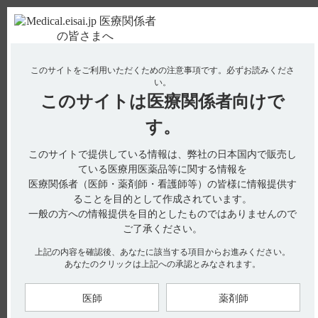
ＰＣ版
お電話はこちら
このサイトをご利用いただくための注意事項です。
必ずお読みくださ
使用期限検索
Drug Information
い。
このサイトは
医療関係者向けで
No : 2423
【コアテック】 効能又は効果を教えてくださ
す。
い。
このサイトで提供している情報は、弊社の日本国内で販売し
【コアテック】
ている医療用医薬品等に関する情報を
医療関係者（医師・薬剤師・看護師等）の皆様に情報提供す
効能又は効果を教えてください。
ることを目的として作成されています。
一般の方への情報提供を目的としたものではありませんので
ご了承ください。
電子添文の4．効能又は効果には、以下の記載があります。
上記の内容を確認後、あなたに該当する項目からお進みください。
あなたのクリックは上記への承認とみなされます。
■効能又は効果
下記の状態で他の薬剤を投与しても効果が不十分な場合
急性心不全（引用1、2）
医師
薬剤師