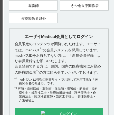
※1 SB ： ソフトバッグ
看護師
その他医療関係者
■組成
（引用2）
医療関係者以外
（引用3）
エーザイMedical会員としてログイン
■製剤の性状
会員限定のコンテンツが閲覧いただけます。エーザイ
（引用4）
*1
では、medパス
の会員システムを採用しています。
medパスIDをお持ちでない方は、「新規会員登録」よ
（引用5）
り会員登録をお願いいたします。
会員登録できる方は、原則、国内の医療機関にお勤め
【引用】
*2
の医療関係者
の方に限らせていただいております。
1）コアテック注5mg･注SB9mgインタビューフォーム 2020年11
月改訂（改訂第12版） 表紙
*1
2）コアテック注5mg電子添文 2020年11月改訂（第1版） 3．組
medパスとは複数の医療サイトで共通して利用可能な「医
成・性状 3．1組成
療関係者の共通ID」です。
3）コアテック注SB9mg電子添文 2020年7月改訂（第1版） 3．
*2
医師・歯科医師・薬剤師・保健師・看護師・助産師・歯科
組成・性状 3．1組成
衛生士・歯科技工士・診療放射線技師・理学療法士・作
4）コアテック注5mg電子添文 2020年11月改訂（第1版） 3．組
業療法士・臨床検査技師・臨床工学技士・管理栄養士・
成・性状 3．2製剤の性状
介護福祉士
5）コアテック注SB9mg電子添文 2020年7月改訂（第1版） 3．
組成・性状 3．2製剤の性状
【更新年月】
でログイン