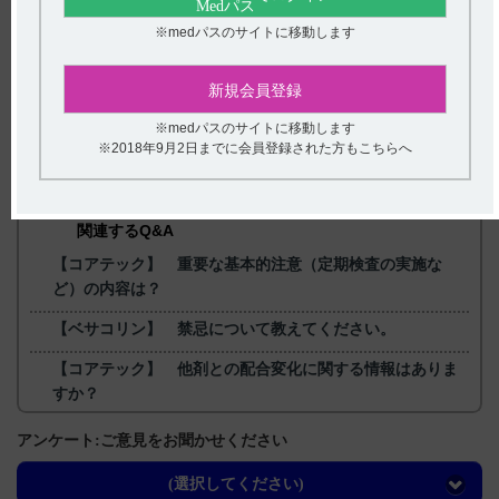
2021年3月
※medパスのサイトに移動します
新規会員登録
※medパスのサイトに移動します
※2018年9月2日までに会員登録された方もこちらへ
戻る
関連するQ&A
【コアテック】 重要な基本的注意（定期検査の実施な
ど）の内容は？
【ベサコリン】 禁忌について教えてください。
【コアテック】 他剤との配合変化に関する情報はありま
すか？
【イノベロン】 副作用について教えてください。
アンケート:ご意見をお聞かせください
【ザーネ】 有効成分の一般名を教えてください。
(選択してください)