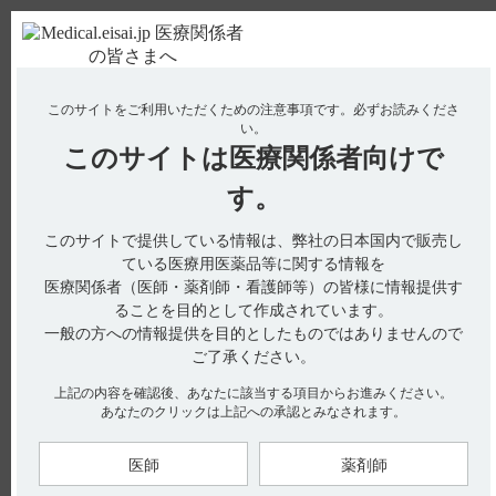
ＰＣ版
お電話はこちら
このサイトをご利用いただくための注意事項です。
必ずお読みくださ
使用期限検索
Drug Information
い。
このサイトは
医療関係者向けで
No : 2421
【コアテック】 規格の種類、製剤の大きさ、添
す。
加物などを教えてください。
このサイトで提供している情報は、弊社の日本国内で販売し
【コアテック】
ている医療用医薬品等に関する情報を
医療関係者（医師・薬剤師・看護師等）の皆様に情報提供す
規格の種類、製剤の大きさ、添加物などを教えてください。
ることを目的として作成されています。
一般の方への情報提供を目的としたものではありませんので
ご了承ください。
電子添文及びインタビューフォームには、規格、組成、性状に
上記の内容を確認後、あなたに該当する項目からお進みください。
関する以下の記載があります。
あなたのクリックは上記への承認とみなされます。
■規格
・注5mg
医師
薬剤師
※1
・注SB
9ｍｇ（引用1）