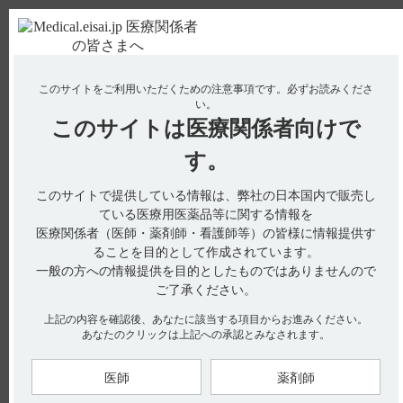
ＰＣ版
お電話はこちら
このサイトをご利用いただくための注意事項です。
必ずお読みくださ
使用期限検索
Drug Information
い。
このサイトは
医療関係者向けで
No : 2418
す。
【コアテック】 禁忌とその設定理由は？
このサイトで提供している情報は、弊社の日本国内で販売し
ている医療用医薬品等に関する情報を
電子添文及びインタビューフォームには、禁忌に関する以下の
医療関係者（医師・薬剤師・看護師等）の皆様に情報提供す
記載があります。
ることを目的として作成されています。
一般の方への情報提供を目的としたものではありませんので
1．肥大型閉塞性心筋症の患者［左室流出路狭窄を増悪させる
ご了承ください。
おそれがある。］（引用1、2）
上記の内容を確認後、あなたに該当する項目からお進みください。
2．妊婦又は妊娠している可能性のある女性（引用3、4）
あなたのクリックは上記への承認とみなされます。
【関連情報】
（解説）
医師
薬剤師
1．肥大型閉塞性心筋症では左室流出路が閉塞しているため、