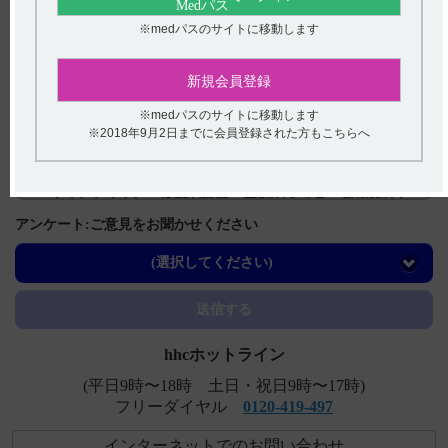
※medパスのサイトに移動します
関連するQ&A
【ネオフィリン・注・注PL・注点滴用バッグ】 半減期・
新規会員登録
Cmaxなど、血中濃度の推移を教えてください。
※medパスのサイトに移動します
【コアテック】 高齢者への投与に関する注意事項は？
※2018年9月2日までに会員登録された方もこちらへ
【コアテック】 規制区分について教えてください。
【コアテック】 規格の種類、製剤の大きさ、添加物など
を教えてください。
アンケート:ご意見をお聞かせください
【アクトネル錠17.5mg】 重要な基本的注意（定期検査の
(選択してください)
実施など）について教えてください。
送信する
hhcホットライン
(平日9時〜18時 土日・祝日9時〜17時)
フリーダイヤル
0120-419-497
インターネットでのお問い合わせ