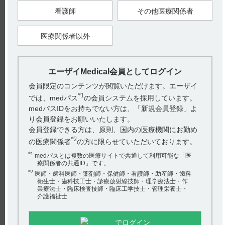
左室流出路狭窄を増悪させるおそれがあることから禁忌としま
した。（引用5）
看護師
その他医療関係者
2．妊婦又は妊娠している可能性のある女性は禁忌としまし
た。（引用5）
医療関係者以外
【引用】
エーザイMedical会員としてログイン
1）コアテック注5mg電子添文 2020年11月改訂（第1版） 2．禁
忌 2．1
会員限定のコンテンツが閲覧いただけます。エーザイ
2）コアテック注SB9mg電子添文 2020年7月改訂（第1版） 2．
*1
禁忌 2．1
では、medパス
の会員システムを採用しています。
3）コアテック注5mg電子添文 2020年11月改訂（第1版） 2．禁
medパスIDをお持ちでない方は、「新規会員登録」よ
忌 2．2
り会員登録をお願いいたします。
4）コアテック注SB9mg電子添文 2020年7月改訂（第1版） 2．
会員登録できる方は、原則、国内の医療機関にお勤め
禁忌 2．2
5）コアテック注5mg・注SB9mgインタビューフォーム 2020年
*2
の医療関係者
の方に限らせていただいております。
11月改訂（改訂第12版） VIII．安全性（使用上の注意等）に関
する項目 2．禁忌内容とその理由
*1
medパスとは複数の医療サイトで共通して利用可能な「医
療関係者の共通ID」です。
【更新年月】
*2
医師・歯科医師・薬剤師・保健師・看護師・助産師・歯科
衛生士・歯科技工士・診療放射線技師・理学療法士・作
2021年3月
業療法士・臨床検査技師・臨床工学技士・管理栄養士・
介護福祉士
戻る
でログイン