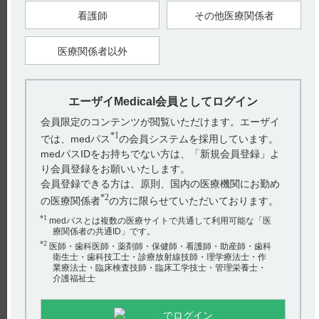
【更新年月】
看護師
その他医療関係者
2023年12月
医療関係者以外
戻る
エーザイMedical会員としてログイン
関連するQ&A
会員限定のコンテンツが閲覧いただけます。エーザイ
*1
では、medパス
の会員システムを採用しています。
【サイレース・注射】 効能又は効果について教えてくだ
medパスIDをお持ちでない方は、「新規会員登録」よ
さい。
り会員登録をお願いいたします。
【ハイコバール】 一包化に関する情報はありますか？
会員登録できる方は、原則、国内の医療機関にお勤め
*2
の医療関係者
の方に限らせていただいております。
【ハイコバール】 着色剤は使用しているか?
*1
medパスとは複数の医療サイトで共通して利用可能な「医
【ハイコバール】 特定の背景を有する患者に関する注意
療関係者の共通ID」です。
*2
事項について教えてください。
医師・歯科医師・薬剤師・保健師・看護師・助産師・歯科
アンケート:ご意見をお聞かせください
衛生士・歯科技工士・診療放射線技師・理学療法士・作
業療法士・臨床検査技師・臨床工学技士・管理栄養士・
【ハイコバール】 規制区分について教えてください。
(選択してください)
介護福祉士
送信する
でログイン