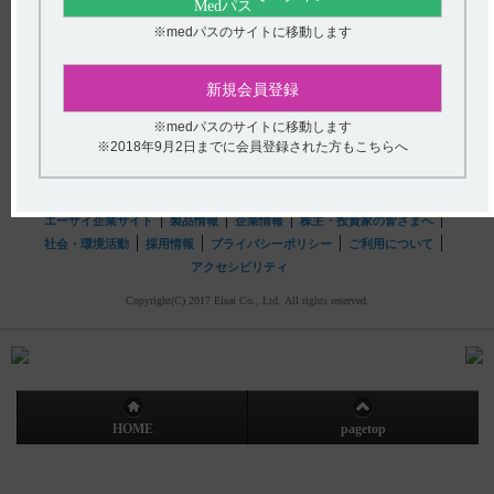
※medパスのサイトに移動します
hhcホットライン
(平日9時〜18時 土日・祝日9時〜17時)
新規会員登録
フリーダイヤル
0120-419-497
※medパスのサイトに移動します
インターネットでのお問い合わせ
※2018年9月2日までに会員登録された方もこちらへ
エーザイ企業サイト
製品情報
企業情報
株主・投資家の皆さまへ
社会・環境活動
採用情報
プライバシーポリシー
ご利用について
アクセシビリティ
Copyright(C) 2017 Eisai Co., Ltd. All rights reserved.
HOME
pagetop