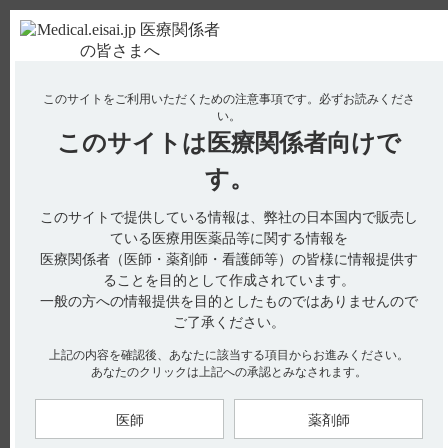
ＰＣ版
お電話はこちら
このサイトをご利用いただくための注意事項です。
必ずお読みくださ
使用期限検索
Drug Information
い。
このサイトは
医療関係者向けで
No : 2315
【ハイコバール】 自動車運転への影響について
す。
教えてください。
このサイトで提供している情報は、弊社の日本国内で販売し
【ハイコバール】
ている医療用医薬品等に関する情報を
医療関係者（医師・薬剤師・看護師等）の皆様に情報提供す
自動車運転への影響について教えてください。
ることを目的として作成されています。
一般の方への情報提供を目的としたものではありませんので
ご了承ください。
電子添文では、自動車運転への影響に関する注意喚起をしてお
上記の内容を確認後、あなたに該当する項目からお進みください。
りません。
あなたのクリックは上記への承認とみなされます。
【引用】
医師
薬剤師
1）ハイコバールカプセル500μg電子添文 2022年12月改訂（第1
版）