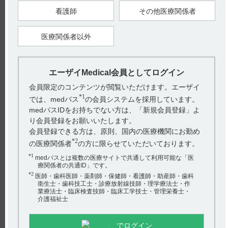
看護師
その他医療関係者
【引用】
1）ハイコバールカプセル500μg電子添文 2022年12月改訂（第1
版） 9．特定の背景を有する患者に関する注意 9．7小児等
医療関係者以外
【更新年月】
2023年12月
エーザイMedical会員としてログイン
戻る
会員限定のコンテンツが閲覧いただけます。エーザイ
*1
では、medパス
の会員システムを採用しています。
medパスIDをお持ちでない方は、「新規会員登録」よ
り会員登録をお願いいたします。
関連するQ&A
会員登録できる方は、原則、国内の医療機関にお勤め
【デエビゴ】 2.5mgや10mgからの投与は可能ですか？
*2
の医療関係者
の方に限らせていただいております。
*1
【デエビゴ】 高齢者で有効性・安全性を検討した報告はあ
medパスとは複数の医療サイトで共通して利用可能な「医
療関係者の共通ID」です。
りますか？
*2
医師・歯科医師・薬剤師・保健師・看護師・助産師・歯科
衛生士・歯科技工士・診療放射線技師・理学療法士・作
【サイレース・錠】 飲み忘れた場合の対応について教え
業療法士・臨床検査技師・臨床工学技士・管理栄養士・
てください。
介護福祉士
【フィコンパ錠・細粒】 作用機序について教えてくださ
アンケート:ご意見をお聞かせください
でログイン
い。