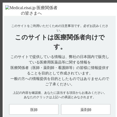
ＰＣ版
お電話はこちら
このサイトをご利用いただくための注意事項です。
必ずお読みくださ
使用期限検索
Drug Information
い。
このサイトは
医療関係者向けで
No : 2313
【ハイコバール】 特定の背景を有する患者に関
す。
する注意事項について教えてください。
このサイトで提供している情報は、弊社の日本国内で販売し
【ハイコバール】
ている医療用医薬品等に関する情報を
医療関係者（医師・薬剤師・看護師等）の皆様に情報提供す
特定の背景を有する患者に関する注意事項について教えてくだ
ることを目的として作成されています。
さい。
一般の方への情報提供を目的としたものではありませんので
ご了承ください。
上記の内容を確認後、あなたに該当する項目からお進みください。
あなたのクリックは上記への承認とみなされます。
電子添文には、特定の背景を有する患者に関する以下の記載が
あります。（引用1）
9．特定の背景を有する患者に関する注意
医師
薬剤師
9．7小児等
小児等を対象とした臨床試験は実施していない。