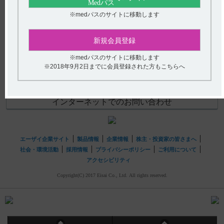
(選択してください)
※medパスのサイトに移動します
【ユベラ軟膏】 他剤との配合変化に関する情報について
教えてください。
送信する
新規会員登録
hhcホットライン
※medパスのサイトに移動します
※2018年9月2日までに会員登録された方もこちらへ
(平日9時〜18時 土日・祝日9時〜17時)
フリーダイヤル
0120-419-497
インターネットでのお問い合わせ
エーザイ企業サイト
製品情報
企業情報
株主・投資家の皆さまへ
社会・環境活動
採用情報
プライバシーポリシー
ご利用について
アクセシビリティ
Copyright(C) 2017 Eisai Co., Ltd. All rights reserved.