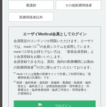
際の補給（消耗性疾患、甲状腺機能亢進症、妊産婦、授乳婦
等）
看護師
その他医療関係者
（3）巨赤芽球性貧血
医療関係者以外
（4）広節裂頭条虫症
（5）悪性貧血に伴う神経障害
（6）吸収不全症候群（スプルー等）
エーザイMedical会員としてログイン
（7）下記疾患のうち、ビタミンB12の欠乏又は代謝障害が関与
会員限定のコンテンツが閲覧いただけます。エーザイ
すると推定される場合
・栄養性及び妊娠性貧血
*1
では、medパス
の会員システムを採用しています。
・胃切除後の貧血
medパスIDをお持ちでない方は、「新規会員登録」よ
・肝障害に伴う貧血
・放射線による白血球減少症
り会員登録をお願いいたします。
・神経痛
会員登録できる方は、原則、国内の医療機関にお勤め
・末梢神経炎、末梢神経麻痺
・筋肉痛、関節痛
*2
の医療関係者
の方に限らせていただいております。
・中枢神経障害（脊髄炎、変性疾患等）
*1
medパスとは複数の医療サイトで共通して利用可能な「医
（7）の適応に対して、効果がないのに月余にわたって漫然と
療関係者の共通ID」です。
使用すべきでない。
巨赤芽球性貧血、広節裂頭条虫症、悪性貧血に伴う神経障害、
*2
医師・歯科医師・薬剤師・保健師・看護師・助産師・歯科
吸収不全症候群（スプルー等）及び胃切除後の貧血に対して用
衛生士・歯科技工士・診療放射線技師・理学療法士・作
いる場合、経口投与によると吸収が悪いのでやむを得ぬ場合以
業療法士・臨床検査技師・臨床工学技士・管理栄養士・
外は注射によることが望ましい。
介護福祉士
【引用】
1）ハイコバールカプセル500μg電子添文 2022年12月改訂（第1
でログイン