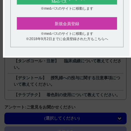
版） 4．効能又は効果
※medパスのサイトに移動します
【更新年月】
2023年12月
新規会員登録
戻る
※medパスのサイトに移動します
※2018年9月2日までに会員登録された方もこちらへ
関連するQ&A
【タンボコール・注射】 臨床成績について教えてくださ
い。
【デタントール】 授乳婦への投与に関する注意事項につ
いて教えてください。
【テラプチク】 着色剤の使用について教えてください。
【サイレース・注射】 作用機序について教えてくださ
アンケート:ご意見をお聞かせください
い。
(選択してください)
【ハイコバール】 過量服用時の対処方法について教えて
ください。