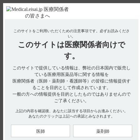
ＰＣ版
お電話はこちら
このサイトをご利用いただくための注意事項です。
必ずお読みくださ
使用期限検索
Drug Information
い。
このサイトは
医療関係者向けで
No : 2311
【ハイコバール】 効能又は効果について教えて
す。
ください。
このサイトで提供している情報は、弊社の日本国内で販売し
【ハイコバール】
ている医療用医薬品等に関する情報を
医療関係者（医師・薬剤師・看護師等）の皆様に情報提供す
効能又は効果について教えてください。
ることを目的として作成されています。
一般の方への情報提供を目的としたものではありませんので
ご了承ください。
電子添文には、効能又は効果に関する以下の記載があります。
上記の内容を確認後、あなたに該当する項目からお進みください。
（引用1）
あなたのクリックは上記への承認とみなされます。
4．効能又は効果
（1）ビタミンB12欠乏症の予防及び治療
医師
薬剤師
（2）ビタミンB12の需要が増大し、食事からの摂取が不十分な