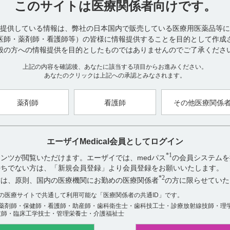
このサイトは
医療関係者向けです。
検討していません。
医療機関へのご提供用の安定性データをご用意しております。
提供している情報は、弊社の日本国内で販売している医療用医薬品等に
24時間対応しております「AIホットライン」（チャットボット）をご
医師・薬剤師・看護師等）の皆様に情報提供することを目的として作成
AIホットラインはこちらから。
般の方への情報提供を目的としたものではありませんのでご了承くださ
上記の内容を確認後、あなたに該当する項目からお進みください。
あなたのクリックは上記への承認とみなされます。
口頭での説明も承っております。ご希望の場合は、hhcホットライン（012
い。
薬剤師
看護師
その他医療関係
【更新年月】
2022年11月
エーザイMedical会員としてログイン
*1
ンツが閲覧いただけます。エーザイでは、medパス
の会員システムを
お持ちでない方は、「新規会員登録」より会員登録をお願いいたします。
アンケート:ご意見をお聞かせください
*2
方は、原則、国内の医療機関にお勤めの医療関係者
の方に限らせていた
数の医療サイトで共通して利用可能な「医療関係者の共通ID」です。
役に立った
薬剤師・保健師・看護師・助産師・歯科衛生士・歯科技工士・診療放射線技師・理
役に立たなかった
技師・臨床工学技士・管理栄養士・介護福祉士