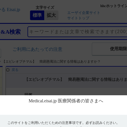
hhcホットライ
文字サイズ
エーザイ企業サイト
サイトトップ
Q&A検索
使用期限
ご利用にあたっての注意
>
【エピレオプチマル】 簡易懸濁法に関する情報はありますか？
戻る
【エピレオプチマル】 簡易懸濁法に関する情報はあり
回答
本剤を懸濁して投与することは承認された用法ではなく、弊社では懸
ません。
このサイトをご利用いただくための注意事項です。
必ずお読みください。
本剤はそのままの形でご服用いただくことを前提に承認されているた