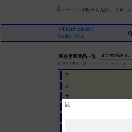
全ての医薬品を表示
医療用医薬品一覧
医療用医薬品一覧
>
ア
>
エピレオプチマル
ア
カ
サ
タ
ナ
ハ