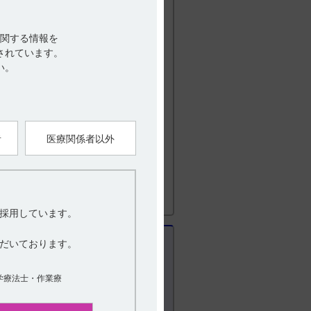
関する情報を
利用ください。
されています。
い。
0-419-497）にお問い合わせくださ
者
医療関係者以外
採用しています。
だいております。
学療法士・作業療