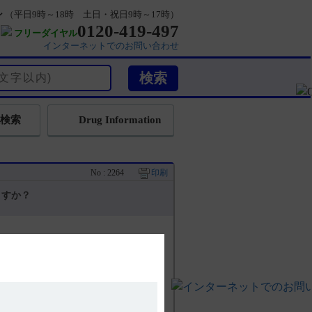
ン
（平日9時～18時 土日・祝日9時～17時）
0120-419-497
フリーダイヤル
インターネットでのお問い合わせ
検索
Drug Information
No : 2264
印刷
ますか？
濁した状態での投与をおすすめしており
め、懸濁した状態での有効性、安全性は