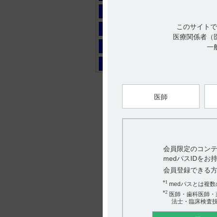
マ
このサイトで
ヤ
医療関係者（
ラ
一
ワ
医師
会員限定のコンテ
medパスIDを
会員登録できる
*1
medパスとは複
*2
医師・歯科医師・
法士・臨床検査