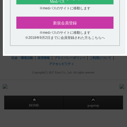
hhcホットライン
※medパスのサイトに移動します
(平日9時〜18時 土日・祝日9時〜17時)
フリーダイヤル
0120-419-497
新規会員登録
インターネットでのお問い合わせ
※medパスのサイトに移動します
※2018年9月2日までに会員登録された方もこちらへ
エーザイ企業サイト
製品情報
企業情報
株主・投資家の皆さまへ
社会・環境活動
採用情報
プライバシーポリシー
ご利用について
アクセシビリティ
Copyright(C) 2017 Eisai Co., Ltd. All rights reserved.
HOME
pagetop