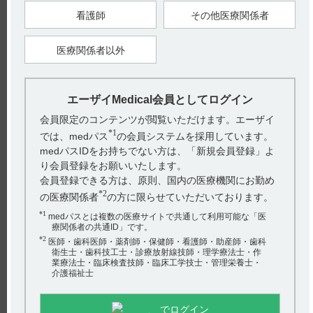
【作成年月】
看護師
その他医療関係者
2017年11月
医療関係者以外
戻る
エーザイMedical会員としてログイン
関連するQ&A
会員限定のコンテンツが閲覧いただけます。エーザイ
【デタントール】 使用期限は何年ですか？
*1
では、medパス
の会員システムを採用しています。
【ハラヴェン】 どのような薬剤ですか？特徴はあります
medパスIDをお持ちでない方は、「新規会員登録」よ
か？
り会員登録をお願いいたします。
会員登録できる方は、原則、国内の医療機関にお勤め
【エピレオプチマル】 高齢者へ投与する場合に注意する
*2
の医療関係者
の方に限らせていただいております。
ことはありますか？
*1
medパスとは複数の医療サイトで共通して利用可能な「医
療関係者の共通ID」です。
【グラケー】 薬剤交付時など取り扱いで、注意すること
アンケート:ご意見をお聞かせください
*2
医師・歯科医師・薬剤師・保健師・看護師・助産師・歯科
はありますか？
衛生士・歯科技工士・診療放射線技師・理学療法士・作
(選択してください)
業療法士・臨床検査技師・臨床工学技士・管理栄養士・
【エクフィナ】 蓄積性はありますか？
介護福祉士
送信する
でログイン