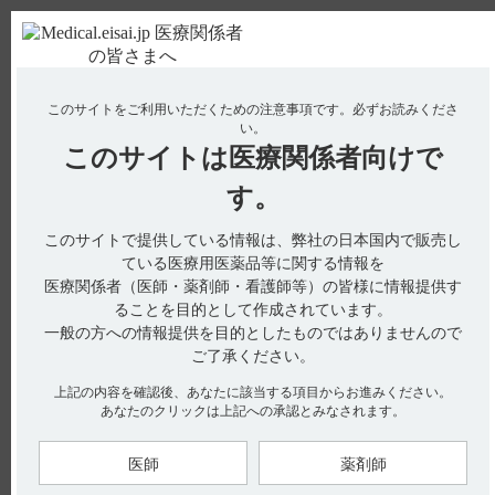
ＰＣ版
お電話はこちら
このサイトをご利用いただくための注意事項です。
必ずお読みくださ
使用期限検索
Drug Information
い。
このサイトは
医療関係者向けで
No : 2257
す。
【エピレオプチマル】 製品名の由来は?
このサイトで提供している情報は、弊社の日本国内で販売し
ている医療用医薬品等に関する情報を
Epilepsy（てんかん）のEpi とLeo（ライオン、王様）をとり、
医療関係者（医師・薬剤師・看護師等）の皆様に情報提供す
てんかん薬の王様という意味でEpileoとしました。Petit malは
ることを目的として作成されています。
小発作の意味です。
一般の方への情報提供を目的としたものではありませんので
【引用】
ご了承ください。
･エピレオプチマル散50％インタビューフォーム 2012年4月改
訂（改訂第7版） Ⅱ．名称に関する項目 1．販売名 (3)名称の由
上記の内容を確認後、あなたに該当する項目からお進みください。
来
あなたのクリックは上記への承認とみなされます。
【関連情報】
特にありません。
医師
薬剤師