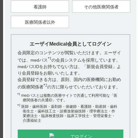
・ステム
不明
看護師
その他医療関係者
■化学名（命名法）又は本質（引用2）
1­-（2, 4, 6­-Trihydroxyphenyl）propan­-1-­one（IUPAC命名法によ
る）
医療関係者以外
■慣用名、別名、略号、記号番号
略号：THPP
文献では、フロプロピオン、Flopropione 以外に、Trihydroxy
propiophenone、2,4,6-Trihydroxy-propiophenone、THPPとして記
エーザイMedical会員としてログイン
載されることがあります。
会員限定のコンテンツが閲覧いただけます。エーザイ
【関連情報】
フロプロピオンが薬として注目され出したのは、フランスで古
*1
では、medパス
の会員システムを採用しています。
くから民間薬として腹痛に用いられていたシナの樹皮成分の薬
medパスIDをお持ちでない方は、「新規会員登録」よ
理作用の研究です。1950 年代の終わり頃、シナの樹皮に含ま
れるフロレチンを加水分解して得られたフロログルシノール
り会員登録をお願いいたします。
（フロプロピオンの母核となる物質）が緩和な利胆・利尿・抗
会員登録できる方は、原則、国内の医療機関にお勤め
セロトニン作用を持つというフランスの薬理学者CAHENの研
究（Thérapie 17, 1349（1962））が発端となりました。この論
*2
の医療関係者
の方に限らせていただいております。
文をもとにフランスでは関連化合物（ポリフェノール）の研究
が盛んとなり、1960 年代の初めから次々と基礎的・臨床的研
*1
medパスとは複数の医療サイトで共通して利用可能な「医
究論文が発表されました。その 1 つがきっかけとなり、従来の
療関係者の共通ID」です。
鎮痙剤とは作用及び化学構造が異なり、消化管平滑筋はもとよ
り胆道系特にオッジ括約筋に鎮痙作用を示すものとして、弊社
*2
医師・歯科医師・薬剤師・保健師・看護師・助産師・歯科
研究所においてコスパノンが開発されました。（引用3）
衛生士・歯科技工士・診療放射線技師・理学療法士・作
業療法士・臨床検査技師・臨床工学技士・管理栄養士・
介護福祉士
【引用】
1) コスパノン錠40mg・錠80mg コスパノンカプセル40mg イン
タビューフォーム 2024 年 2 月改訂（第 9 版） II.名称に関する
項目 2.一般名
でログイン