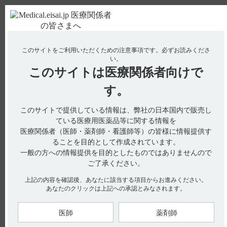
ＰＣ版
お電話はこちら
このサイトをご利用いただくための注意事項です。
必ずお読みくださ
使用期限検索
Drug Information
い。
このサイトは
医療関係者向けで
No : 2178
【コスパノン】 有効成分の一般名を教えてくだ
す。
さい。
このサイトで提供している情報は、弊社の日本国内で販売し
【コスパノン】
ている医療用医薬品等に関する情報を
医療関係者（医師・薬剤師・看護師等）の皆様に情報提供す
有効成分の一般名を教えてください。
ることを目的として作成されています。
一般の方への情報提供を目的としたものではありませんので
ご了承ください。
インタビューフォームの名称に関する項目には、以下の記載が
上記の内容を確認後、あなたに該当する項目からお進みください。
あります。
あなたのクリックは上記への承認とみなされます。
■一般名（引用1）
・和名（命名法）
フロプロピオン（JAN）
医師
薬剤師
・洋名
Flopropione（JAN、INN）