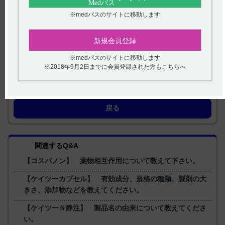
2）コスパノン錠40mg・錠80mg コスパノンカプセル40mg イン
タビューフォーム 2024 年 2 月改訂（第 9 版） II.名称に関する
※medパスのサイトに移動します
項目 5. 化学名（命名法）又は本質
3）コスパノン錠40mg・錠80mg コスパノンカプセル40mg イン
タビューフォーム 2024 年 2 月改訂（第 9 版） I．概要に関す
る項目 1．開発の経緯
新規会員登録
【更新年月】
※medパスのサイトに移動します
2024年9月
※2018年9月2日までに会員登録された方もこちらへ
戻る
関連するQ&A
【コスパノン】 薬物相互作用について教えて下さい。
【ケイツーカプセル】 有効成分、規格の種類、製剤の大
きさ、添加物などを教えてください。
【ケイツーＮ静注】 製品名の由来について教えてくださ
い。