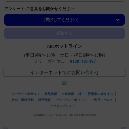
【インフリー】 警告とその設定理由について教えてくだ
アンケート:ご意見をお聞かせください
さい。
(選択してください)
【ケイツーシロップ】 薬剤交付時など取り扱いで、注意
することはありますか？
送信する
hhcホットライン
(平日9時〜18時 土日・祝日9時〜17時)
フリーダイヤル
0120-419-497
インターネットでのお問い合わせ
エーザイ企業サイト
製品情報
企業情報
株主・投資家の皆さまへ
社会・環境活動
採用情報
プライバシーポリシー
ご利用について
アクセシビリティ
Copyright(C) 2017 Eisai Co., Ltd. All rights reserved.