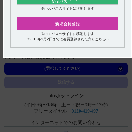
関連するQ&A
※medパスのサイトに移動します
【ノイキノン】 簡易懸濁法に関する情報はありますか？
【ハラヴェン】 QT間隔延長の副作用について教えてくだ
新規会員登録
さい。
※medパスのサイトに移動します
【コスパノン】 効能又は効果について教えてください。
※2018年9月2日までに会員登録された方もこちらへ
【ベサコリン】 効能又は効果について教えてくださ
い。
アンケート:ご意見をお聞かせください
【ケイツーＮ静注】 有効成分、規格の種類、添加物など
(選択してください)
を教えてください。
送信する
hhcホットライン
(平日9時〜18時 土日・祝日9時〜17時)
フリーダイヤル
0120-419-497
インターネットでのお問い合わせ