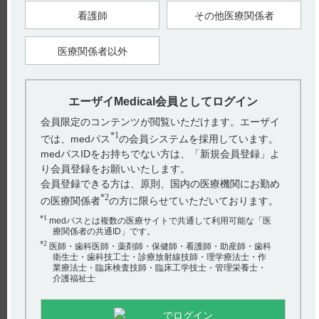
看護師
その他医療関係者
インタビューフォームの項目別副作用発現頻度及び臨床検査値
異常には、以下の記載があります。
■項目別副作用発現頻度及び臨床検査値異常一覧（引用2）
総症例4,273例中、194例（4.54％）の副作用が報告された。主
医療関係者以外
な副作用は薬疹63件（1.47％）、悪心・嘔気42件（0.98％）、
胸やけ13件（0.3％）、腹部膨満感12件（0.28％）であった。
本剤に起因すると思われる臨床検査値への変動は認められなか
った。
エーザイMedical会員としてログイン
会員限定のコンテンツが閲覧いただけます。エーザイ
*1
では、medパス
の会員システムを採用しています。
【引用】
1）コスパノン錠40mg・80mg コスパノンカプセル40mg 電子添
medパスIDをお持ちでない方は、「新規会員登録」よ
文 2023年9月改訂（第1版） 11..副作用
り会員登録をお願いいたします。
2）コスパノン錠40mg・80mg コスパノンカプセル40mg インタ
ビューフォーム 2024年2月改訂（第9版） VIII．安全性
会員登録できる方は、原則、国内の医療機関にお勤め
（使用上の注意等）に関する項目 8.副作用
*2
の医療関係者
の方に限らせていただいております。
【更新年月】
*1
2024年10月
medパスとは複数の医療サイトで共通して利用可能な「医
療関係者の共通ID」です。
*2
医師・歯科医師・薬剤師・保健師・看護師・助産師・歯科
衛生士・歯科技工士・診療放射線技師・理学療法士・作
業療法士・臨床検査技師・臨床工学技士・管理栄養士・
戻る
介護福祉士
でログイン