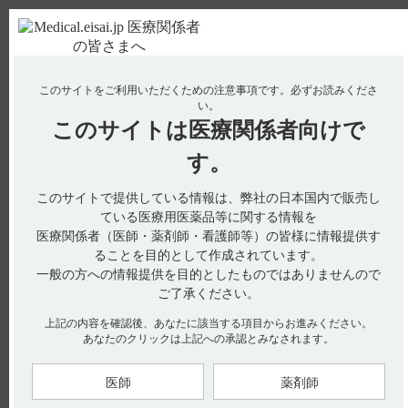
ＰＣ版
お電話はこちら
このサイトをご利用いただくための注意事項です。
必ずお読みくださ
使用期限検索
Drug Information
い。
このサイトは
医療関係者向けで
No : 2170
【コスパノン】 発現率の高い主な副作用を教え
す。
てください。
このサイトで提供している情報は、弊社の日本国内で販売し
【コスパノン】
ている医療用医薬品等に関する情報を
医療関係者（医師・薬剤師・看護師等）の皆様に情報提供す
発現率の高い主な副作用を教えてください。
ることを目的として作成されています。
一般の方への情報提供を目的としたものではありませんので
ご了承ください。
電子添文の副作用の項には、以下の記載があります。
上記の内容を確認後、あなたに該当する項目からお進みください。
11．副作用（引用1）
あなたのクリックは上記への承認とみなされます。
次の副作用があらわれることがあるので、観察を十分に行い、
異常が認められた場合には投与を中止するなど適切な処置を行
うこと。
医師
薬剤師
11.2 その他の副作用