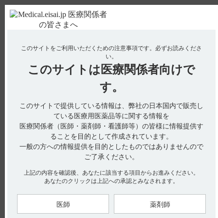
ＰＣ版
お電話はこちら
このサイトをご利用いただくための注意事項です。
必ずお読みくださ
使用期限検索
Drug Information
い。
このサイトは
医療関係者向けで
No : 2167
【コスパノン】 用法及び用量について教えてく
す。
ださい。
このサイトで提供している情報は、弊社の日本国内で販売し
【コスパノン】
ている医療用医薬品等に関する情報を
医療関係者（医師・薬剤師・看護師等）の皆様に情報提供す
用法及び用量について教えてください。
ることを目的として作成されています。
一般の方への情報提供を目的としたものではありませんので
ご了承ください。
電子添文の用法及び用量には以下の記載があります。
上記の内容を確認後、あなたに該当する項目からお進みください。
6. 用法及び用量（引用1）
あなたのクリックは上記への承認とみなされます。
〈錠40mg〉
通常成人は、1回1～2錠（フロプロピオンとして1回40～
80mg）を1日3回毎食後経口投与する。
医師
薬剤師
泌尿器科においては、1回2錠を1日3回毎食後経口投与する。
年齢、症状により適宜増減する。