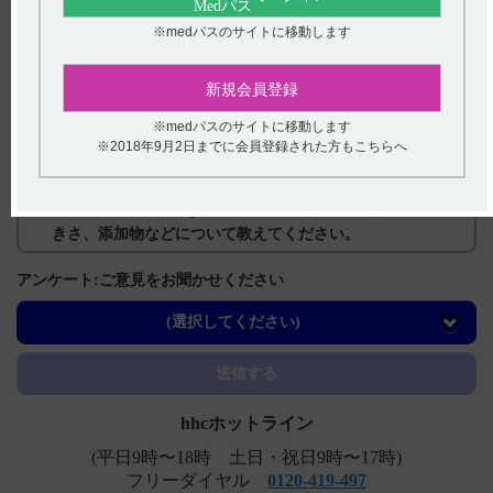
※medパスのサイトに移動します
関連するQ&A
新規会員登録
【コスパノン】 製品名の由来について教えてください。
※medパスのサイトに移動します
【ニトロール・錠】 簡易懸濁法に関する情報はあります
※2018年9月2日までに会員登録された方もこちらへ
か？
【アクトネル錠75mg】 有効成分、規格の種類、製剤の大
きさ、添加物などについて教えてください。
【ネオフィリン・注点滴用バッグ】 禁忌及び特定の背景
アンケート:ご意見をお聞かせください
を有する患者に関する注意事項について教えてください。
(選択してください)
【ネオフィリン・注・注PL・注点滴用バッグ】 投与にあ
たり定期検査の実施など、注意することはありますか？
送信する
hhcホットライン
(平日9時〜18時 土日・祝日9時〜17時)
フリーダイヤル
0120-419-497