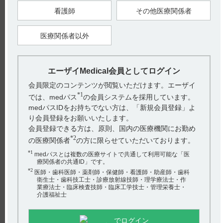
〈錠80mg〉
通常成人は、1回1錠（フロプロピオンとして1回80mg）を1日3
看護師
その他医療関係者
回毎食後経口投与する。
年齢、症状により適宜増減する。
なお、尿路結石以外に対する通常の用法及び用量はフロプロピ
医療関係者以外
オンとして1回40～80mg 1日3回毎食後経口投与する。
〈カプセル40mg〉
通常成人は、1回1～2カプセル（フロプロピオンとして1回40～
80mg）を1日3回経口投与する。
エーザイMedical会員としてログイン
【関連情報】
電子添文には、効能又は効果として以下の記載があります。
会員限定のコンテンツが閲覧いただけます。エーザイ
4. 効能又は効果（引用2）
下記の疾患に伴う鎮痙効果
*1
では、medパス
の会員システムを採用しています。
肝胆道疾患： 胆道ジスキネジー、胆石症、胆のう炎、胆管
medパスIDをお持ちでない方は、「新規会員登録」よ
炎、胆のう剔出（てきしゅつ）後遺症
膵疾患：膵炎
り会員登録をお願いいたします。
尿路結石
会員登録できる方は、原則、国内の医療機関にお勤め
*2
の医療関係者
の方に限らせていただいております。
【引用】
1）コスパノン錠40mg・80mg コスパノンカプセル40mg電子添
*1
medパスとは複数の医療サイトで共通して利用可能な「医
文 2023年9月改訂（第1版） 6. 用法及び用量
療関係者の共通ID」です。
2）コスパノン錠40mg・80mg コスパノンカプセル40mg電子添
文 2023年9月改訂（第1版） 4. 効能又は効果
*2
医師・歯科医師・薬剤師・保健師・看護師・助産師・歯科
衛生士・歯科技工士・診療放射線技師・理学療法士・作
【更新年月】
業療法士・臨床検査技師・臨床工学技士・管理栄養士・
2024年10月
介護福祉士
戻る
でログイン