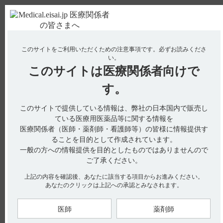
ＰＣ版
お電話はこちら
このサイトをご利用いただくための注意事項です。
必ずお読みくださ
使用期限検索
Drug Information
い。
このサイトは
医療関係者向けで
No : 2151
【クリアクター】 投与時や調製時などで、注意
す。
することはありますか？
このサイトで提供している情報は、弊社の日本国内で販売し
【クリアクター】
ている医療用医薬品等に関する情報を
医療関係者（医師・薬剤師・看護師等）の皆様に情報提供す
投与時や調製時などで、注意することはありますか？
ることを目的として作成されています。
一般の方への情報提供を目的としたものではありませんので
ご了承ください。
電子添文には、投与時や調製時などの注意事項に関する以下の
上記の内容を確認後、あなたに該当する項目からお進みください。
記載があります。
あなたのクリックは上記への承認とみなされます。
■用法及び用量に関連する注意
＜急性心筋梗塞における冠動脈血栓の溶解（発症後6時間以
医師
薬剤師
内）＞
（1）本剤は発症から6時間以内に投与を開始すること。（引用