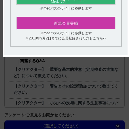
5）クリアクター静注用40万・静注用80万電子添文 2022年2月
改訂（第1版） 14．適用上の注意 14．1薬剤調製時の注意 14．
※medパスのサイトに移動します
1．2
【更新年月】
新規会員登録
2022年12月
※medパスのサイトに移動します
※2018年9月2日までに会員登録された方もこちらへ
戻る
関連するQ&A
【クリアクター】 重要な基本的注意（定期検査の実施な
ど）について教えてください。
【クリアクター】 警告とその設定理由について教えてく
ださい。
【クリアクター】 小児への投与に関する注意事項につい
て教えてください。
アンケート:ご意見をお聞かせください
【クリアクター】 妊婦への投与に関する注意事項につい
て教えてください。
(選択してください)