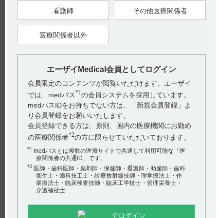
1）
看護師
その他医療関係者
＜不安定な血行動態を伴う急性肺塞栓症における肺動脈血栓の
溶解＞
（2）急性肺塞栓症患者に投与する場合、本剤の出血に関する
医療関係者以外
有害事象の発現は用量依存的であるので、危険性と有益性の両
面から慎重に投与量を決定すること。「9．特定の背景を有す
る患者に関する注意」に該当する患者など、出血の危険性が高
い患者へ本剤を投与する場合には、低用量（13,750IU/kg）の投
与を考慮すること。（引用2）
エーザイMedical会員としてログイン
参考
会員限定のコンテンツが閲覧いただけます。エーザイ
体重別投与量早見表（引用2、3）
*1
では、medパス
の会員システムを採用しています。
■薬剤調製時の注意
medパスIDをお持ちでない方は、「新規会員登録」よ
（1）溶解後は速やかに使用すること。（引用4）
り会員登録をお願いいたします。
（2）本剤の溶解には日本薬局方生理食塩液のみを用い、他剤
会員登録できる方は、原則、国内の医療機関にお勤め
との配合は避けること。（引用5）
*2
の医療関係者
の方に限らせていただいております。
【引用】
*1
medパスとは複数の医療サイトで共通して利用可能な「医
1）クリアクター静注用40万・静注用80万電子添文 2022年2月
療関係者の共通ID」です。
改訂（第1版） 7．用法及び用量に関連する注意 7．1
*2
2）クリアクター静注用40万・静注用80万電子添文 2022年2月
医師・歯科医師・薬剤師・保健師・看護師・助産師・歯科
改訂（第1版） 7．用法及び用量に関連する注意 7．2
衛生士・歯科技工士・診療放射線技師・理学療法士・作
3）クリアクター静注用40万・静注用80万インタビューフォー
業療法士・臨床検査技師・臨床工学技士・管理栄養士・
ム 2022年6月改訂（第10版） V．治療に関する項目 4．用法及
介護福祉士
び用量に関連する注意
4）クリアクター静注用40万・静注用80万電子添文 2022年2月
改訂（第1版） 14．適用上の注意 14．1薬剤調製時の注意 14．
でログイン
1．1