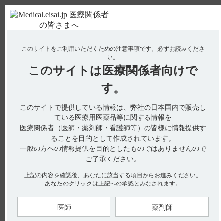
ＰＣ版
お電話はこちら
このサイトをご利用いただくための注意事項です。
必ずお読みくださ
使用期限検索
Drug Information
い。
このサイトは
医療関係者向けで
No : 2150
【クリアクター】 小児への投与に関する注意事
す。
項について教えてください。
このサイトで提供している情報は、弊社の日本国内で販売し
【クリアクター】
ている医療用医薬品等に関する情報を
医療関係者（医師・薬剤師・看護師等）の皆様に情報提供す
小児への投与に関する注意事項について教えてください。
ることを目的として作成されています。
一般の方への情報提供を目的としたものではありませんので
ご了承ください。
電子添文及びインタビューフォームには、小児への投与に関す
上記の内容を確認後、あなたに該当する項目からお進みください。
る以下の記載があります。
あなたのクリックは上記への承認とみなされます。
小児等を対象とした臨床試験は実施していない。（引用1）
医師
薬剤師
【関連情報】
（解説）