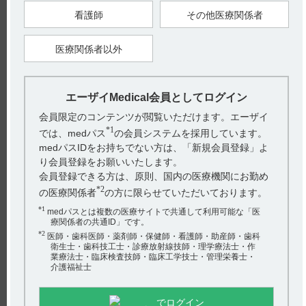
小児等を対象とした臨床試験は実施していないことから本項を
設定した。（引用2）
看護師
その他医療関係者
【引用】
医療関係者以外
1）クリアクター静注用40万・静注用80万電子添文 2022年2月
改訂（第1版） 9．特定の背景を有する患者に関する注意 9．7
小児等
2）クリアクター静注用40万・静注用80万インタビューフォー
ム 2022年6月改訂（第10版） VIII．安全性（使用上の注意等）
エーザイMedical会員としてログイン
に関する項目 6．特定の背景を有する患者に関する注意 （7）
小児等
会員限定のコンテンツが閲覧いただけます。エーザイ
【更新年月】
*1
では、medパス
の会員システムを採用しています。
2022年12月
medパスIDをお持ちでない方は、「新規会員登録」よ
り会員登録をお願いいたします。
会員登録できる方は、原則、国内の医療機関にお勤め
戻る
*2
の医療関係者
の方に限らせていただいております。
*1
medパスとは複数の医療サイトで共通して利用可能な「医
療関係者の共通ID」です。
関連するQ&A
*2
医師・歯科医師・薬剤師・保健師・看護師・助産師・歯科
衛生士・歯科技工士・診療放射線技師・理学療法士・作
【ケアラム】 食事の影響について教えてください。
業療法士・臨床検査技師・臨床工学技士・管理栄養士・
介護福祉士
【クリアクター】 他剤との配合変化に関する情報はあり
ますか？
でログイン