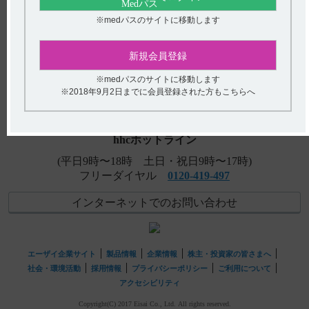
【ケアラム】 高齢者への投与に関する注意事項について
※medパスのサイトに移動します
教えてください。
【ケイツーシロップ】 高齢者への投与に関する注意事項
アンケート:ご意見をお聞かせください
新規会員登録
について教えてください。
(選択してください)
※medパスのサイトに移動します
【ケイツーＮ静注】 警告とその設定理由について教えて
※2018年9月2日までに会員登録された方もこちらへ
ください。
送信する
hhcホットライン
(平日9時〜18時 土日・祝日9時〜17時)
フリーダイヤル
0120-419-497
インターネットでのお問い合わせ
エーザイ企業サイト
製品情報
企業情報
株主・投資家の皆さまへ
社会・環境活動
採用情報
プライバシーポリシー
ご利用について
アクセシビリティ
Copyright(C) 2017 Eisai Co., Ltd. All rights reserved.