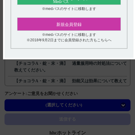
※medパスのサイトに移動します
戻る
新規会員登録
※medパスのサイトに移動します
関連するQ&A
※2018年9月2日までに会員登録された方もこちらへ
【チョコラA・錠・末・滴】 小児への投与に関する注意事
項について教えてください。
【チョコラA・錠・末・滴】 過量服用時の対処法について
教えてください。
【チョコラA・錠・末・滴】 効能又は効果について教えて
ください。
アンケート:ご意見をお聞かせください
【チョコラA・錠・末・滴】 副作用について教えてくださ
い。
(選択してください)
【ワソラン】 特定の背景を有する患者に関する注意事項
送信する
について教えてください。
hhcホットライン