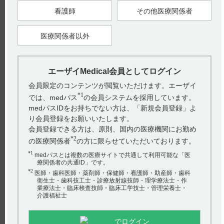
を避けて保存すること（徐々に分解して含量が低下する）。
看護師
その他医療関係者
［チョコラA末1万単位／g］
貯法：室温保存（引用3）
医療関係者以外
20．取扱い上の注意（引用4）
開栓後は遮光し、湿気を避けて保存すること（徐々に分解して
含量が低下する）。
［チョコラA滴0.1万単位／滴］
エーザイMedical会員としてログイン
貯法：室温保存（引用5）
会員限定のコンテンツが閲覧いただけます。エーザイ
20．取扱い上の注意（引用6）
開栓後は遮光し、密栓して保存すること。
*1
では、medパス
の会員システムを採用しています。
medパスIDをお持ちでない方は、「新規会員登録」よ
【引用】
り会員登録をお願いいたします。
1）チョコラA錠1万単位電子添文 2023年4月改訂（第2版） 貯
会員登録できる方は、原則、国内の医療機関にお勤め
法
2）チョコラA錠1万単位電子添文 2023年4月改訂（第2版）
*2
の医療関係者
の方に限らせていただいております。
20．取扱い上の注意
3）チョコラA末1万単位／g電子添文 2023年4月改訂（第2版）
*1
medパスとは複数の医療サイトで共通して利用可能な「医
貯法
療関係者の共通ID」です。
4）チョコラA末1万単位／g電子添文 2023年4月改訂（第2版）
20．取扱い上の注意
*2
医師・歯科医師・薬剤師・保健師・看護師・助産師・歯科
5）チョコラA滴0.1万単位／滴電子添文 2023年4月改訂（第2
衛生士・歯科技工士・診療放射線技師・理学療法士・作
版） 貯法
業療法士・臨床検査技師・臨床工学技士・管理栄養士・
6）チョコラA滴0.1万単位／滴電子添文 2023年4月改訂（第2
介護福祉士
版） 20．取扱い上の注意
【更新年月】
2024年8月
でログイン