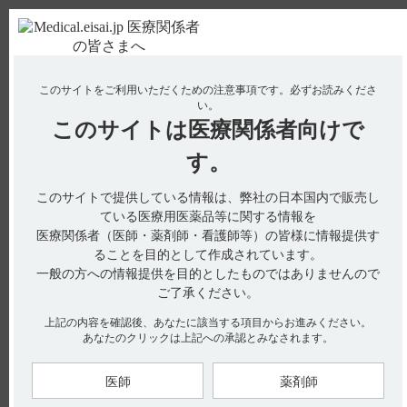
ＰＣ版
お電話はこちら
このサイトをご利用いただくための注意事項です。
必ずお読みくださ
使用期限検索
Drug Information
い。
このサイトは
医療関係者向けで
No : 2077
【チョコラA・錠・末・滴】 保存方法について教
す。
えてください。
このサイトで提供している情報は、弊社の日本国内で販売し
【チョコラA・錠・末・滴】
ている医療用医薬品等に関する情報を
医療関係者（医師・薬剤師・看護師等）の皆様に情報提供す
保存方法について教えてください。
ることを目的として作成されています。
一般の方への情報提供を目的としたものではありませんので
ご了承ください。
電子添文には、保存方法に関する以下の記載があります。
上記の内容を確認後、あなたに該当する項目からお進みください。
あなたのクリックは上記への承認とみなされます。
［チョコラA錠1万単位］
貯法：室温保存（引用1）
医師
薬剤師
20．取扱い上の注意（引用2）
PTP包装はアルミ袋開封後、バラ包装は開栓後、遮光し、湿気