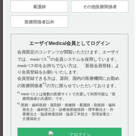
うこと。
看護師
その他医療関係者
11．2 その他の副作用
注）大量・長期投与によるビタミンA過剰症状
医療関係者以外
【引用】
1）チョコラA錠1万単位電子添文 2023年4月改訂（第2版）
11．副作用
エーザイMedical会員としてログイン
2）チョコラA末1万単位／g電子添文 2023年4月改訂（第2版）
11．副作用
会員限定のコンテンツが閲覧いただけます。エーザイ
3）チョコラA滴0.1万単位／滴電子添文 2023年4月改訂（第2
*1
版） 11．副作用
では、medパス
の会員システムを採用しています。
medパスIDをお持ちでない方は、「新規会員登録」よ
【更新年月】
2024年7月
り会員登録をお願いいたします。
会員登録できる方は、原則、国内の医療機関にお勤め
*2
の医療関係者
の方に限らせていただいております。
*1
medパスとは複数の医療サイトで共通して利用可能な「医
療関係者の共通ID」です。
*2
戻る
医師・歯科医師・薬剤師・保健師・看護師・助産師・歯科
衛生士・歯科技工士・診療放射線技師・理学療法士・作
業療法士・臨床検査技師・臨床工学技士・管理栄養士・
介護福祉士
関連するQ&A
でログイン