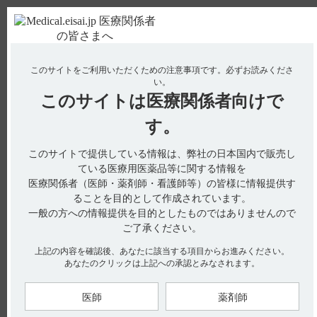
ＰＣ版
お電話はこちら
このサイトをご利用いただくための注意事項です。
必ずお読みくださ
使用期限検索
Drug Information
い。
このサイトは
医療関係者向けで
No : 2066
【チョコラA・錠・末・滴】 副作用について教え
す。
てください。
このサイトで提供している情報は、弊社の日本国内で販売し
【チョコラA・錠・末・滴】
ている医療用医薬品等に関する情報を
医療関係者（医師・薬剤師・看護師等）の皆様に情報提供す
副作用について教えてください。
ることを目的として作成されています。
一般の方への情報提供を目的としたものではありませんので
ご了承ください。
電子添文には、副作用に関する以下の記載があります。
上記の内容を確認後、あなたに該当する項目からお進みください。
あなたのクリックは上記への承認とみなされます。
［チョコラA錠1万単位・末1万単位／g・滴0.1万単位／滴 共
通］
11．副作用（引用1、2、3）
医師
薬剤師
次の副作用があらわれることがあるので、観察を十分に行い、
異常が認められた場合には投与を中止するなど適切な処置を行