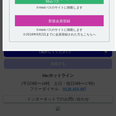
【デエビゴ】 半割（分割）できますか？また安定性のデ
－タはありますか。
※medパスのサイトに移動します
【チョコラA・錠・末】 簡易懸濁法に関する情報はありま
新規会員登録
すか？
※medパスのサイトに移動します
【チョコラA・錠・末・滴】 効能又は効果について教えて
※2018年9月2日までに会員登録された方もこちらへ
ください。
アンケート:ご意見をお聞かせください
【チョコラA・錠・末・滴】 小児への投与に関する注意事
項について教えてください。
(選択してください)
【チョコラA・筋注】 製剤の規制区分について教えてくだ
送信する
さい。
hhcホットライン
(平日9時〜18時 土日・祝日9時〜17時)
フリーダイヤル
0120-419-497
インターネットでのお問い合わせ