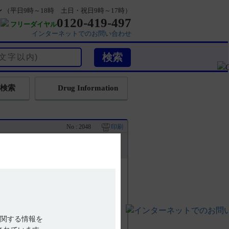
ン
（平日9時～18時 土日・祝日9時～17時）
0120-419-497
フリーダイヤル
インターネットでのお問い合わせ
検索
Drug Information
No : 2048
印刷
て教えてください。
いない。（引用1）
関する情報を