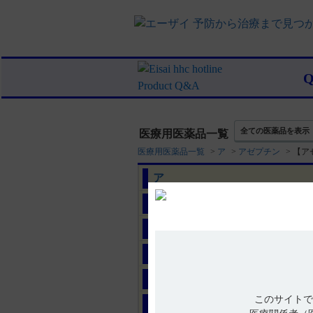
全ての医薬品を表示
医療用医薬品一覧
医療用医薬品一覧
>
ア
>
アゼプチン
>
【ア
ア
カ
サ
タ
ナ
このサイトで
ハ