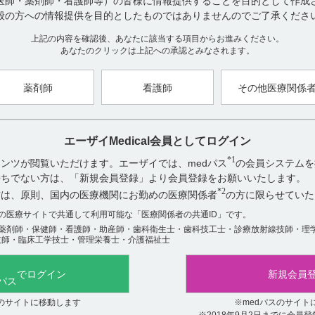
医師・薬剤師・看護師等）の皆様に情報提供することを目的として作成
般の方への情報提供を目的としたものではありませんのでご了承くださ
【引用】
1）アゼプチン錠0.5mg・錠1mg電子添文 2020年11月改訂（第1版
上記の内容を確認後、あなたに該当する項目からお進みください。
9．7小児等
あなたのクリックは上記への承認とみなされます。
【更新年月】
2022年2月
薬剤師
看護師
その他医療関係
アンケート:ご意見をお聞かせください
エーザイMedical会員としてログイン
*1
ンツが閲覧いただけます。エーザイでは、medパス
の会員システムを
役に立った
お持ちでない方は、「新規会員登録」より会員登録をお願いいたします。
役に立たなかった
*2
方は、原則、国内の医療機関にお勤めの医療関係者
の方に限らせていた
数の医療サイトで共通して利用可能な「医療関係者の共通ID」です。
薬剤師・保健師・看護師・助産師・歯科衛生士・歯科技工士・診療放射線技師・理
技師・臨床工学技士・管理栄養士・介護福祉士
でログイン
新規会員
関連するQ&A
スのサイトに移動します
※medパスのサイト
※2018年9月2日までに会員