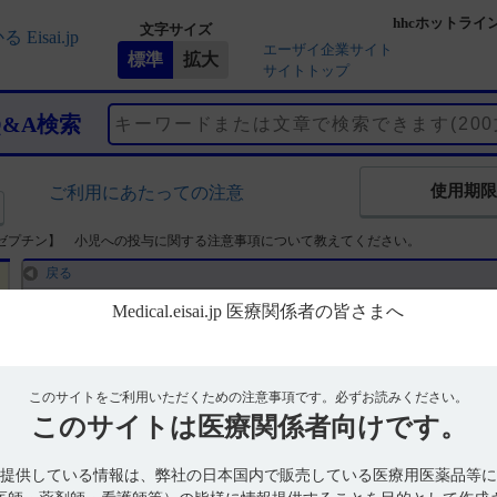
hhcホットライ
文字サイズ
エーザイ企業サイト
サイトトップ
Q&A検索
使用期限
ご利用にあたっての注意
ゼプチン】 小児への投与に関する注意事項について教えてください。
戻る
【アゼプチン】 小児への投与に関する注意事項につい
回答
このサイトをご利用いただくための注意事項です。
必ずお読みください。
このサイトは
電子添文には、小児への投与に関する以下の記載があります。
医療関係者向けです。
低出生体重児、新生児、乳児又は幼児を対象とした臨床試験は実施して
提供している情報は、弊社の日本国内で販売している医療用医薬品等に