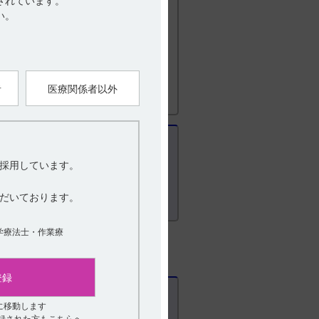
されています。
い。
） 9．特定の背景を有する患者に関する注意
者
医療関係者以外
採用しています。
だいております。
学療法士・作業療
登録
に移動します
登録された方もこちらへ