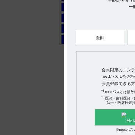
医療関係者（
マ
一
ヤ
ラ
医師
ワ
会員限定のコンテ
medパスIDを
会員登録できる
*1
medパスとは複
*2
医師・歯科医師・
法士・臨床検査
※medパ