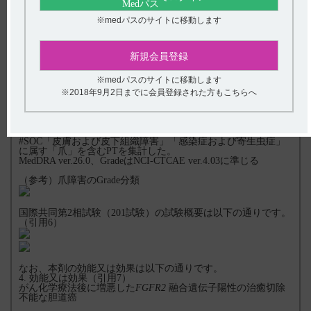
■副作用の発現状況：国際共同第2相試験（201試験）
※medパスのサイトに移動します
■副作用の発現までの期間：国際共同第2相試験（201試験）
新規会員登録
■副作用の発現時期：国際共同第2相試験（201試験）
※medパスのサイトに移動します
※2018年9月2日までに会員登録された方もこちらへ
■副作用の転帰（回復・軽快）までの期間：国際共同第2相試験
（201試験）
#SOC「皮膚および皮下組織障害」「感染症および寄生虫症」
に属す「爪」を含むPTを集計した。
MedDRA ver.26.0、GradeはNCI-CTCAE ver.4.03に準じる
（参考）爪障害のGrade分類
国際共同第2相試験（201試験）の試験概要は以下の通りです。
（引用6）
なお、本剤の効能又は効果は以下の通りです。
4. 効能又は効果（引用7）
がん化学療法後に増悪した
FGFR2
融合遺伝子陽性の治癒切除
不能な胆道癌