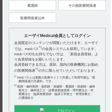
及び国際共同第2相試験（201試験）で認められた副作用を集計
看護師
その他医療関係者
し記載しています。（引用2）
適正使用ガイドには、爪障害に関する以下の情報があります。
（引用3）
医療関係者以外
●爪障害
・本剤の投与により、爪囲炎（22.2%）、爪変色（19.0%）、
爪甲剥離症（19.0%）等の爪障害があらわれることがありま
す。
エーザイMedical会員としてログイン
・本剤投与中は定期的に爪の異常がないか、観察を十分に行っ
てください。また、爪の異常が認められた場合には、担当の医
会員限定のコンテンツが閲覧いただけます。エーザイ
師や看護師、薬剤師に相談するよう患者を指導してください。
*1
・爪囲炎、爪変色、爪甲剥離症等が認められた場合には、本剤
では、medパス
の会員システムを採用しています。
を休薬・減量するなど適切な処置を行ってください。
medパスIDをお持ちでない方は、「新規会員登録」よ
■対処法
り会員登録をお願いいたします。
異常が認められた場合は、「高リン血症、角膜障害及び網膜障
会員登録できる方は、原則、国内の医療機関にお勤め
害、血液障害以外の休薬、減量及び中止基準」を参考に適切な
処置を行ってください。
*2
の医療関係者
の方に限らせていただいております。
・高リン血症、角膜障害及び網膜障害、血液障害以外の休薬、
減量及び中止基準（引用4）
*1
medパスとは複数の医療サイトで共通して利用可能な「医
療関係者の共通ID」です。
*2
医師・歯科医師・薬剤師・保健師・看護師・助産師・歯科
（参考）日常生活の注意点（引用5）
衛生士・歯科技工士・診療放射線技師・理学療法士・作
以下の点を参考に、日常生活の注意点を説明してください。
業療法士・臨床検査技師・臨床工学技士・管理栄養士・
・長時間にわたる水仕事を避ける
介護福祉士
・爪や爪床に繰り返し摩擦や圧力がかからないよう注意する
・保護手袋を装着する
・爪を噛んだり、短く切り過ぎないよう注意する
・保湿剤を塗布する、ゆったりとした靴下や靴をはく 等
でログイン