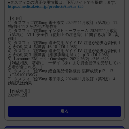
●タスフィゴの適正使用情報は、下記サイトでも提供します。
https://medical.eisai.jp/products/tas/tas_t35
【引用】
1）タスフィゴ錠35mg 電子添文 2024年11月改訂（第2版） 11.
副作用 11.2 その他の副作用
2）タスフィゴ錠35mg インタビューフォーム 2024年11月改訂
（第2版） VIII. 安全性（使用上の注意等）に関する項目8．副
作用
3）タスフィゴ錠35mg 適正使用ガイド IV. 注意が必要な副作用
とその対策 4. 爪障害p16-18（DI-J-986）
4）タスフィゴ錠35mg 適正使用ガイド IV. 注意が必要な副作用
とその対策 3. 眼障害（網膜剥離を除く） p13（DI-J-986）
5）Lacouture EM, et al.: Oncologist. 2021; 26(2): e316-e326.
［利益相反：著者にエーザイ（株）より資金提供を受領してい
る者が含まれる。］
6）タスフィゴ錠35mg 総合製品情報概要 臨床成績 p12、13
（TAS1001BSG）
7）タスフィゴ錠35mg 電子添文 2024年11月改訂（第2版） 4.
効能又は効果
【作成年月】
2024年12月
戻る