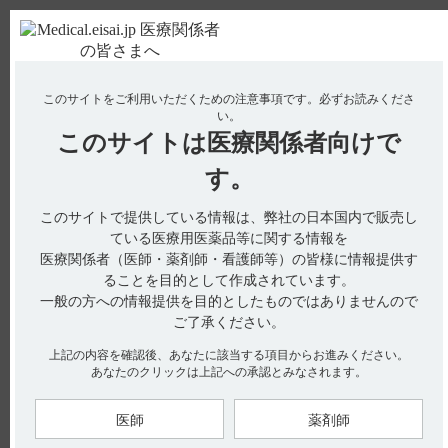
ＰＣ版
お電話はこちら
このサイトをご利用いただくための注意事項です。
必ずお読みくださ
使用期限検索
Drug Information
い。
このサイトは
医療関係者向けで
No : 20474
【タスフィゴ】 爪障害の副作用について教えて
す。
ください。
このサイトで提供している情報は、弊社の日本国内で販売し
【タスフィゴ】
ている医療用医薬品等に関する情報を
医療関係者（医師・薬剤師・看護師等）の皆様に情報提供す
爪障害の副作用について教えてください。
ることを目的として作成されています。
一般の方への情報提供を目的としたものではありませんので
ご了承ください。
電子添文には、爪障害に関する以下の記載があります。
上記の内容を確認後、あなたに該当する項目からお進みください。
あなたのクリックは上記への承認とみなされます。
11. 副作用
11.2 その他の副作用（引用1）
医師
薬剤師
※ 電子添文の副作用発現頻度は、国内第1相試験（101試験）