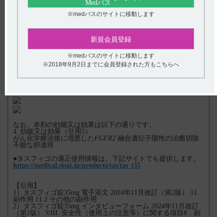
■副作用の発現時期：国際共同第2相試験（201試験）
※medパスのサイトに移動します
■副作用の転帰（回復・軽快）までの期間：国際共同第2相試験
（201試験）
新規会員登録
※medパスのサイトに移動します
（参考）眼障害（網膜剥離を除く）のGrade分類
※2018年9月2日までに会員登録された方もこちらへ
国際共同第2相試験（201試験）の試験概要は以下の通りです。
（引用4）
なお、本剤の効能又は効果は以下の通りです。
4. 効能又は効果（引用5）
がん化学療法後に増悪した
FGFR2
融合遺伝子陽性の治癒切除
不能な胆道癌
●タスフィゴの適正使用情報は、下記サイトでも提供します。
https://medical.eisai.jp/products/tas/tas_t35
【引用】
1）タスフィゴ錠35mg 電子添文 2024年11月改訂（第2版） 11.
副作用 11.2 その他の副作用
2）タスフィゴ錠35mg インタビューフォーム 2024年11月改訂
（第2版） VIII. 安全性（使用上の注意等）に関する項目8．副