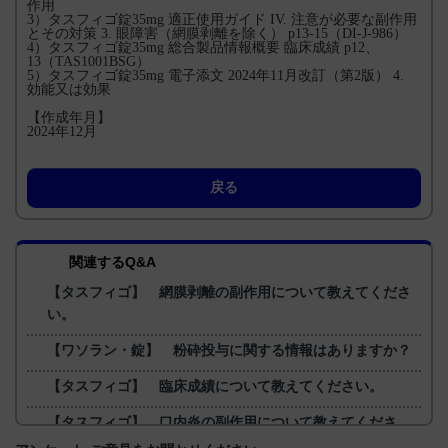
作用
3）タスフィゴ錠35mg 適正使用ガイド IV. 注意が必要な副作用
とその対策 3. 眼障害（網膜剥離を除く） p13-15（DI-J-986）
4）タスフィゴ錠35mg 総合製品情報概要 臨床成績 p12、
13（TAS1001BSG）
5）タスフィゴ錠35mg 電子添文 2024年11月改訂（第2版） 4.
効能又は効果
【作成年月】
2024年12月
戻る
関連するQ&A
【タスフィゴ】 網膜剥離の副作用について教えてくださ
い。
【ワソラン・錠】 粉砕投与に関する情報はありますか？
【タスフィゴ】 臨床成績について教えてください。
【タスフィゴ】 口内炎の副作用について教えてくださ
い。