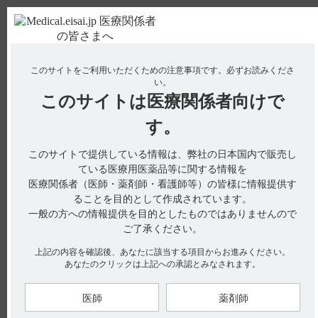
ＰＣ版
お電話はこちら
このサイトをご利用いただくための注意事項です。
必ずお読みくださ
使用期限検索
Drug Information
い。
このサイトは
医療関係者向けで
No : 20473
【タスフィゴ】 眼障害（網膜剥離を除く）の副
す。
作用について教えてください。
このサイトで提供している情報は、弊社の日本国内で販売し
【タスフィゴ】
ている医療用医薬品等に関する情報を
医療関係者（医師・薬剤師・看護師等）の皆様に情報提供す
眼障害（網膜剥離を除く）の副作用について教えてください。
ることを目的として作成されています。
一般の方への情報提供を目的としたものではありませんので
ご了承ください。
電子添文には、眼障害（網膜剥離を除く）に関する以下の記載
上記の内容を確認後、あなたに該当する項目からお進みください。
があります。
あなたのクリックは上記への承認とみなされます。
11. 副作用
11.2 その他の副作用（引用1）
医師
薬剤師