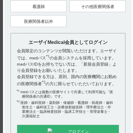
※ 電子添文の副作用発現頻度は、国内第1相試験（101試験）
看護師
その他医療関係者
及び国際共同第2相試験（201試験）で認められた副作用を集計
し記載しています。（引用2）
適正使用ガイドには、眼障害（網膜剥離を除く）に関する以下
医療関係者以外
の情報があります。（引用3）
●眼障害（網膜剥離を除く）
・本剤の投与により、角膜炎（14.3%）、ドライアイ
（12.7%）、角膜上皮欠損（12.7%）等の眼障害（網膜剥離を
エーザイMedical会員としてログイン
除く）があらわれることがあります。
・本剤投与中は定期的に眼科検査を行うなど観察を十分に行っ
会員限定のコンテンツが閲覧いただけます。エーザイ
てください。また、眼の異常が認められた場合には、速やかに
*1
医療機関を受診するよう患者を指導してください。
では、medパス
の会員システムを採用しています。
・異常が認められた場合には、投与を中止するなど適切な処置
medパスIDをお持ちでない方は、「新規会員登録」よ
を行ってください。
り会員登録をお願いいたします。
■対処法
会員登録できる方は、原則、国内の医療機関にお勤め
異常が認められた場合は、以下の基準を参考に休薬、減量又は
中止してください。
*2
の医療関係者
の方に限らせていただいております。
*1
■副作用の発現状況：国際共同第2相試験（201試験）
medパスとは複数の医療サイトで共通して利用可能な「医
療関係者の共通ID」です。
*2
医師・歯科医師・薬剤師・保健師・看護師・助産師・歯科
衛生士・歯科技工士・診療放射線技師・理学療法士・作
■副作用の発現までの期間：国際共同第2相試験（201試験）
業療法士・臨床検査技師・臨床工学技士・管理栄養士・
介護福祉士
でログイン