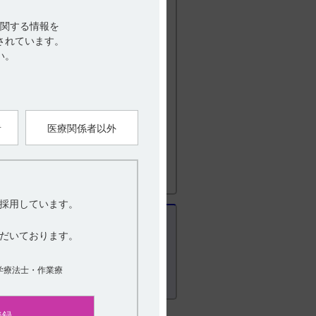
関する情報を
されています。
い。
） IV．製剤に関する項目 10. 容器・包装
者
医療関係者以外
採用しています。
だいております。
学療法士・作業療
登録