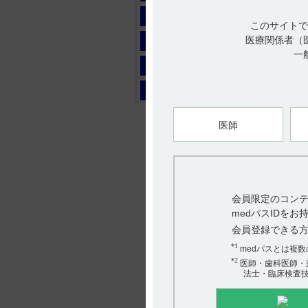
マ
このサイトで
ヤ
医療関係者（
一
ラ
ワ
医師
会員限定のコンテ
medパスIDを
会員登録できる
*1
medパスとは複
*2
医師・歯科医師・
法士・臨床検査