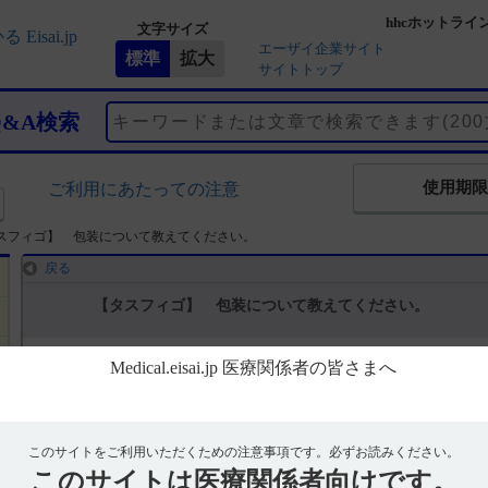
hhcホットライ
文字サイズ
エーザイ企業サイト
サイトトップ
Q&A検索
使用期限
ご利用にあたっての注意
スフィゴ】 包装について教えてください。
戻る
【タスフィゴ】 包装について教えてください。
回答
電子添文及びインタビューフォームには、包装に関する以下の記載が
このサイトをご利用いただくための注意事項です。
必ずお読みください。
22. 包装（引用1）
このサイトは
56錠［14錠（PTP）×4］
医療関係者向けです。