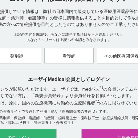
■容器の材質（引用2）
提供している情報は、弊社の日本国内で販売している医療用医薬品等に
PTP：ポリ塩化ビニル、アルミニウム
医師・薬剤師・看護師等）の皆様に情報提供することを目的として作成
般の方への情報提供を目的としたものではありませんのでご了承くださ
【引用】
上記の内容を確認後、あなたに該当する項目からお進みください。
1）タスフィゴ錠35mg電子添文 2024年11月作成（第2版） 22. 包装
あなたのクリックは上記への承認とみなされます。
2）タスフィゴ錠35mg インタビューフォーム 2024年11月作成（第2版
（4）容器の材質
薬剤師
看護師
その他医療関係
【作成年月】
2024年11月
エーザイMedical会員としてログイン
*1
ンツが閲覧いただけます。エーザイでは、medパス
の会員システムを
お持ちでない方は、「新規会員登録」より会員登録をお願いいたします。
アンケート:ご意見をお聞かせください
*2
方は、原則、国内の医療機関にお勤めの医療関係者
の方に限らせていた
役に立った
数の医療サイトで共通して利用可能な「医療関係者の共通ID」です。
役に立たなかった
薬剤師・保健師・看護師・助産師・歯科衛生士・歯科技工士・診療放射線技師・理
技師・臨床工学技士・管理栄養士・介護福祉士
でログイン
新規会員