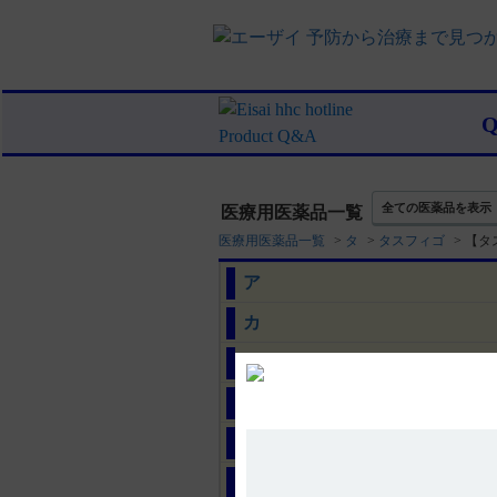
全ての医薬品を表示
医療用医薬品一覧
医療用医薬品一覧
>
タ
>
タスフィゴ
>
【タ
ア
カ
サ
タ
ナ
ハ